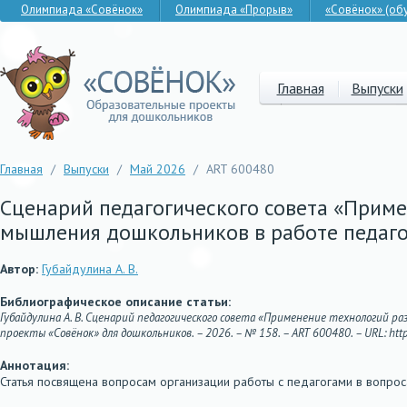
Олимпиада «Совёнок»
Олимпиада «Прорыв»
«Совёнок» (об
Главная
Выпуски
Главная
/
Выпуски
/
Май 2026
/
ART 600480
Сценарий педагогического совета «Приме
мышления дошкольников в работе педаго
Автор:
Губайдулина А. В.
Библиографическое описание статьи:
Губайдулина А. В. Сценарий педагогического совета «Применение технологий р
проекты «Совёнок» для дошкольников. – 2026. – № 158. – ART 600480. – URL: http:
Аннотация:
Статья посвящена вопросам организации работы с педагогами в вопро