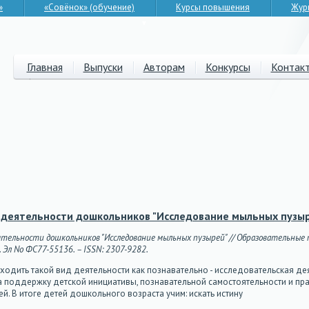
»
«Совёнок» (обучение)
Курсы повышения
Жур
▼
Главная
Выпуски
Авторам
Конкурсы
Контак
 деятельности дошкольников "Исследование мыльных пузы
ятельности дошкольников "Исследование мыльных пузырей" // Образовательные п
г. Эл No ФС77-55136. – ISSN: 2307-9282.
ходить такой вид деятельности как познавательно - исследовательская де
 поддержку детской инициативы, познавательной самостоятельности и пра
. В итоге детей дошкольного возраста учим: искать истину