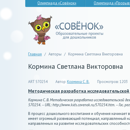
Олимпиада «Совёнок»
Олимпиада «Прорыв
Главная
/
Авторы
/
Кормина Светлана Викторовна
Кормина Светлана Викторовна
ART 570254
Автор:
Кормина С. В.
Просмотров:
1203
Методическая разработка исследовательской
Кормина С. В. Методическая разработка исследовательской де
570254. – URL: http://www.kids.covenok.ru/570254.htm. – Гос. ре
В процесс дошкольного воспитания и обучения начинает в
имеет огромный развивающий потенциал, направленный на
направленных на развитие исследовательских способностей