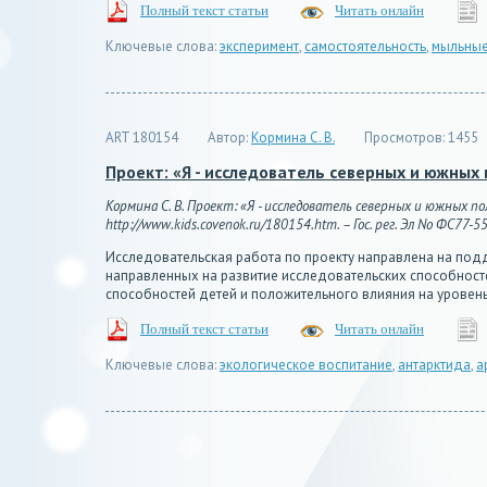
Полный текст статьи
Читать онлайн
Ключевые слова:
эксперимент
,
самостоятельность
,
мыльные
ART 180154
Автор:
Кормина С. В.
Просмотров:
1455
Проект: «Я - исследователь северных и южных
Кормина С. В. Проект: «Я - исследователь северных и южных п
http://www.kids.covenok.ru/180154.htm. – Гос. рег. Эл No ФС77-5
Исследовательская работа по проекту направлена на подд
направленных на развитие исследовательских способносте
способностей детей и положительного влияния на уровен
Полный текст статьи
Читать онлайн
Ключевые слова:
экологическое воспитание
,
антарктида
,
а