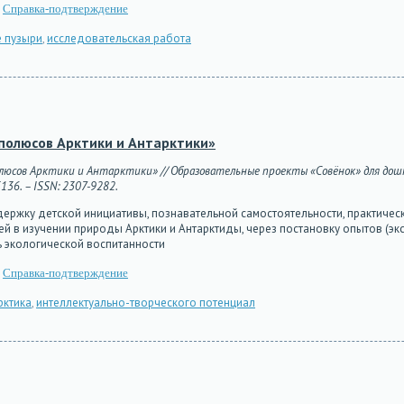
Справка-подтверждение
 пузыри
,
исследовательская работа
 полюсов Арктики и Антарктики»
олюсов Арктики и Антарктики» // Образовательные проекты «Совёнок» для дошко
5136. – ISSN: 2307-9282.
ержку детской инициативы, познавательной самостоятельности, практичес
й в изучении природы Арктики и Антарктиды, через постановку опытов (э
ь экологической воспитанности
Справка-подтверждение
рктика
,
интеллектуально-творческого потенциал