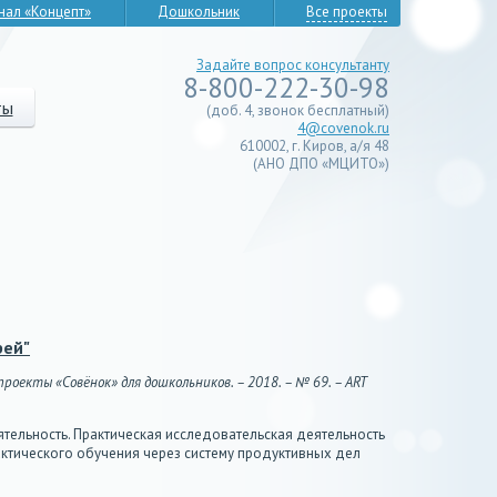
нал «Концепт»
Дошкольник
Все проекты
Задайте вопрос консультанту
8-800-222-30-98
ты
(доб. 4, звонок бесплатный)
4@covenok.ru
610002, г. Киров, а/я 48
(АНО ДПО «МЦИТО»)
рей"
роекты «Совёнок» для дошкольников. – 2018. – № 69. – ART
ятельность. Практическая исследовательская деятельность
ктического обучения через систему продуктивных дел