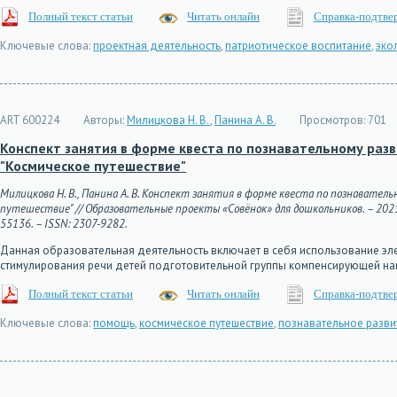
Полный текст статьи
Читать онлайн
Справка-подтве
Ключевые слова:
проектная деятельность
,
патриотическое воспитание
,
эко
ART 600224
Авторы:
Милицкова Н. В.
,
Панина А. В.
Просмотров:
701
Конспект занятия в форме квеста по познавательному ра
"Космическое путешествие"
Милицкова Н. В., Панина А. В. Конспект занятия в форме квеста по познават
путешествие" // Образовательные проекты «Совёнок» для дошкольников. – 2021. – 
55136. – ISSN: 2307-9282.
Данная образовательная деятельность включает в себя использование эл
стимулирования речи детей подготовительной группы компенсирующей на
Полный текст статьи
Читать онлайн
Справка-подтве
Ключевые слова:
помощь
,
космическое путешествие
,
познавательное разви