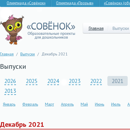
Олимпиада «Совёнок»
Олимпиада «Прорыв»
«Совёнок» (об
Главная
Выпуски
Главная
/
Выпуски
/
Декабрь 2021
Выпуски
2026
2025
2024
2023
2022
2021
2013
Январь
Февраль
Март
Апрель
Май
Июнь
Июль
А
Декабрь 2021