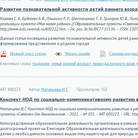
Развитие познавательной активности детей раннего возра
Козлова С. А., Будкеева А. В., Лашкина Л. Р., Шестопалова Т. Э., Григорян Ю. В
реализации проекта «Моя малая родина» // Образовательные проекты «Совёнок» 
http://www.kids.covenok.ru/600222.htm. – Гос. рег. Эл No ФС77-55136. – ISSN: 230
Данная статья посвящена развитию познавательной активности детей ран
формирования представления о родном городе
Полный текст статьи
Читать онлайн
Справка-подтве
Ключевые слова:
традиции
,
семья
,
ранний возраст
,
природа родного края
,
ART 600223
Автор:
Матанцева И. Г.
Просмотров:
762
Конспект НОД по социально-коммуникативному развитию в
Матанцева И. Г. Конспект НОД по социально-коммуникативному развитию в ра
проекты «Совёнок» для дошкольников. – 2021. – № 105. – ART 600223. – URL: http:
Непосредственная образовательная деятельность организована в рамках п
долгосрочный проект на 8 месяцев. Образовательная деятельность направ
детям о необходимости основных видов птиц нашего края для природы и