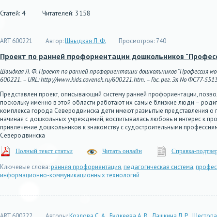
Статей: 4
Читателей: 3158
ART 600221
Автор:
Швыдкая Л. Ф.
Просмотров:
740
Проект по ранней профориентации дошкольников "Профес
Швыдкая Л. Ф. Проект по ранней профориентации дошкольников "Профессия моей
600221. – URL: http://www.kids.covenok.ru/600221.htm. – Гос. рег. Эл No ФС77-551
Представлен проект, описывающий систему ранней профориентации, позво
поскольку именно в этой области работают их самые близкие люди – род
комплекса города Северодвинска дети имеют размытые представления о пр
начиная с дошкольных учреждений, воспитывалась любовь и интерес к пр
привлечение дошкольников к знакомству с судостроительными профессиями
Северодвинска
Полный текст статьи
Читать онлайн
Справка-подтве
Ключевые слова:
ранняя профориентация
,
педагогическая система
,
профес
информационно-коммуникационных технологий
ART 600222
Авторы:
Козлова С. А.
,
Будкеева А. В.
,
Лашкина Л. Р.
,
Шестопа