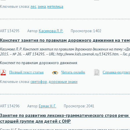
Ключевые слова:
лес
,
зима
,
метелица
ART 134295
Автор:
Касимова Л. Р.
Просмотров:
1402
Конспект занятия по правилам дорожного движения на тему
Касимова Л. Р. Конспект занятия по правилам дорожного движения на тему: «До
2015. – № 26. – ART 134295. – URL: http://www.kids.covenok.ru/134295.htm. – Гос.
Конспект по правилам дорожного движения
Полный текст статьи
Читать онлайн
Справка-подтве
Ключевые слова:
светофор
,
дорожные знаки
ART 134296
Автор:
Ермак Н. Г.
Просмотров:
2041
Занятие по развитию лексико-грамматического строя речи
старшей группе для детей с ОНР