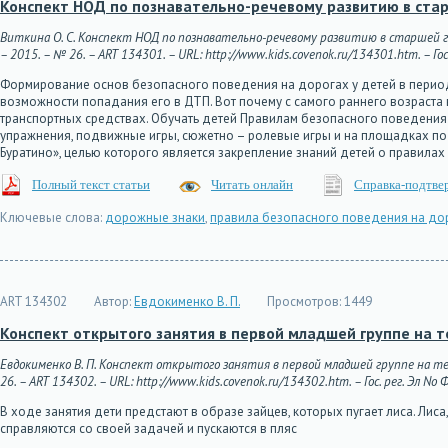
Конспект НОД по познавательно-речевому развитию в ста
Виткина О. С. Конспект НОД по познавательно-речевому развитию в старшей 
– 2015. – № 26. – ART 134301. – URL: http://www.kids.covenok.ru/134301.htm. – Го
Формирование основ безопасного поведения на дорогах у детей в период
возможности попадания его в ДТП. Вот почему с самого раннего возраст
транспортных средствах. Обучать детей Правилам безопасного поведения 
упражнения, подвижные игры, сюжетно – ролевые игры и на площадках по
Буратино», целью которого является закрепление знаний детей о правила
Полный текст статьи
Читать онлайн
Справка-подтве
Ключевые слова:
дорожные знаки
,
правила безопасного поведения на до
ART 134302
Автор:
Евдокименко В. П.
Просмотров:
1449
Конспект открытого занятия в первой младшей группе на т
Евдокименко В. П. Конспект открытого занятия в первой младшей группе на те
26. – ART 134302. – URL: http://www.kids.covenok.ru/134302.htm. – Гос. рег. Эл No
В ходе занятия дети предстают в образе зайцев, которых пугает лиса. Лиса
справляются со своей задачей и пускаются в пляс