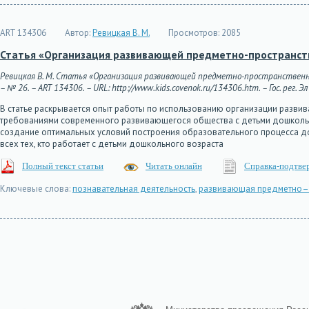
ART 134306
Автор:
Ревицкая В. М.
Просмотров:
2085
Статья «Организация развивающей предметно-пространст
Ревицкая В. М. Статья «Организация развивающей предметно-пространственной
– № 26. – ART 134306. – URL: http://www.kids.covenok.ru/134306.htm. – Гос. рег. 
В статье раскрывается опыт работы по использованию организации разв
требованиями современного развивающегося общества с детьми дошкольн
создание оптимальных условий построения образовательного процесса до 
всех тех, кто работает с детьми дошкольного возраста
Полный текст статьи
Читать онлайн
Справка-подтве
Ключевые слова:
познавательная деятельность
,
развивающая предметно–п