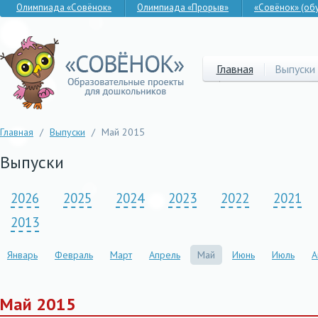
Олимпиада «Совёнок»
Олимпиада «Прорыв»
«Совёнок» (об
Главная
Выпуски
Главная
/
Выпуски
/
Май 2015
Выпуски
2026
2025
2024
2023
2022
2021
2013
Январь
Февраль
Март
Апрель
Май
Июнь
Июль
А
Май 2015