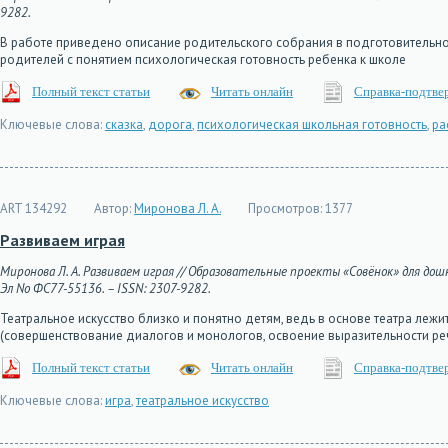
9282.
В работе приведено описание родительского собрания в подготовительно
родителей с понятием психологическая готовность ребенка к школе
Полный текст статьи
Читать онлайн
Справка-подтве
Ключевые слова:
сказка
,
дорога
,
психологическая школьная готовность
,
ра
ART 134292
Автор:
Миронова Л. А.
Просмотров:
1377
Развиваем играя
Миронова Л. А. Развиваем играя // Образовательные проекты «Совёнок» для дошколь
Эл No ФС77-55136. – ISSN: 2307-9282.
Театральное искусство близко и понятно детям, ведь в основе театра лежи
(совершенствование диалогов и монологов, освоение выразительности реч
Полный текст статьи
Читать онлайн
Справка-подтве
Ключевые слова:
игра
,
театральное искусство