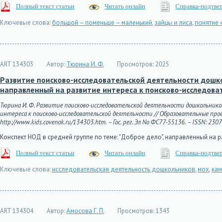
Полный текст статьи
Читать онлайн
Справка-подтве
Ключевые слова:
большой – поменьше – маленький
,
зайцы и лиса
,
понятие 
ART 134303
Автор:
Тюрина И. Ф.
Просмотров:
2025
Развитие поисково-исследовательской деятельности дошко
направленный на развитие интереса к поисково-исследова
Тюрина И. Ф. Развитие поисково-исследовательской деятельности дошкольников
интереса к поисково-исследовательской деятельности // Образовательные проек
http://www.kids.covenok.ru/134303.htm. – Гос. рег. Эл No ФС77-55136. – ISSN: 230
Конспект НОД в средней группе по теме: "Доброе дело", направленный на 
Полный текст статьи
Читать онлайн
Справка-подтве
Ключевые слова:
исследовательская деятельность дошкольников
,
мох
,
кам
ART 134304
Автор:
Амосова Г. П.
Просмотров:
1343