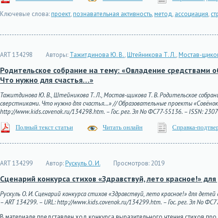
Ключевые слова:
проект
,
познавательная активность
,
метод
,
ассоциация
,
ст
ART 134298
Авторы:
Тажитдинова Ю. В.
,
Штейникова Т. Л.
,
Мостав-щиков
Родительское собрание на тему: «Овладение средствами о
Что нужно для счастья…»
Тажитдинова Ю. В., Штейникова Т. Л., Мостав-щикова Т. В. Родительское собра
сверстниками. Что нужно для счастья…» // Образовательные проекты «Совёнок» 
http://www.kids.covenok.ru/134298.htm. – Гос. рег. Эл No ФС77-55136. – ISSN: 230
Полный текст статьи
Читать онлайн
Справка-подтве
ART 134299
Автор:
Рускуль О. И.
Просмотров:
2019
Сценарий конкурса стихов «Здравствуй, лето красное!» для
Рускуль О. И. Сценарий конкурса стихов «Здравствуй, лето красное!» для детей
– ART 134299. – URL: http://www.kids.covenok.ru/134299.htm. – Гос. рег. Эл No ФС
В материале представлен ход конкурса выразительного чтения стихов про 