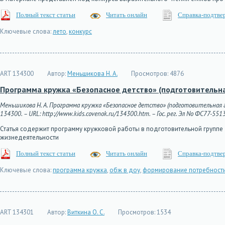
Полный текст статьи
Читать онлайн
Справка-подтве
Ключевые слова:
лето
,
конкурс
ART 134300
Автор:
Меньшикова Н. А.
Просмотров:
4876
Программа кружка «Безопасное детство» (подготовительна
Меньшикова Н. А. Программа кружка «Безопасное детство» (подготовительная гр
134300. – URL: http://www.kids.covenok.ru/134300.htm. – Гос. рег. Эл No ФС77-551
Статья содержит программу кружковой работы в подготовительной группе
жизнедеятельности
Полный текст статьи
Читать онлайн
Справка-подтве
Ключевые слова:
программа кружка
,
обж в доу
,
формирование потребности
ART 134301
Автор:
Виткина О. С.
Просмотров:
1534