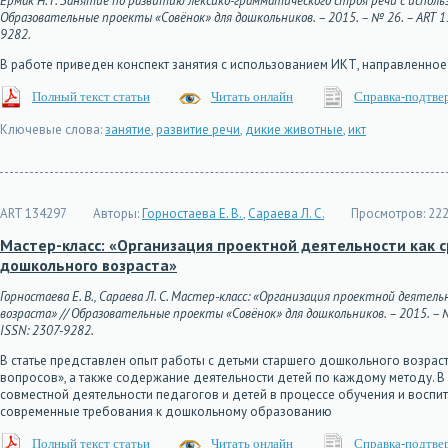
Ермак Н. Г. Занятие по развитию лексико-грамматического строя речи с исполь
Образовательные проекты «Совёнок» для дошкольников. – 2015. – № 26. – ART 1342
9282.
В работе приведен конспект занятия с использованием ИКТ, направленное 
Полный текст статьи
Читать онлайн
Справка-подтве
Ключевые слова:
занятие
,
развитие речи
,
дикие животные
,
икт
ART 134297
Авторы:
Горностаева Е. В.
,
Сараева Л. С.
Просмотров:
22
Мастер-класс: «Организация проектной деятельности как 
дошкольного возраста»
Горностаева Е. В., Сараева Л. С. Мастер-класс: «Организация проектной деят
возраста» // Образовательные проекты «Совёнок» для дошкольников. – 2015. – № 2
ISSN: 2307-9282.
В статье представлен опыт работы с детьми старшего дошкольного возрас
вопросов», а также содержание деятельности детей по каждому методу.
совместной деятельности педагогов и детей в процессе обучения и воспит
современные требования к дошкольному образованию
Полный текст статьи
Читать онлайн
Справка-подтве