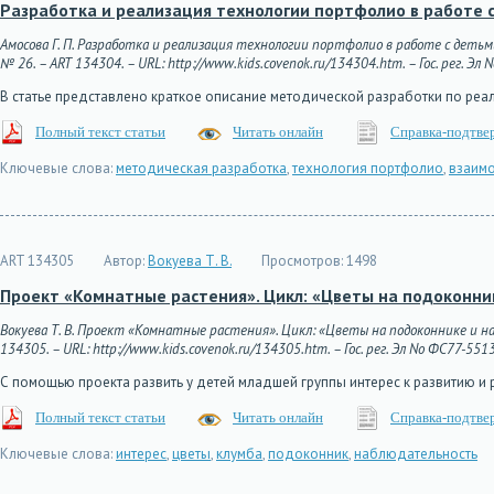
Разработка и реализация технологии портфолио в работе с 
Амосова Г. П. Разработка и реализация технологии портфолио в работе с детьми
№ 26. – ART 134304. – URL: http://www.kids.covenok.ru/134304.htm. – Гос. рег. Эл
В статье представлено краткое описание методической разработки по реа
Полный текст статьи
Читать онлайн
Справка-подтве
Ключевые слова:
методическая разработка
,
технология портфолио
,
взаимо
ART 134305
Автор:
Вокуева Т. В.
Просмотров:
1498
Проект «Комнатные растения». Цикл: «Цветы на подоконни
Вокуева Т. В. Проект «Комнатные растения». Цикл: «Цветы на подоконнике и на
134305. – URL: http://www.kids.covenok.ru/134305.htm. – Гос. рег. Эл No ФС77-551
С помощью проекта развить у детей младшей группы интерес к развитию и 
Полный текст статьи
Читать онлайн
Справка-подтве
Ключевые слова:
интерес
,
цветы
,
клумба
,
подоконник
,
наблюдательность