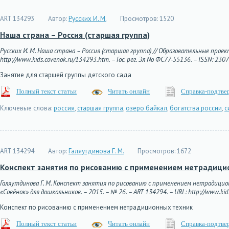
ART 134293
Автор:
Русских И. М.
Просмотров:
1520
Наша страна – Россия (старшая группа)
Русских И. М. Наша страна – Россия (старшая группа) // Образовательные проект
http://www.kids.covenok.ru/134293.htm. – Гос. рег. Эл No ФС77-55136. – ISSN: 230
Занятие для старшей группы детского сада
Полный текст статьи
Читать онлайн
Справка-подтве
Ключевые слова:
россия
,
старшая группа
,
озеро байкал
,
богатства россии
,
с
ART 134294
Автор:
Галяутдинова Г. М.
Просмотров:
1672
Конспект занятия по рисованию с применением нетрадицио
Галяутдинова Г. М. Конспект занятия по рисованию с применением нетрадицио
«Совёнок» для дошкольников. – 2015. – № 26. – ART 134294. – URL: http://www.kids
Конспект по рисованию с применением нетрадиционных техник
Полный текст статьи
Читать онлайн
Справка-подтве