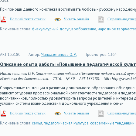
9282.
При помощи данного конспекта воспитывать любовь к русскому народному
Полный текст статьи
Читать онлайн
Справка-подтве
Ключевые слова:
физкультурный досуг
,
воображение
,
народное творчеств
ART 133180
Автор:
Минхазетинова О. Р.
Просмотров:
1364
Описание опыта работы «Повышение педагогической куль
Минхазетинова О. Р. Описание опыта работы «Повышение педагогической кул
«Совёнок» для дошкольников. – 2016. – № 39. – ART 133180. – URL: http://www.kids
Современные тенденции в развитии дошкольного образования объединены
зависит от уровня профессиональной компетентности педагогов и педагог
воспитанников, полностью удовлетворить запросы родителей и интересы 
условии системы взаимодействия дошкольного учреждения и семьи
Полный текст статьи
Читать онлайн
Справка-подтве
Ключевые слова:
семья
,
педагогическая культура
,
современные тенденции