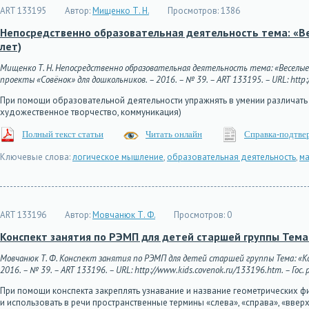
ART 133195
Автор:
Мищенко Т. Н.
Просмотров:
1386
Непосредственно образовательная деятельность тема: «В
лет)
Мищенко Т. Н. Непосредственно образовательная деятельность тема: «Веселы
проекты «Совёнок» для дошкольников. – 2016. – № 39. – ART 133195. – URL: http:/
При помощи образовательной деятельности упражнять в умении различать 
художественное творчество, коммуникация)
Полный текст статьи
Читать онлайн
Справка-подтве
Ключевые слова:
логическое мышление
,
образовательная деятельность
,
ма
ART 133196
Автор:
Мовчанюк Т. Ф.
Просмотров:
0
Конспект занятия по РЭМП для детей старшей группы Тема
Мовчанюк Т. Ф. Конспект занятия по РЭМП для детей старшей группы Тема: «К
2016. – № 39. – ART 133196. – URL: http://www.kids.covenok.ru/133196.htm. – Гос.
При помощи конспекта закреплять узнавание и название геометрических фи
и использовать в речи пространственные термины «слева», «справа», «вверх