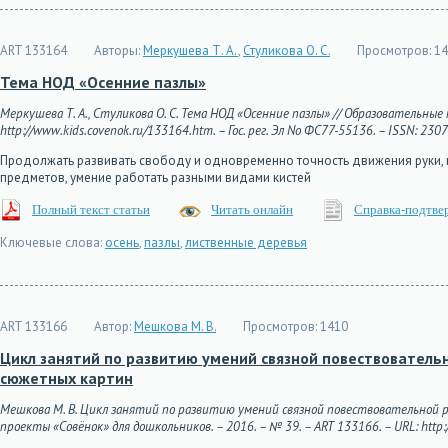
ART 133164
Авторы:
Меркушева Т. А.
,
Стуликова О. С.
Просмотров:
14
Тема НОД «Осенние пазлы»
Меркушева Т. А., Стуликова О. С. Тема НОД «Осенние пазлы» // Образовательные 
http://www.kids.covenok.ru/133164.htm. – Гос. рег. Эл No ФС77-55136. – ISSN: 230
Продолжать развивать свободу и одновременно точность движения руки, и
предметов, умение работать разными видами кистей
Полный текст статьи
Читать онлайн
Справка-подтве
Ключевые слова:
осень
,
пазлы
,
лиственные деревья
ART 133166
Автор:
Мешкова М. В.
Просмотров:
1410
Цикл занятий по развитию умений связной повествователь
сюжетных картин
Мешкова М. В. Цикл занятий по развитию умений связной повествовательной 
проекты «Совёнок» для дошкольников. – 2016. – № 39. – ART 133166. – URL: http:/