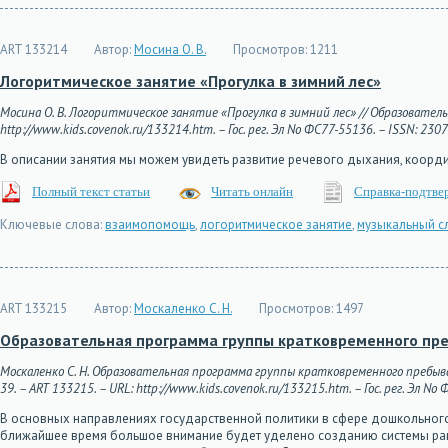
ART 133214
Автор:
Мосина О. В.
Просмотров:
1211
Логоритмическое занятие «Прогулка в зимний лес»
Мосина О. В. Логоритмическое занятие «Прогулка в зимний лес» // Образователь
http://www.kids.covenok.ru/133214.htm. – Гос. рег. Эл No ФС77-55136. – ISSN: 230
В описании занятия мы можем увидеть развитие речевого дыхания, коорди
Полный текст статьи
Читать онлайн
Справка-подтве
Ключевые слова:
взаимопомощь
,
логоритмическое занятие
,
музыкальный с
ART 133215
Автор:
Москаленко С. Н.
Просмотров:
1497
Образовательная программа группы кратковременного пр
Москаленко С. Н. Образовательная программа группы кратковременного пребыва
39. – ART 133215. – URL: http://www.kids.covenok.ru/133215.htm. – Гос. рег. Эл No
В основных направлениях государственной политики в сфере дошкольного
ближайшее время большое внимание будет уделено созданию системы ранн