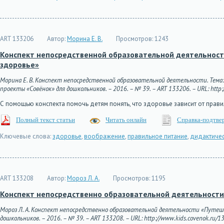
ART 133206
Автор:
Морина Е. В.
Просмотров:
1243
Конспект непосредственной образовательной деятельности
здоровье»
Морина Е. В. Конспект непосредственной образовательной деятельности. Тема:
проекты «Совёнок» для дошкольников. – 2016. – № 39. – ART 133206. – URL: http:/
С помощью конспекта помочь детям понять, что здоровье зависит от правил
Полный текст статьи
Читать онлайн
Справка-подтве
Ключевые слова:
здоровье
,
воображение
,
правильное питание
,
дидактичес
ART 133208
Автор:
Мороз Л. А.
Просмотров:
1195
Конспект непосредственно образовательной деятельности 
Мороз Л. А. Конспект непосредственно образовательной деятельности «Путеше
дошкольников. – 2016. – № 39. – ART 133208. – URL: http://www.kids.covenok.ru/13