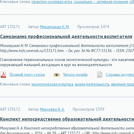
Ключевые слова:
сюжетно-ролевая игра
,
социально – активная позиция
,
об
ART 133171
Автор:
Микалуцкая Н. М.
Просмотров:
1474
Самоанализ профессиональной деятельности воспитателя
Микалуцкая Н. М. Самоанализ профессиональной деятельности воспитателя // О
http://www.kids.covenok.ru/133171.htm. – Гос. рег. Эл No ФС77-55136. – ISSN: 230
Становление первоначальных основ экологической культуры - это накапли
окружающей малышей, входящих в круг их жизнедеятельности
Полный текст статьи
Читать онлайн
Справка-подтве
Ключевые слова:
экологическая культура
,
жизнедеятельность
,
явления пр
ART 133172
Автор:
Микузева Н. А.
Просмотров:
1339
Конспект непосредственно образовательной деятельности 
Микузева Н. А. Конспект непосредственно образовательной деятельности инте
для дошкольников. – 2016. – № 39. – ART 133172. – URL: http://www.kids.covenok.r