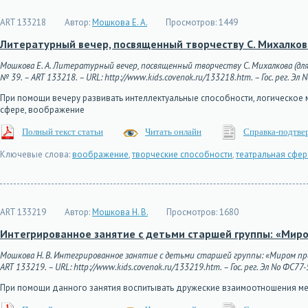
ART 133218
Автор:
Мошкова Е. А.
Просмотров:
1449
Литературный вечер, посвященный творчеству С. Михалков
Мошкова Е. А. Литературный вечер, посвященный творчеству С. Михалкова (для
№ 39. – ART 133218. – URL: http://www.kids.covenok.ru/133218.htm. – Гос. рег. Эл
При помощи вечеру развивать интеллектуальные способности, логическое 
сфере, воображение
Полный текст статьи
Читать онлайн
Справка-подтве
Ключевые слова:
воображение
,
творческие способности
,
театральная сфер
ART 133219
Автор:
Мошкова Н. В.
Просмотров:
1680
Интегрированное занятие с детьми старшей группы: «Мир
Мошкова Н. В. Интегрированное занятие с детьми старшей группы: «Миром пра
ART 133219. – URL: http://www.kids.covenok.ru/133219.htm. – Гос. рег. Эл No ФС77
При помощи данного занятия воспитывать дружеские взаимоотношения м