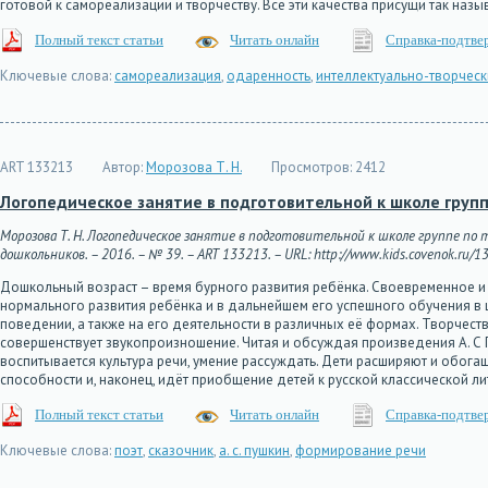
готовой к самореализации и творчеству. Все эти качества присущи так на
Полный текст статьи
Читать онлайн
Справка-подтве
Ключевые слова:
самореализация
,
одаренность
,
интеллектуально-творческ
ART 133213
Автор:
Морозова Т. Н.
Просмотров:
2412
Логопедическое занятие в подготовительной к школе группе
Морозова Т. Н. Логопедическое занятие в подготовительной к школе группе по 
дошкольников. – 2016. – № 39. – ART 133213. – URL: http://www.kids.covenok.ru/13
Дошкольный возраст – время бурного развития ребёнка. Своевременное и
нормального развития ребёнка и в дальнейшем его успешного обучения в 
поведении, а также на его деятельности в различных её формах. Творчеств
совершенствует звукопроизношение. Читая и обсуждая произведения А. С Пу
воспитывается культура речи, умение рассуждать. Дети расширяют и обога
способности и, наконец, идёт приобщение детей к русской классической ли
Полный текст статьи
Читать онлайн
Справка-подтве
Ключевые слова:
поэт
,
сказочник
,
а. с. пушкин
,
формирование речи