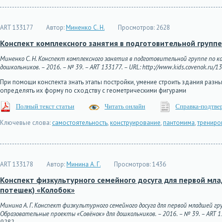
ART 133177
Автор:
Миненко С. Н.
Просмотров:
2628
Конспект комплексного занятия в подготовительной групп
Миненко С. Н. Конспект комплексного занятия в подготовительной группе по 
дошкольников. – 2016. – № 39. – ART 133177. – URL: http://www.kids.covenok.ru/13
При помощи конспекта знать этапы постройки, умение строить здания разн
определять их форму по сходству с геометрическими фигурами
Полный текст статьи
Читать онлайн
Справка-подтве
Ключевые слова:
самостоятельность
,
конструирование
,
пантомима
,
трениро
ART 133178
Автор:
Минина А. Г.
Просмотров:
1436
Конспект физкультурного семейного досуга для первой мл
потешек) «Колобок»
Минина А. Г. Конспект физкультурного семейного досуга для первой младшей гр
Образовательные проекты «Совёнок» для дошкольников. – 2016. – № 39. – ART 1331