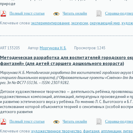
природе
Полный текст статьи
Читать онлайн
Справка-подтве
Ключевые слова:
экспериментирование
,
экскурсии
,
окружающий мир
,
худож
ART 133205
Автор:
Моргунова Н. Б.
Просмотров:
1245
Методическая разработка для воспитателей городского ок
фантазий» (для детей старшего дошкольного возраста)
Моргунова Н. Б. Методическая разработка для воспитателей городского округа
старшего дошкольного возраста) // Образовательные проекты «Совёнок» для дошко
рег. Эл No ФС77-55136. – ISSN: 2307-9282.
Детское художественное творчество — деятельность ребёнка, проявляюща
художественных композиций, аппликаций, литературных произведений и пр
и развитию эстетического вкуса у ребёнка. По мнению Л. С. Выготского и Б
истолкование которой объясняется теорией о сенситивных (особой воспр
детского развития
Полный текст статьи
Читать онлайн
Справка-подтве
Ключевые слова:
художественное творчество
,
фантазия
,
аппликации
,
литер