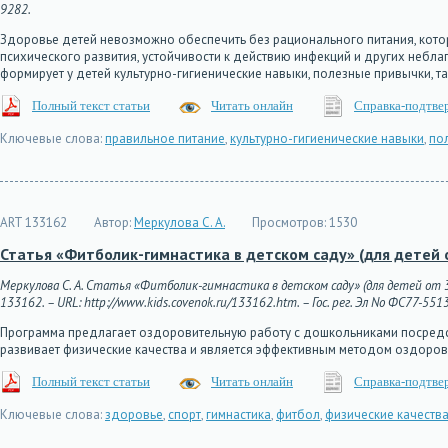
9282.
Здоровье детей невозможно обеспечить без рационального питания, кото
психического развития, устойчивости к действию инфекций и других небл
формирует у детей культурно-гигиенические навыки, полезные привычки, 
Полный текст статьи
Читать онлайн
Справка-подтве
Ключевые слова:
правильное питание
,
культурно-гигиенические навыки
,
по
ART 133162
Автор:
Меркулова С. А.
Просмотров:
1530
Статья «Фитболик-гимнастика в детском саду» (для детей о
Меркулова С. А. Статья «Фитболик-гимнастика в детском саду» (для детей от 3 
133162. – URL: http://www.kids.covenok.ru/133162.htm. – Гос. рег. Эл No ФС77-551
Программа предлагает оздоровительную работу с дошкольниками посредст
развивает физические качества и является эффективным методом оздоро
Полный текст статьи
Читать онлайн
Справка-подтве
Ключевые слова:
здоровье
,
спорт
,
гимнастика
,
фитбол
,
физические качеств