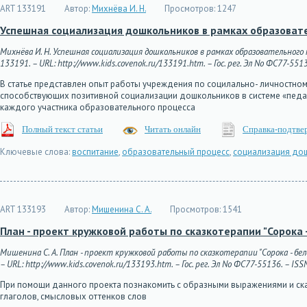
ART 133191
Автор:
Михнёва И. Н.
Просмотров:
1247
Успешная социализация дошкольников в рамках образоват
Михнёва И. Н. Успешная социализация дошкольников в рамках образовательного 
133191. – URL: http://www.kids.covenok.ru/133191.htm. – Гос. рег. Эл No ФС77-551
В статье представлен опыт работы учреждения по социлально- личностном
способствующих позитивной социализации дошкольников в системе «педа
каждого участника образовательного процесса
Полный текст статьи
Читать онлайн
Справка-подтве
Ключевые слова:
воспитание
,
образовательный процесс
,
социализация до
ART 133193
Автор:
Мишенина С. А.
Просмотров:
1541
План - проект кружковой работы по сказкотерапии "Сорока 
Мишенина С. А. План - проект кружковой работы по сказкотерапии "Сорока - бел
– URL: http://www.kids.covenok.ru/133193.htm. – Гос. рег. Эл No ФС77-55136. – ISS
При помощи данного проекта познакомить с образными выражениями и ск
глаголов, смысловых оттенков слов