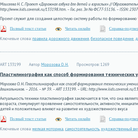
Моисеева Н. С. Проект «Дорожная азбука для детей и взрослых» // Образователь
http://www.kids.covenok.ru/133198.htm. – Гос. рег. Эл No ФС77-55136. – ISSN: 230
Проект служит для создания целостную систему работы по формированию 
Полный текст статьи
Читать онлайн
Справка-подтве
Ключевые слова:
правила дорожного движения
,
безопасное поведение
,
д
ART 133199
Автор:
Морозова О. Н.
Просмотров:
1269
Пластилинография как способ формирования технических у
Морозова О. Н. Пластилинография как способ формирования технических умени
дошкольников. – 2016. – № 39. – ART 133199. – URL: http://www.kids.covenok.ru/13
Актуальность техники пластилинография заключается в том, что она явля
возраста, стимулирует проявление самостоятельности, активности, инициат
детей и положительно влияют на развитие их художественного вкуса
Полный текст статьи
Читать онлайн
Справка-подтве
Ключевые слова:
мелкая моторика
,
самостоятельность
,
художественный вк