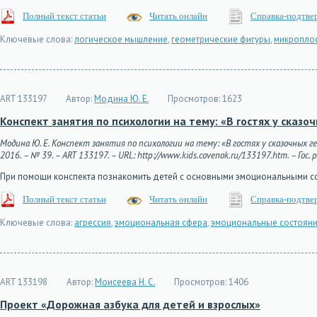
Полный текст статьи
Читать онлайн
Справка-подтве
Ключевые слова:
логическое мышление
,
геометрические фигуры
,
микропло
ART 133197
Автор:
Модина Ю. Е.
Просмотров:
1623
Конспект занятия по психологии на тему: «В гостях у сказо
Модина Ю. Е. Конспект занятия по психологии на тему: «В гостях у сказочных 
2016. – № 39. – ART 133197. – URL: http://www.kids.covenok.ru/133197.htm. – Гос.
При помощи конспекта познакомить детей с основными эмоциональными сост
Полный текст статьи
Читать онлайн
Справка-подтве
Ключевые слова:
агрессия
,
эмоциональная сфера
,
эмоциональные состоян
ART 133198
Автор:
Моисеева Н. С.
Просмотров:
1406
Проект «Дорожная азбука для детей и взрослых»