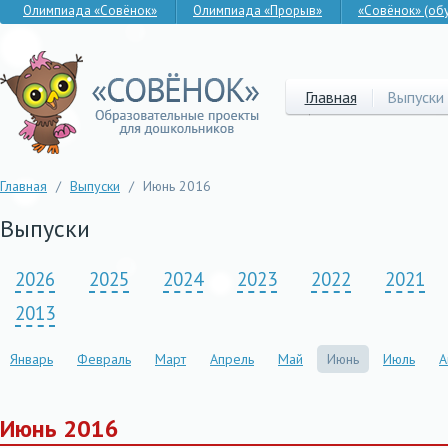
Олимпиада «Совёнок»
Олимпиада «Прорыв»
«Совёнок» (об
Главная
Выпуски
Главная
/
Выпуски
/
Июнь 2016
Выпуски
2026
2025
2024
2023
2022
2021
2013
Январь
Февраль
Март
Апрель
Май
Июнь
Июль
А
Июнь 2016