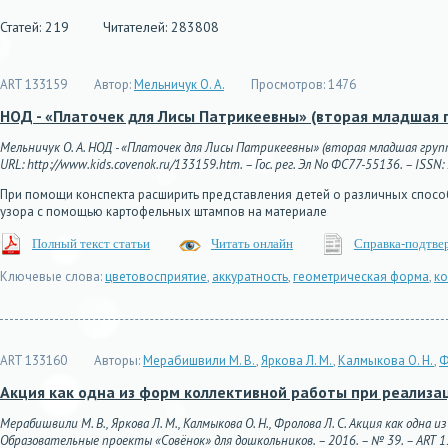
Статей: 219
Читателей: 283808
ART 133159
Автор:
Мельничук О. А.
Просмотров:
1476
НОД - «Платочек для Лисы Патрикеевны» (вторая младшая 
Мельничук О. А. НОД - «Платочек для Лисы Патрикеевны» (вторая младшая групп
URL: http://www.kids.covenok.ru/133159.htm. – Гос. рег. Эл No ФС77-55136. – ISSN
При помощи конспекта расширить представления детей о различных спос
узора с помощью картофельных штампов на материале
Полный текст статьи
Читать онлайн
Справка-подтве
Ключевые слова:
цветовосприятие
,
аккуратность
,
геометрическая форма
,
ко
ART 133160
Авторы:
Мерабишвили М. В.
,
Яркова Л. М.
,
Калмыкова О. Н.
,
Ф
Акция как одна из форм коллективной работы при реализа
Мерабишвили М. В., Яркова Л. М., Калмыкова О. Н., Фролова Л. С. Акция как од
Образовательные проекты «Совёнок» для дошкольников. – 2016. – № 39. – ART 1331