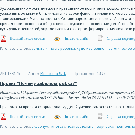
Художественно – эстетическое и нравственное воспитание дошкольников 
уважения к родным и близким, знание своей фамилии, имени и отчества р
дошкольниками. Чувство любви к Родине зарождается в семье. А семья дл
принадлежит основная общественная функция – воспитание детей, она бы
культурных ценностей, определяющим фактором формирования личности 
Полный текст статьи
Читать онлайн
Справка-подтве
Ключевые слова:
семья
,
личность ребёнка
,
художественно – эстетическое 
ART 133175
Автор:
Милькова Л. Н.
Просмотров:
1397
Проект "Почему заболела рыбка?"
Милькова Л. Н. Проект "Почему заболела рыбка?" // Образовательные проекты «Со
http://www.kids.covenok.ru/133175.htm. – Гос. рег. Эл No ФС77-55136. – ISSN: 230
При помощи проекта сформировать у детей умение самостоятельно выдвига
Полный текст статьи
Читать онлайн
Справка-подтве
Ключевые слова:
аквариум
,
гипотеза
,
познавательно-творческая деятельно