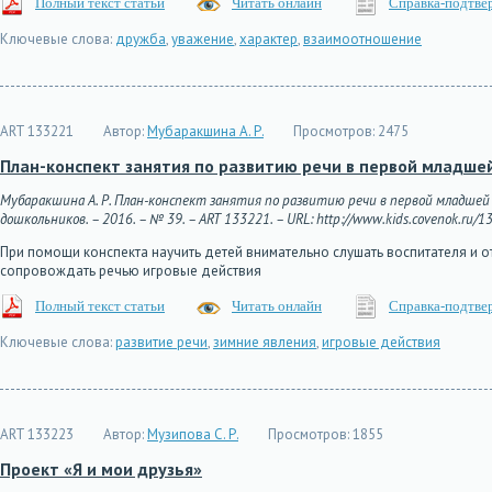
Полный текст статьи
Читать онлайн
Справка-подтве
Ключевые слова:
дружба
,
уважение
,
характер
,
взаимоотношение
ART 133221
Автор:
Мубаракшина А. Р.
Просмотров:
2475
План-конспект занятия по развитию речи в первой младше
Мубаракшина А. Р. План-конспект занятия по развитию речи в первой младшей
дошкольников. – 2016. – № 39. – ART 133221. – URL: http://www.kids.covenok.ru/13
При помощи конспекта научить детей внимательно слушать воспитателя и 
сопровождать речью игровые действия
Полный текст статьи
Читать онлайн
Справка-подтве
Ключевые слова:
развитие речи
,
зимние явления
,
игровые действия
ART 133223
Автор:
Музипова С. Р.
Просмотров:
1855
Проект «Я и мои друзья»