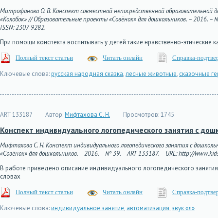
Митрофанова О. В. Конспект совместной непосредственной образовательной д
«Колобок» // Образовательные проекты «Совёнок» для дошкольников. – 2016. – № 3
ISSN: 2307-9282.
При помощи конспекта воспитывать у детей такие нравственно-этические к
Полный текст статьи
Читать онлайн
Справка-подтве
Ключевые слова:
русская народная сказка
,
лесные животные
,
сказочные ге
ART 133187
Автор:
Мифтахова С. Н.
Просмотров:
1745
Конспект индивидуального логопедического занятия с дошк
Мифтахова С. Н. Конспект индивидуального логопедического занятия с дошкол
«Совёнок» для дошкольников. – 2016. – № 39. – ART 133187. – URL: http://www.kids
В работе приведено описание индивидуального логопедического занятия с
словах
Полный текст статьи
Читать онлайн
Справка-подтве
Ключевые слова:
индивидуальное занятие
,
автоматизация
,
звук «л»