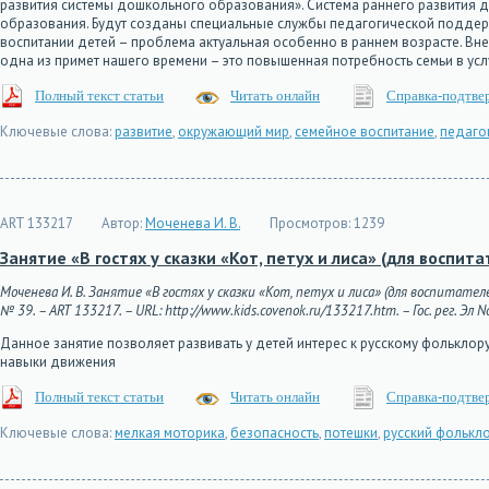
развития системы дошкольного образования». Система раннего развития д
образования. Будут созданы специальные службы педагогической поддержк
воспитании детей – проблема актуальная особенно в раннем возрасте. Вн
одна из примет нашего времени – это повышенная потребность семьи в усл
Полный текст статьи
Читать онлайн
Справка-подтве
Ключевые слова:
развитие
,
окружающий мир
,
семейное воспитание
,
педаго
ART 133217
Автор:
Моченева И. В.
Просмотров:
1239
Занятие «В гостях у сказки «Кот, петух и лиса» (для воспи
Моченева И. В. Занятие «В гостях у сказки «Кот, петух и лиса» (для воспитате
№ 39. – ART 133217. – URL: http://www.kids.covenok.ru/133217.htm. – Гос. рег. Эл
Данное занятие позволяет развивать у детей интерес к русскому фольклор
навыки движения
Полный текст статьи
Читать онлайн
Справка-подтве
Ключевые слова:
мелкая моторика
,
безопасность
,
потешки
,
русский фолькл