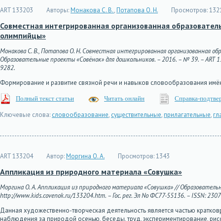
ART 133203
Авторы:
Монакова С. В.
,
Потапова О. Н.
Просмотров:
132
Совместная интегрированная организованная образователь
олимпийцы»
Монакова С. В., Потапова О. Н. Совместная интегрированная организованная о
Образовательные проекты «Совёнок» для дошкольников. – 2016. – № 39. – ART 1332
9282.
Формирование и развитие связной речи и навыков словообразования имён
Полный текст статьи
Читать онлайн
Справка-подтве
Ключевые слова:
словообразование
,
существительные
,
прилагательные
,
гл
ART 133204
Автор:
Моргина О. А.
Просмотров:
1343
Аппликация из природного материала «Совушка»
Моргина О. А. Аппликация из природного материала «Совушка» // Образовательн
http://www.kids.covenok.ru/133204.htm. – Гос. рег. Эл No ФС77-55136. – ISSN: 230
Данная художественно-творческая деятельность является частью кратковр
наблюдения за природой осенью, беседы, труд, экспериментирование, рис