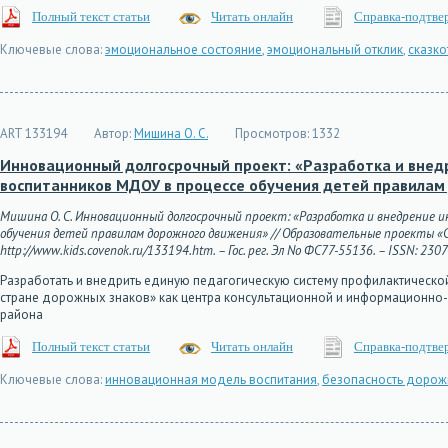
Полный текст статьи
Читать онлайн
Справка-подтве
Ключевые слова:
эмоциональное состояние
,
эмоциональный отклик
,
сказко
ART 133194
Автор:
Мишина О. С.
Просмотров:
1332
Инновационный долгосрочный проект: «Разработка и внед
воспитанников МДОУ в процессе обучения детей правилам
Мишина О. С. Инновационный долгосрочный проект: «Разработка и внедрение 
обучения детей правилам дорожного движения» // Образовательные проекты «Сов
http://www.kids.covenok.ru/133194.htm. – Гос. рег. Эл No ФС77-55136. – ISSN: 230
Разработать и внедрить единую педагогическую систему профилактическ
стране дорожных знаков» как центра консультационной и информационно
района
Полный текст статьи
Читать онлайн
Справка-подтве
Ключевые слова:
инновационная модель воспитания
,
безопасность дорож