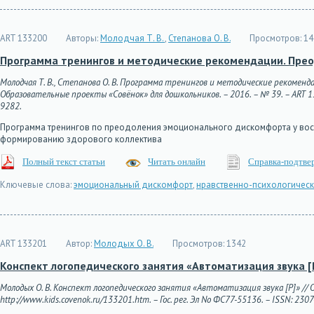
ART 133200
Авторы:
Молодчая Т. В.
,
Степанова О. В.
Просмотров:
14
Программа тренингов и методические рекомендации. Прео
Молодчая Т. В., Степанова О. В. Программа тренингов и методические рекоменд
Образовательные проекты «Совёнок» для дошкольников. – 2016. – № 39. – ART 1332
9282.
Программа тренингов по преодоления эмоционального дискомфорта у восп
формированию здорового коллектива
Полный текст статьи
Читать онлайн
Справка-подтве
Ключевые слова:
эмоциональный дискомфорт
,
нравственно-психологическ
ART 133201
Автор:
Молодых О. В.
Просмотров:
1342
Конспект логопедического занятия «Автоматизация звука [
Молодых О. В. Конспект логопедического занятия «Автоматизация звука [P]» // 
http://www.kids.covenok.ru/133201.htm. – Гос. рег. Эл No ФС77-55136. – ISSN: 230