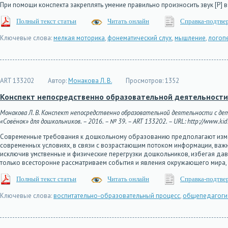
При помощи конспекта закреплять умение правильно произносить звук [P] в
Полный текст статьи
Читать онлайн
Справка-подтве
Ключевые слова:
мелкая моторика
,
фонематический слух
,
мышление
,
логоп
ART 133202
Автор:
Монакова Л. В.
Просмотров:
1352
Конспект непосредственно образовательной деятельности 
Монакова Л. В. Конспект непосредственно образовательной деятельности с де
«Совёнок» для дошкольников. – 2016. – № 39. – ART 133202. – URL: http://www.kids
Современные требования к дошкольному образованию предполагают измен
современных условиях, в связи с возрастающим потоком информации, важн
исключив умственные и физические перегрузки дошкольников, избегая да
только всесторонне рассматриваем события и явления окружающего мира,
Полный текст статьи
Читать онлайн
Справка-подтве
Ключевые слова:
воспитательно-образовательный процесс
,
общепедагоги