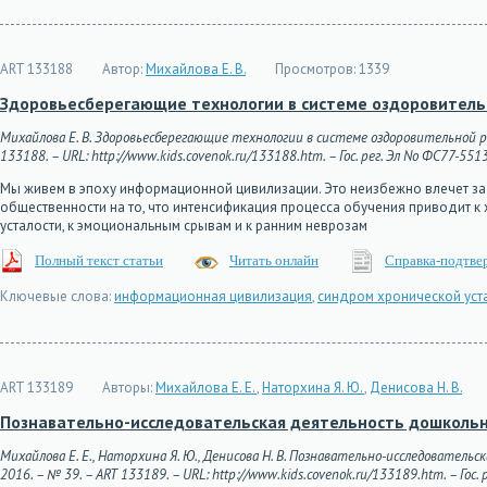
ART 133188
Автор:
Михайлова Е. В.
Просмотров:
1339
Здоровьесберегающие технологии в системе оздоровител
Михайлова Е. В. Здоровьесберегающие технологии в системе оздоровительной р
133188. – URL: http://www.kids.covenok.ru/133188.htm. – Гос. рег. Эл No ФС77-551
Мы живем в эпоху информационной цивилизации. Это неизбежно влечет за
общественности на то, что интенсификация процесса обучения приводит 
усталости, к эмоциональным срывам и к ранним неврозам
Полный текст статьи
Читать онлайн
Справка-подтве
Ключевые слова:
информационная цивилизация
,
синдром хронической уст
ART 133189
Авторы:
Михайлова Е. Е.
,
Наторхина Я. Ю.
,
Денисова Н. В.
Познавательно-исследовательская деятельность дошколь
Михайлова Е. Е., Наторхина Я. Ю., Денисова Н. В. Познавательно-исследовател
2016. – № 39. – ART 133189. – URL: http://www.kids.covenok.ru/133189.htm. – Гос.