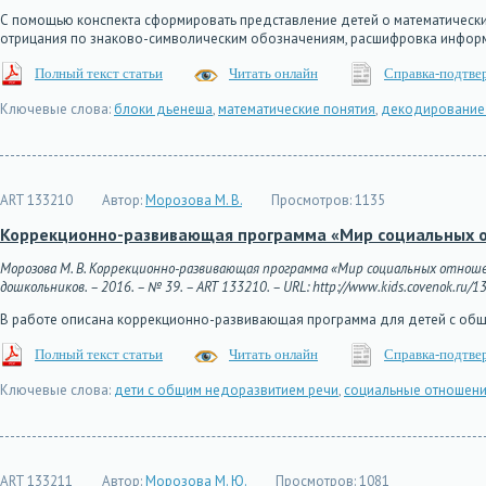
С помощью конспекта сформировать представление детей о математическ
отрицания по знаково-символическим обозначениям, расшифровка инфор
Полный текст статьи
Читать онлайн
Справка-подтве
Ключевые слова:
блоки дьенеша
,
математические понятия
,
декодирование
ART 133210
Автор:
Морозова М. В.
Просмотров:
1135
Коррекционно-развивающая программа «Мир социальных о
Морозова М. В. Коррекционно-развивающая программа «Мир социальных отноше
дошкольников. – 2016. – № 39. – ART 133210. – URL: http://www.kids.covenok.ru/13
В работе описана коррекционно-развивающая программа для детей с об
Полный текст статьи
Читать онлайн
Справка-подтве
Ключевые слова:
дети с общим недоразвитием речи
,
социальные отношен
ART 133211
Автор:
Морозова М. Ю.
Просмотров:
1081