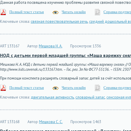
Данная работа посвящена изучению проблемы развития связной повество
Полный текст статьи
Читать онлайн
Справка-подтве
Ключевые слова:
связная повествовательная речь
,
средний дошкольный в
ART 133167
Автор:
Мешкова Н. А.
Просмотров:
1336
НОД с детьми первой младшей группы: «Маша варежку сня
Мешкова Н. А. НОД с детьми первой младшей группы: «Маша варежку сняла» // О
http://www.kids.covenok.ru/133167.htm. – Гос. рег. Эл No ФС77-55136. – ISSN: 2307
При помощи конспекта расширять словарный запас детей за счёт использо
Полный текст статьи
Читать онлайн
Справка-подтве
Ключевые слова:
двигательная активность
,
словарный запас
,
сенсорная кул
ART 133168
Автор:
Мешкова С. С.
Просмотров:
1463