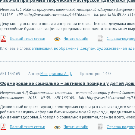
Рабочая программа творческой мастерской «Декупаж» (са
Мешкова С. С. Рабочая программа творческой мастерской «Декупаж» (салфеточна
133168. – URL: http://www.kids.covenok.ru/133168.htm. – Гос. рег. Эл No ФС77-551
Декупаж – достаточно новая и интересная техника. Техника декупажа явл
трехслойные бумажные салфетки с рисунками, позволят дошкольникам вы
Полный текст статьи
Читать онлайн
Справка-подтве
Ключевые слова:
аппликация
,
воображение
,
декупаж
,
художественная иде
ART 133169
Автор:
Мещерякова А. Д.
Просмотров:
1478
Формирование социально – активной позиции у детей дошк
Мещерякова А. Д. Формирование социально – активной позиции у детей дошкол
дошкольников. – 2016. – № 39. – ART 133169. – URL: http://www.kids.covenok.ru/13
Дошкольный возраст - яркая, неповторимая страница в жизни каждого чело
ребенка с ведущими сферами бытия: миром людей, природы, предметным м
фундамент здоровья. А говоря о социальном развитии, прежде всего, име
Полный текст статьи
Читать онлайн
Справка-подтве