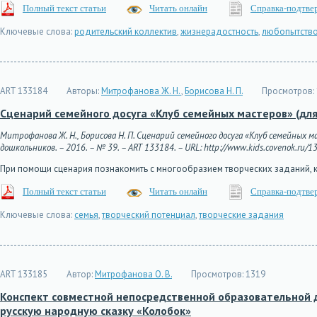
Полный текст статьи
Читать онлайн
Справка-подтве
Ключевые слова:
родительский коллектив
,
жизнерадостность
,
любопытств
ART 133184
Авторы:
Митрофанова Ж. Н.
,
Борисова Н. П.
Просмотров:
Сценарий семейного досуга «Клуб семейных мастеров» (для 
Митрофанова Ж. Н., Борисова Н. П. Сценарий семейного досуга «Клуб семейных м
дошкольников. – 2016. – № 39. – ART 133184. – URL: http://www.kids.covenok.ru/13
При помощи сценария познакомить с многообразием творческих заданий,
Полный текст статьи
Читать онлайн
Справка-подтве
Ключевые слова:
семья
,
творческий потенциал
,
творческие задания
ART 133185
Автор:
Митрофанова О. В.
Просмотров:
1319
Конспект совместной непосредственной образовательной д
русскую народную сказку «Колобок»