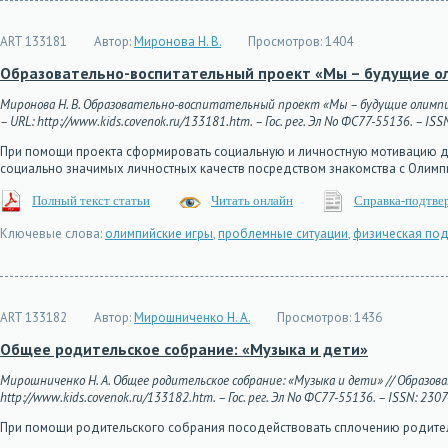
ART 133181
Автор:
Миронова Н. В.
Просмотров:
1404
Образовательно-воспитательный проект «Мы – будущие о
Миронова Н. В. Образовательно-воспитательный проект «Мы – будущие олимпийц
– URL: http://www.kids.covenok.ru/133181.htm. – Гос. рег. Эл No ФС77-55136. – ISS
При помощи проекта сформировать социальную и личностную мотивацию де
социально значимых личностных качеств посредством знакомства с Олим
Полный текст статьи
Читать онлайн
Справка-подтве
Ключевые слова:
олимпийские игры
,
проблемные ситуации
,
физическая под
ART 133182
Автор:
Мирошниченко Н. А.
Просмотров:
1436
Общее родительское собрание: «Музыка и дети»
Мирошниченко Н. А. Общее родительское собрание: «Музыка и дети» // Образова
http://www.kids.covenok.ru/133182.htm. – Гос. рег. Эл No ФС77-55136. – ISSN: 230
При помощи родительского собрания посодействовать сплочению родител