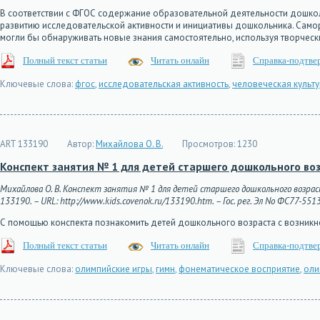
В соответствии с ФГОС содержание образовательной деятельности дошко
развитию исследовательской активности и инициативы дошкольника. Само
могли бы обнаруживать новые знания самостоятельно, используя творческ
Полный текст статьи
Читать онлайн
Справка-подтве
Ключевые слова:
фгос
,
исследовательская активность
,
человеческая культ
ART 133190
Автор:
Михайлова О. В.
Просмотров:
1230
Конспект занятия № 1 для детей старшего дошкольного возр
Михайлова О. В. Конспект занятия № 1 для детей старшего дошкольного возраста
133190. – URL: http://www.kids.covenok.ru/133190.htm. – Гос. рег. Эл No ФС77-551
С помощью конспекта познакомить детей дошкольного возраста с возник
Полный текст статьи
Читать онлайн
Справка-подтве
Ключевые слова:
олимпийские игры
,
гимн
,
фонематическое восприятие
,
оли