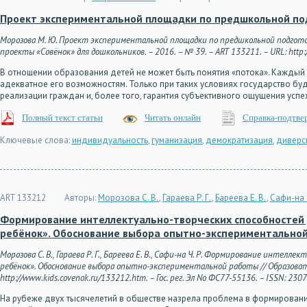
Проект экспериментальной площадки по предшкольной под
Морозова М. Ю. Проект экспериментальной площадки по предшкольной подгото
проекты «Совёнок» для дошкольников. – 2016. – № 39. – ART 133211. – URL: http:/
В отношении образования детей не может быть понятия «потока». Каждый
адекватное его возможностям. Только при таких условиях государство бу
реализации граждан и, более того, гарантия субъективного ощущения успе
Полный текст статьи
Читать онлайн
Справка-подтве
Ключевые слова:
индивидуальность
,
гуманизация
,
демократизация
,
диверс
ART 133212
Авторы:
Морозова С. В.
,
Гараева Р. Г.
,
Бареева Е. В.
,
Сафи-на Ч
Формирование интеллектуально-творческих способностей 
ребёнок». Обоснование выбора опытно-экспериментально
Морозова С. В., Гараева Р. Г., Бареева Е. В., Сафи-на Ч. Р. Формирование инте
ребёнок». Обоснование выбора опытно-экспериментальной работы // Образовате
http://www.kids.covenok.ru/133212.htm. – Гос. рег. Эл No ФС77-55136. – ISSN: 230
На рубеже двух тысячелетий в обществе назрела проблема в формирован