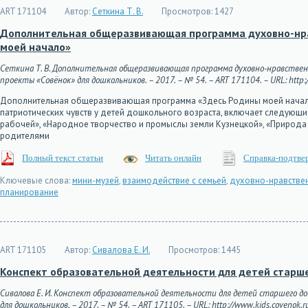
ART 171104
Автор:
Сеткина Т. В.
Просмотров:
1427
Дополнительная общеразвивающая программа духовно-нра
моей начало»
Сеткина Т. В. Дополнительная общеразвивающая программа духовно-нравственн
проекты «Совёнок» для дошкольников. – 2017. – № 54. – ART 171104. – URL: http:/
Дополнительная общеразвивающая программа «Здесь Родины моей начало
патриотических чувств у детей дошкольного возраста, включает следующие
рабочей», «Народное творчество и промыслы земли Кузнецкой», «Природа
родителями
Полный текст статьи
Читать онлайн
Справка-подтве
Ключевые слова:
мини-музей
,
взаимодействие с семьей
,
духовно-нравстве
планирование
ART 171105
Автор:
Сивалова Е. И.
Просмотров:
1445
Конспект образовательной деятельности для детей старше
Сивалова Е. И. Конспект образовательной деятельности для детей старшего д
для дошкольников. – 2017. – № 54. – ART 171105. – URL: http://www.kids.covenok.r