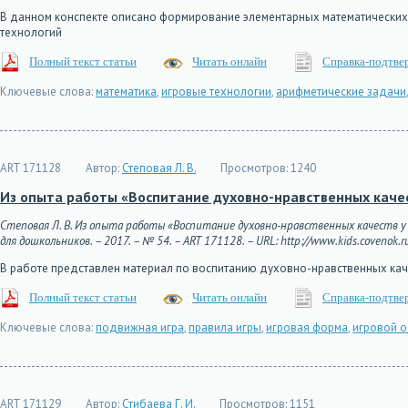
В данном конспекте описано формирование элементарных математических 
технологий
Полный текст статьи
Читать онлайн
Справка-подтве
Ключевые слова:
математика
,
игровые технологии
,
арифметические задачи
ART 171128
Автор:
Степовая Л. В.
Просмотров:
1240
Из опыта работы «Воспитание духовно-нравственных каче
Степовая Л. В. Из опыта работы «Воспитание духовно-нравственных качеств 
для дошкольников. – 2017. – № 54. – ART 171128. – URL: http://www.kids.covenok.r
В работе представлен материал по воспитанию духовно-нравственных к
Полный текст статьи
Читать онлайн
Справка-подтве
Ключевые слова:
подвижная игра
,
правила игры
,
игровая форма
,
игровой о
ART 171129
Автор:
Стибаева Г. И.
Просмотров:
1151