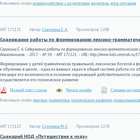
Ключевые слова:
взаимодействие с родителями
,
водитель
,
игра-ситуация
ART 171121
Автор:
Сорокина Е. А.
Просмотров:
1208
Содержание работы по формированию лексико-грамматичес
Сорокина Е. А. Содержание работы по формированию лексико-грамматического 
дошкольников. – 2017. – № 54. – ART 171121. – URL: http://www.kids.covenok.ru/17
Формирование у детей грамматически правильной, лексически богатой и 
к обучению в школе, - одна из важных задач в общей системе работы по о
тем шире его возможности в познании окружающей действительности, соде
осуществляется его психическое развитие
Полный текст статьи
Читать онлайн
Справка-подтве
Ключевые слова:
лексика
,
грамматика
,
психическое развитие дошкольнико
ART 171123
Автор:
Сотонина М. Е.
Просмотров:
1278
Сценарий НОД «Путешествие к чуду»