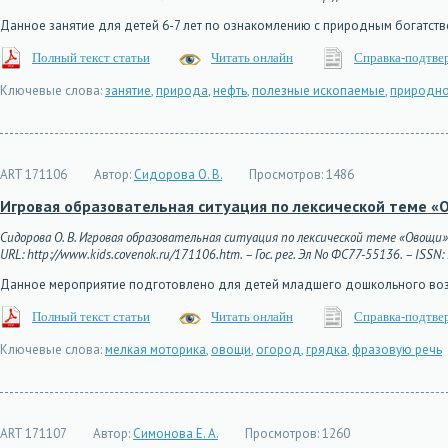
Данное занятие для детей 6-7 лет по ознакомлению с природным богатств
Полный текст статьи
Читать онлайн
Справка-подтве
Ключевые слова:
занятие
,
природа
,
нефть
,
полезные ископаемые
,
природно
ART 171106
Автор:
Сидорова О. В.
Просмотров:
1486
Игровая образовательная ситуация по лексической теме «
Сидорова О. В. Игровая образовательная ситуация по лексической теме «Овощи» 
URL: http://www.kids.covenok.ru/171106.htm. – Гос. рег. Эл No ФС77-55136. – ISSN
Данное мероприятие подготовлено для детей младшего дошкольного возр
Полный текст статьи
Читать онлайн
Справка-подтве
Ключевые слова:
мелкая моторика
,
овощи
,
огород
,
грядка
,
фразовую речь
ART 171107
Автор:
Симонова Е. А.
Просмотров:
1260