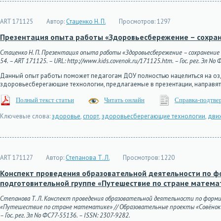
ART 171125
Автор:
Стаценко Н. П.
Просмотров:
1297
Презентация опыта работы «Здоровьесбережение – сохран
Стаценко Н. П. Презентация опыта работы «Здоровьесбережение – сохранение и
54. – ART 171125. – URL: http://www.kids.covenok.ru/171125.htm. – Гос. рег. Эл No
Данный опыт работы поможет педагогам ДОУ полностью нацелиться на озд
здоровьесберегающие технологии, предлагаемые в презентации, направят
Полный текст статьи
Читать онлайн
Справка-подтве
Ключевые слова:
здоровье
,
спорт
,
здоровьесберегающие технологии
,
дви
ART 171127
Автор:
Степанова Т. Л.
Просмотров:
1220
Конспект проведения образовательной деятельности по 
подготовительной группе «Путешествие по стране матема
Степанова Т. Л. Конспект проведения образовательной деятельности по фор
«Путешествие по стране математике» // Образовательные проекты «Совёнок» для
– Гос. рег. Эл No ФС77-55136. – ISSN: 2307-9282.