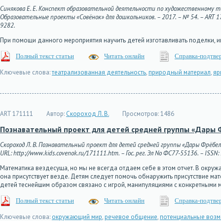
Синякова Е. Е. Конспект образовательной деятельности по художественному т
Образовательные проекты «Совёнок» для дошкольников. – 2017. – № 54. – ART 1711
9282.
При помощи данного мероприятия научить детей изготавливать поделки, иг
Полный текст статьи
Читать онлайн
Справка-подтве
Ключевые слова:
театрализованная деятельность
,
природный материал
,
яр
ART 171111
Автор:
Скороход Л. В.
Просмотров:
1486
Познавательный проект для детей средней группы «Дары 
Скороход Л. В. Познавательный проект для детей средней группы «Дары Фрёбеля
URL: http://www.kids.covenok.ru/171111.htm. – Гос. рег. Эл No ФС77-55136. – ISSN
Математика вездесуща, но мы не всегда отдаем себе в этом отчет. В окруж
она присутствует везде. Детям следует помочь обнаружить присутствие м
детей теснейшим образом связано с игрой, манипуляциями с конкретными
Полный текст статьи
Читать онлайн
Справка-подтве
Ключевые слова:
окружающий мир
,
речевое общение
,
потенциальные воз