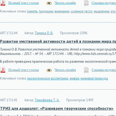
Полный текст статьи
Читать онлайн
Справка-подтве
Ключевые слова:
память
,
традиции
,
внимание
,
соленое тесто
,
мышление
,
рус
ART 171144
Автор:
Тимина О. В.
Просмотров:
1096
Развитие умственной активности детей в познании мира 
Тимина О. В. Развитие умственной активности детей в познании мира природы
дошкольников. – 2017. – № 54. – ART 171144. – URL: http://www.kids.covenok.ru/17
В работе приведена практическая работа по развитию экологической гра
Полный текст статьи
Читать онлайн
Справка-подтве
Ключевые слова:
экологическое воспитание
,
живая
,
неживая природа
ART 171145
Автор:
Тимофеева Т. А.
Просмотров:
1493
ТРИЗ для дошколят: «Развиваем творческие способности»