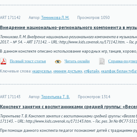
ART 171142
Автор:
Темникова Л. М.
Просмотров:
1050
Внедрение национально-регионального компонента в музы
Темникова Л. М. Внедрение национально-регионального компонента в музыкальн
2017. – № 54. – ART 171142. – URL: http://www.kids.covenok.ru/171142.htm. – Гос.
В данном конспекте описано использование народных игр, танцев, хорово
Полный текст статьи
Читать онлайн
Справка-подтве
Ключевые слова:
«карусель»
,
«минем дустым»
,
«түбәтәй»
,
«калфак белән тубә
ART 171143
Автор:
Терентьева Т. В.
Просмотров:
1314
Конспект занятия с воспитанниками средней группы: «Весе
Терентьева Т. В. Конспект занятия с воспитанниками средней группы: «Весела б
171143. – URL: http://www.kids.covenok.ru/171143.htm. – Гос. рег. Эл No ФС77-551
При помощи данного конспекта педагог познакомит детей с традициями р