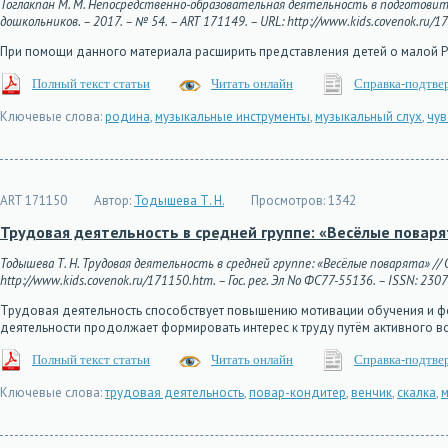
Тоглакпан М. М. Непосредственно-образовательная деятельность в подготовите
дошкольников. – 2017. – № 54. – ART 171149. – URL: http://www.kids.covenok.ru/17
При помощи данного материала расширить представления детей о малой Ро
Полный текст статьи
Читать онлайн
Справка-подтве
Ключевые слова:
родина
,
музыкальные инструменты
,
музыкальный слух
,
чув
ART 171150
Автор:
Тодышева Т. Н.
Просмотров:
1342
Трудовая деятельность в средней группе: «Весёлые поваря
Тодышева Т. Н. Трудовая деятельность в средней группе: «Весёлые поварята» //
http://www.kids.covenok.ru/171150.htm. – Гос. рег. Эл No ФС77-55136. – ISSN: 230
Трудовая деятельность способствует повышению мотивации обучения и фо
деятельности продолжает формировать интерес к труду путём активного во
Полный текст статьи
Читать онлайн
Справка-подтве
Ключевые слова:
трудовая деятельность
,
повар-кондитер
,
венчик
,
скалка
,
м