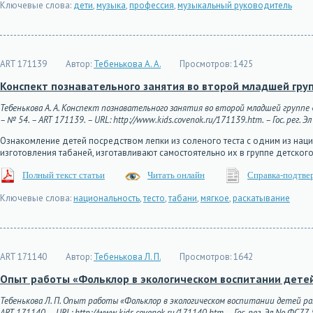
Ключевые слова:
дети
,
музыка
,
профессия
,
музыкальный руководитель
ART 171139
Автор:
Тебенькова А. А.
Просмотров:
1425
Конспект познавательного занятия во второй младшей гру
Тебенькова А. А. Конспект познавательного занятия во второй младшей группе 
– № 54. – ART 171139. – URL: http://www.kids.covenok.ru/171139.htm. – Гос. рег. 
Ознакомление детей посредством лепки из соленого теста с одним из нац
изготовления табаней, изготавливают самостоятельно их в группе детског
Полный текст статьи
Читать онлайн
Справка-подтве
Ключевые слова:
национальность
,
тесто
,
табани
,
мягкое
,
раскатывание
ART 171140
Автор:
Тебенькова Л. П.
Просмотров:
1642
Опыт работы «Фольклор в экологическом воспитании детей
Тебенькова Л. П. Опыт работы «Фольклор в экологическом воспитании детей ран
ART 171140. – URL: http://www.kids.covenok.ru/171140.htm. – Гос. рег. Эл No ФС77