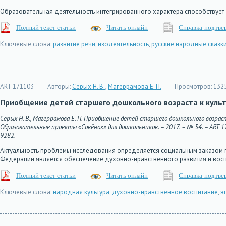
Образовательная деятельность интегрированного характера способствуе
Полный текст статьи
Читать онлайн
Справка-подтве
Ключевые слова:
развитие речи
,
изодеятельность
,
русские народные сказк
ART 171103
Авторы:
Серых Н. В.
,
Магеррамова Е. П.
Просмотров:
132
Приобщение детей старшего дошкольного возраста к культ
Серых Н. В., Магеррамова Е. П. Приобщение детей старшего дошкольного возрас
Образовательные проекты «Совёнок» для дошкольников. – 2017. – № 54. – ART 1711
9282.
Актуальность проблемы исследования определяется социальным заказом 
Федерации является обеспечение духовно-нравственного развития и восп
Полный текст статьи
Читать онлайн
Справка-подтве
Ключевые слова:
народная культура
,
духовно-нравственное воспитание
,
э