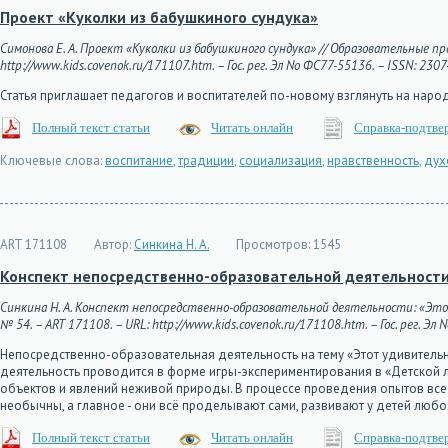
Проект «Куколки из бабушкиного сундука»
Симонова Е. А. Проект «Куколки из бабушкиного сундука» // Образовательные про
http://www.kids.covenok.ru/171107.htm. – Гос. рег. Эл No ФС77-55136. – ISSN: 2307
Статья приглашает педагогов и воспитателей по-новому взглянуть на наро
Полный текст статьи
Читать онлайн
Справка-подтве
Ключевые слова:
воспитание
,
традиции
,
социализация
,
нравственность
,
дух
ART 171108
Автор:
Синкина Н. А.
Просмотров:
1545
Конспект непосредственно-образовательной деятельности
Синкина Н. А. Конспект непосредственно-образовательной деятельности: «Этот
№ 54. – ART 171108. – URL: http://www.kids.covenok.ru/171108.htm. – Гос. рег. Эл
Непосредственно-образовательная деятельность на тему «Этот удивитель
деятельность проводится в форме игры-экспериментирования в «Детской 
объектов и явлений неживой природы. В процессе проведения опытов все 
необычны, а главное - они всё проделывают сами, развивают у детей люб
Полный текст статьи
Читать онлайн
Справка-подтве