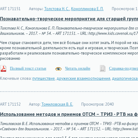
ART 171151
Авторы:
Толстова Н. С.
,
Коноплинова Е. П.
Просмотров:
1
Познавательно-творческое мероприятие для старшей груп
Толстова Н. С., Коноплинова Е. П. Познавательно-творческое мероприятие дл
дошкольников. – 2017. – № 54. – ART 171151. – URL: http://www.kids.covenok.ru/17
Чем старше становятся дети, тем всё больше они хотят знать. И порой не х
кроме познавательной деятельности есть ещё и игровая, и творческая. Поэ
разработали и реализовали познавательно-творческое комплексное мероприят
рисованию
Полный текст статьи
Читать онлайн
Справка-подтве
Ключевые слова:
путешествие
,
дружеские взаимоотношения
,
диалогическа
ART 171152
Автор:
Томиловская В. Е.
Просмотров:
2040
Использование методов и приемов ОТСМ – ТРИЗ - РТВ на ф
Томиловская В. Е. Использование методов и приемов ОТСМ – ТРИЗ - РТВ на физ
«Совёнок» для дошкольников. – 2017. – № 54. – ART 171152. – URL: http://www.kids