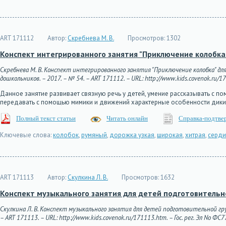
ART 171112
Автор:
Скребнева М. В.
Просмотров:
1302
Конспект интегрированного занятия "Приключение колобка
Скребнева М. В. Конспект интегрированного занятия "Приключение колобка" дл
дошкольников. – 2017. – № 54. – ART 171112. – URL: http://www.kids.covenok.ru/17
Данное занятие развивает связную речь у детей, умение рассказывать с 
передавать с помощью мимики и движений характерные особенности дик
Полный текст статьи
Читать онлайн
Справка-подтве
Ключевые слова:
колобок
,
румяный
,
дорожка узкая
,
широкая
,
хитрая
,
серди
ART 171113
Автор:
Скулкина Л. В.
Просмотров:
1632
Конспект музыкального занятия для детей подготовительно
Скулкина Л. В. Конспект музыкального занятия для детей подготовительной гру
– ART 171113. – URL: http://www.kids.covenok.ru/171113.htm. – Гос. рег. Эл No ФС