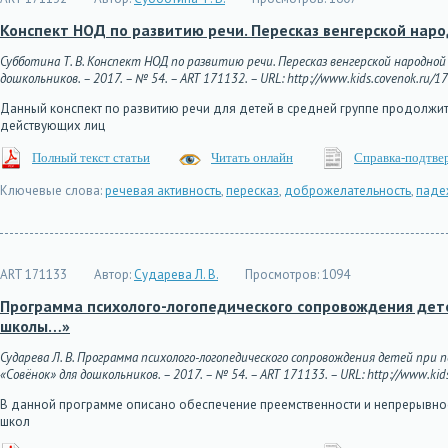
Конспект НОД по развитию речи. Пересказ венгерской наро
Субботина Т. В. Конспект НОД по развитию речи. Пересказ венгерской народной
дошкольников. – 2017. – № 54. – ART 171132. – URL: http://www.kids.covenok.ru/17
Данный конспект по развитию речи для детей в средней группе продолжит
действующих лиц
Полный текст статьи
Читать онлайн
Справка-подтве
Ключевые слова:
речевая активность
,
пересказ
,
доброжелательность
,
паде
ART 171133
Автор:
Сударева Л. В.
Просмотров:
1094
Программа психолого-логопедического сопровождения дете
школы…»
Сударева Л. В. Программа психолого-логопедического сопровождения детей при 
«Совёнок» для дошкольников. – 2017. – № 54. – ART 171133. – URL: http://www.kids
В данной программе описано обеспечение преемственности и непрерывнос
школ