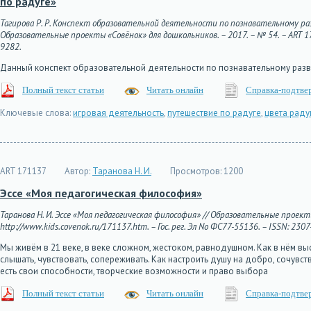
по радуге»
Тагирова Р. Р. Конспект образовательной деятельности по познавательному р
Образовательные проекты «Совёнок» для дошкольников. – 2017. – № 54. – ART 1711
9282.
Данный конспект образовательной деятельности по познавательному разв
Полный текст статьи
Читать онлайн
Справка-подтве
Ключевые слова:
игровая деятельность
,
путешествие по радуге
,
цвета раду
ART 171137
Автор:
Таранова Н. И.
Просмотров:
1200
Эссе «Моя педагогическая философия»
Таранова Н. И. Эссе «Моя педагогическая философия» // Образовательные проекты
http://www.kids.covenok.ru/171137.htm. – Гос. рег. Эл No ФС77-55136. – ISSN: 2307
Мы живём в 21 веке, в веке сложном, жестоком, равнодушном. Как в нём выс
слышать, чувствовать, сопереживать. Как настроить душу на добро, сочувс
есть свои способности, творческие возможности и право выбора
Полный текст статьи
Читать онлайн
Справка-подтве