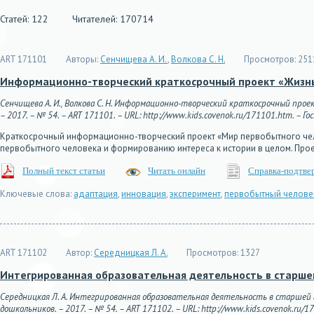
Статей: 122
Читателей: 170714
ART 171101
Авторы:
Сенчищева А. И.
,
Волкова С. Н.
Просмотров:
251
Информационно-творческий краткосрочный проект «Жизнь
Сенчищева А. И., Волкова С. Н. Информационно-творческий краткосрочный прое
– 2017. – № 54. – ART 171101. – URL: http://www.kids.covenok.ru/171101.htm. – Го
Краткосрочный информационно-творческий проект «Мир первобытного чел
первобытного человека и формированию интереса к истории в целом. Про
Полный текст статьи
Читать онлайн
Справка-подтве
Ключевые слова:
адаптация
,
инновация
,
эксперимент
,
первобытный челове
ART 171102
Автор:
Середницкая Л. А.
Просмотров:
1327
Интегрированная образовательная деятельность в старшей
Середницкая Л. А. Интегрированная образовательная деятельность в старшей 
дошкольников. – 2017. – № 54. – ART 171102. – URL: http://www.kids.covenok.ru/17