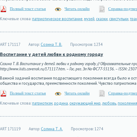
Полный текст статьи
Читать онлайн
Справка-подтве
Ключевые слова:
патриотическое воспитание
,
музей
,
сказки
,
свистульки
,
тра
ART 171117
Автор:
Созина Т. В.
Просмотров:
1234
Воспитание у детей любви к родному городу
Созина Т. В. Воспитание у детей любви к родному городу // Образовательные про
http://www.kids.covenok.ru/171117.htm. – Гос. рег. Эл No ФС77-55136. – ISSN: 2307
Важной задачей воспитания подрастающего поколения всегда было и оста
общества и государства, преемственности поколений. Чувство патриотиз
Полный текст статьи
Читать онлайн
Справка-подтве
Ключевые слова:
патриотизм
,
родина
,
окружающий мир
,
любовь
,
поколени
ART 171119
Автор:
Солина Т. А.
Просмотров:
1274