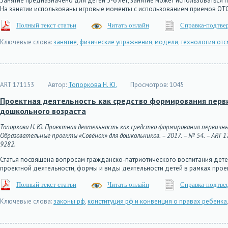
Занятие предназначено для детей 5-6 лет, занятие может использоваться 
На занятии использованы игровые моменты с использованием приемов О
Полный текст статьи
Читать онлайн
Справка-подтве
Ключевые слова:
занятие
,
физические упражнения
,
модели
,
технология отс
ART 171153
Автор:
Топоркова Н. Ю.
Просмотров:
1045
Проектная деятельность как средство формирования перв
дошкольного возраста
Топоркова Н. Ю. Проектная деятельность как средство формирования первичны
Образовательные проекты «Совёнок» для дошкольников. – 2017. – № 54. – ART 1711
9282.
Статья посвящена вопросам гражданско-патриотического воспитания детей
проектной деятельности, формы и виды деятельности детей в рамках прое
Полный текст статьи
Читать онлайн
Справка-подтве
Ключевые слова:
законы рф
,
конституция рф и конвенция о правах ребенка