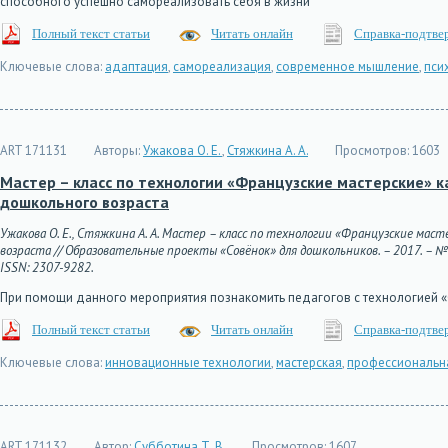
способного успешно самореализовать себя в жизни
Полный текст статьи
Читать онлайн
Справка-подтве
Ключевые слова:
адаптация
,
самореализация
,
современное мышление
,
пси
ART 171131
Авторы:
Ужакова О. Е.
,
Стяжкина А. А.
Просмотров:
1603
Мастер – класс по технологии «Французские мастерские» 
дошкольного возраста
Ужакова О. Е., Стяжкина А. А. Мастер – класс по технологии «Французские ма
возраста // Образовательные проекты «Совёнок» для дошкольников. – 2017. – № 54
ISSN: 2307-9282.
При помощи данного мероприятия познакомить педагогов с технологией «
Полный текст статьи
Читать онлайн
Справка-подтве
Ключевые слова:
инновационные технологии
,
мастерская
,
профессиональна
ART 171132
Автор:
Субботина Т. В.
Просмотров:
1607