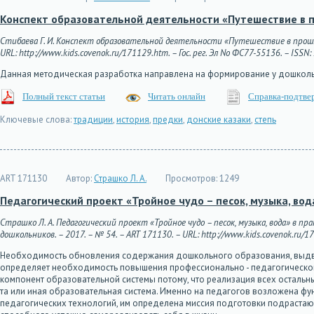
Конспект образовательной деятельности «Путешествие в 
Стибаева Г. И. Конспект образовательной деятельности «Путешествие в прошло
URL: http://www.kids.covenok.ru/171129.htm. – Гос. рег. Эл No ФС77-55136. – ISSN
Данная методическая разработка направлена на формирование у дошколь
Полный текст статьи
Читать онлайн
Справка-подтве
Ключевые слова:
традиции
,
история
,
предки
,
донские казаки
,
степь
ART 171130
Автор:
Страшко Л. А.
Просмотров:
1249
Педагогический проект «Тройное чудо – песок, музыка, во
Страшко Л. А. Педагогический проект «Тройное чудо – песок, музыка, вода» в 
дошкольников. – 2017. – № 54. – ART 171130. – URL: http://www.kids.covenok.ru/17
Необходимость обновления содержания дошкольного образования, выдви
определяет необходимость повышения профессионально - педагогической
компонент образовательной системы потому, что реализация всех остальн
та или иная образовательная система. Именно на педагогов возложена ф
педагогических технологий, им определена миссия подготовки подрастаю