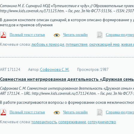
Сотонина М. Е. Сценарий НОД «Путешествие к чуду» // Образовательные проекты
http://www.kids.covenok.ru/171123.htm. – Гос. рег. Эл No ФС77-55136. – ISSN: 230
В данном конспекте описан сценарий, в котором описано формирование у
методов и приемов обучения
Полный текст статьи
Читать онлайн
Справка-подтве
Ключевые слова:
любовь к природе
,
путешествие
,
окружающий мир
,
живая 
ART 171124
Автор:
Софронова С. М.
Просмотров:
1987
Совместная интегрированная деятельность «Дружная семь
Софронова С. М. Совместная интегрированная деятельность «Дружная семья» на
ART 171124. – URL: http://www.kids.covenok.ru/171124.htm. – Гос. рег. Эл No ФС77
В работе рассматриваются вопросы о формировании основ межличностног
Полный текст статьи
Читать онлайн
Справка-подтве
Ключевые слова:
толерантность
,
сопереживание
,
сотрудничество