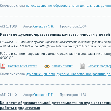
Ключевые слова:
непосредственно-образовательная деятельность
,
удиви
ART 171109
Автор:
Синькова С. Н.
Просмотров:
1304
Развитие духовно-нравственных качеств личности у детей
Синькова С. Н. Развитие духовно-нравственных качеств личности у детей стар
– № 54. – ART 171109. – URL: http://www.kids.covenok.ru/171109.htm. – Гос. рег. 
Работа в данном направлении с детьми, родителями и социальными инстит
ФГОС ДО
Полный текст статьи
Читать онлайн
Справка-подтве
Ключевые слова:
духовные ценности
,
духовно - нравственное развитие д
ART 171110
Автор:
Синякова Е. Е.
Просмотров:
1128
Конспект образовательной деятельности по художественно
работы с родителями