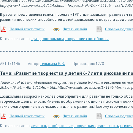
Тимофеева Т. А. ТРИЗ для дошколят: «Развиваем творческие способности» // Обр
http://www.kids.covenok.ru/171145.htm. – Гос. рег. Эл No ФС77-55136. – ISSN: 230
В работе представлены тезисы проекта «ТРИЗ для дошколят: развиваем тв
развития творческих способностей детей дошкольного возраста средства
Полный текст статьи
Читать онлайн
Справка-подтве
Ключевые слова:
триз
,
дошкольники
,
творческие способности
ART 171146
Автор:
Тишакина Н. В.
Просмотров:
1270
Тема: «Развитие творчества у детей 6-7 лет в рисовании п
Тишакина Н. В. Тема: «Развитие творчества у детей 6-7 лет в рисовании по мо
2017. – № 54. – ART 171146. – URL: http://www.kids.covenok.ru/171146.htm. – Гос.
Дошкольный возраст наиболее благоприятен для развития не только обра
творческой деятельности. Именно воображение - одно из психологическ
такие благоприятные возможности для его развития. Поэтому творчество, 
Полный текст статьи
Читать онлайн
Справка-подтве
Ключевые слова:
личность
,
воображение
,
творческая деятельность
,
психич