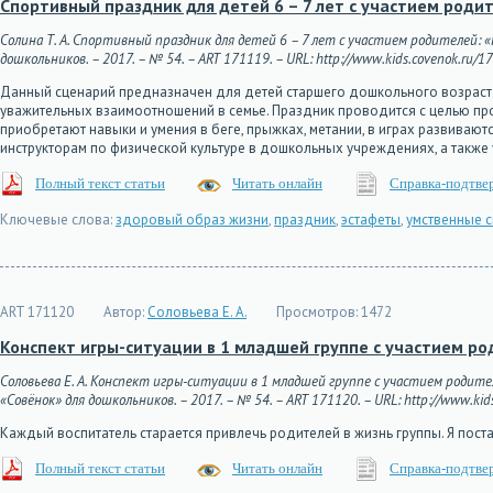
Спортивный праздник для детей 6 – 7 лет с участием родит
Солина Т. А. Спортивный праздник для детей 6 – 7 лет с участием родителей: 
дошкольников. – 2017. – № 54. – ART 171119. – URL: http://www.kids.covenok.ru/17
Данный сценарий предназначен для детей старшего дошкольного возраста
уважительных взаимоотношений в семье. Праздник проводится с целью пр
приобретают навыки и умения в беге, прыжках, метании, в играх развиваю
инструкторам по физической культуре в дошкольных учреждениях, а также
Полный текст статьи
Читать онлайн
Справка-подтве
Ключевые слова:
здоровый образ жизни
,
праздник
,
эстафеты
,
умственные 
ART 171120
Автор:
Соловьева Е. А.
Просмотров:
1472
Конспект игры-ситуации в 1 младшей группе с участием р
Соловьева Е. А. Конспект игры-ситуации в 1 младшей группе с участием роди
«Совёнок» для дошкольников. – 2017. – № 54. – ART 171120. – URL: http://www.kids
Каждый воспитатель старается привлечь родителей в жизнь группы. Я поста
Полный текст статьи
Читать онлайн
Справка-подтве