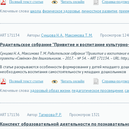
Полный текст статьи
Читать онлайн
Справка-подтве
Ключевые слова:
школа
,
физическое здоровье
,
личностное развитие
,
преем
ART 171134
Авторы:
Сунцова Н. А.
,
Максимова Т. М.
Просмотров:
124
Родительское собрание "Привитие и воспитание культурно
Сунцова Н. А., Максимова Т. М. Родительское собрание "Привитие и воспитание
проекты «Совёнок» для дошкольников. – 2017. – № 54. – ART 171134. – URL: http:/
В статье раскрываются особенности формирования у детей младшего дошк
необходимость воспитания самостоятельности у младших дошкольников
Полный текст статьи
Читать онлайн
Справка-подтве
Ключевые слова:
здоровый образ жизни
,
педагогическое просвещение
,
са
ART 171136
Автор:
Тагирова Р. Р.
Просмотров:
1321
Конспект образовательной деятельности по познавательн