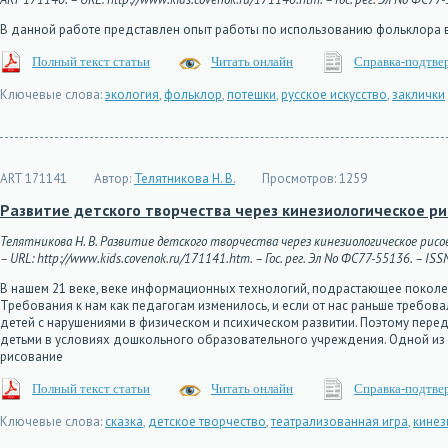
В данной работе представлен опыт работы по использованию фольклора в
Полный текст статьи
Читать онлайн
Справка-подтве
Ключевые слова:
экология
,
фольклор
,
потешки
,
русское искусство
,
заклички
ART 171141
Автор:
Телятникова Н. В.
Просмотров:
1259
Развитие детского творчества через кинезиологическое р
Телятникова Н. В. Развитие детского творчества через кинезиологическое рисо
– URL: http://www.kids.covenok.ru/171141.htm. – Гос. рег. Эл No ФС77-55136. – ISS
В нашем 21 веке, веке информационных технологий, подрастающее поколе
Требования к нам как педагогам изменилось, и если от нас раньше требова
детей с нарушениями в физическом и психическом развитии. Поэтому пере
детьми в условиях дошкольного образовательного учреждения. Одной из ф
рисование
Полный текст статьи
Читать онлайн
Справка-подтве
Ключевые слова:
сказка
,
детское творчество
,
театрализованная игра
,
кинез