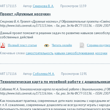
ART 171115
Автор:
Смирнова В. А.
Просмотров:
1159
Проект «Дружные носочки»
Смирнова В. А. Проект «Дружные носочки» // Образовательные проекты «Совёнок»
http://www.kids.covenok.ru/171115.htm. – Гос. рег. Эл No ФС77-55136. – ISSN: 230
Данный проект поможет в решении задач по развитию навыков самообслуж
собственных действий
Полный текст статьи
Читать онлайн
Справка-подтве
Ключевые слова:
самостоятельность
,
навыки самообслуживания
,
носочки
ART 171116
Автор:
Соболева М. А.
Просмотров:
1191
Технологическая карта по музейной работе с дошкольника
Соболева М. А. Технологическая карта по музейной работе с дошкольниками // О
http://www.kids.covenok.ru/171116.htm. – Гос. рег. Эл No ФС77-55136. – ISSN: 230
Как показывает практика, современные дети мало знакомы с народными иг
т. п. К сожалению, современные дошколята не всегда могут играть с народ
Актуальность проекта заключается в решении задач патриотического восп