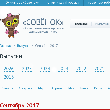
Олимпиада «Совёнок»
Олимпиада «Прорыв»
«Совёнок» (об
Главная
Выпуски
Главная
/
Выпуски
/
Сентябрь 2017
Выпуски
2026
2025
2024
2023
2022
2021
2013
Январь
Февраль
Март
Апрель
Май
Июнь
Июль
А
Сентябрь 2017