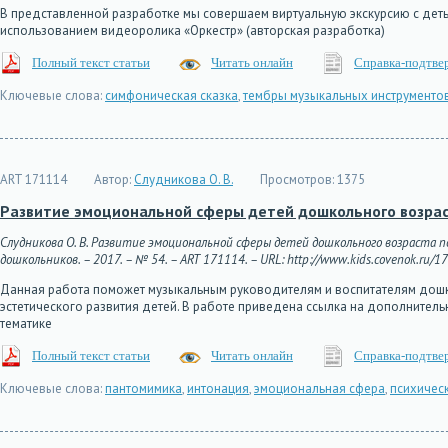
В представленной разработке мы совершаем виртуальную экскурсию с детьм
использованием видеоролика «Оркестр» (авторская разработка)
Полный текст статьи
Читать онлайн
Справка-подтве
Ключевые слова:
симфоническая сказка
,
тембры музыкальных инструменто
ART 171114
Автор:
Слудникова О. В.
Просмотров:
1375
Развитие эмоциональной сферы детей дошкольного возра
Слудникова О. В. Развитие эмоциональной сферы детей дошкольного возраста 
дошкольников. – 2017. – № 54. – ART 171114. – URL: http://www.kids.covenok.ru/17
Данная работа поможет музыкальным руководителям и воспитателям дош
эстетического развития детей. В работе приведена ссылка на дополнител
тематике
Полный текст статьи
Читать онлайн
Справка-подтве
Ключевые слова:
пантомимика
,
интонация
,
эмоциональная сфера
,
психичес