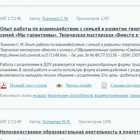
ART 171148
Автор:
Ткаченко С. М.
Просмотров:
1297
Опыт работы по взаимодействию с семьей в развитии твор
семей «Мы талантливы». Творческая мастерская «Вместе к 
Ткаченко С. М. Опыт работы по взаимодействию с семьей в развитии творческ
Творческая мастерская «Вместе к успеху» // Образовательные проекты «Совёнок»
http://www.kids.covenok.ru/171148.htm. – Гос. рег. Эл No ФС77-55136. – ISSN: 230
Работа с родителями в ДОУ реализуется через разнообразные формы: тра
знаниями. В своей работе я часто использую форму взаимодействия с родит
возможность наладить тесное общение с родителями. Его цель - добиться
Полный текст статьи
Читать онлайн
Справка-подтве
Ключевые слова:
музыка
,
творческие способности
,
взаимопонимание
,
талан
ART 171149
Автор:
Тоглакпан М. М.
Просмотров:
1091
Непосредственно-образовательная деятельность в подгото