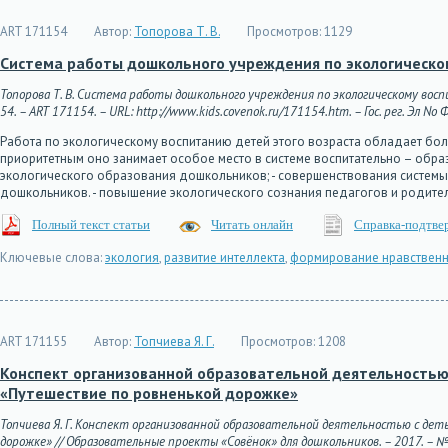
ART 171154
Автор:
Топорова Т. В.
Просмотров:
1129
Система работы дошкольного учреждения по экологическ
Топорова Т. В. Система работы дошкольного учреждения по экологическому вос
54. – ART 171154. – URL: http://www.kids.covenok.ru/171154.htm. – Гос. рег. Эл No
Работа по экологическому воспитанию детей этого возраста обладает бол
приоритетным оно занимает особое место в системе воспитательно – обра
экологического образования дошкольников; - совершенствования системы
дошкольников. - повышение экологического сознания педагогов и родите
Полный текст статьи
Читать онлайн
Справка-подтве
Ключевые слова:
экология
,
развитие интеллекта
,
формирование нравственн
ART 171155
Автор:
Топчиева Я. Г.
Просмотров:
1208
Конспект организованной образовательной деятельностью 
«Путешествие по ровненькой дорожке»
Топчиева Я. Г. Конспект организованной образовательной деятельностью с де
дорожке» // Образовательные проекты «Совёнок» для дошкольников. – 2017. – № 54