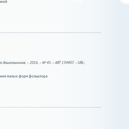
имой
 дошкольников. – 2016. – № 45. – ART 134907. – URL:
ания малых форм фольклора