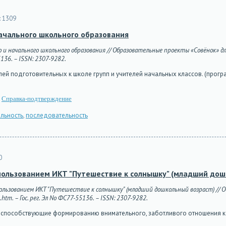
:
1309
ачального школьного образования
 начального школьного образования // Образовательные проекты «Совёнок» для 
5136. – ISSN: 2307-9282.
й подготовительных к школе групп и учителей начальных классов. (прогр
Справка-подтверждение
льность
,
последовательность
0
пользованием ИКТ "Путешествие к солнышку" (младший дош
ользованием ИКТ "Путешествие к солнышку" (младший дошкольный возраст) // О
htm. – Гос. рег. Эл No ФС77-55136. – ISSN: 2307-9282.
и, способствующие формированию внимательного, заботливого отношения