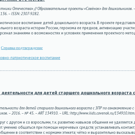
тники Отечества» // Образовательные проекты «Совёнок» для дошкольников. – 2
5136. – ISSN: 2307-9282.
иотическое воспитание детей дошкольного возраста. В проекте представл
льного возраста истории России, героизма ее предков, активизацию участ
рсенал знаниями о возможностях и условиях применения проектного метод
Справка-подтверждение
овно-патриотическое воспитание
 деятельности для детей старшего дошкольного возраста 
еятельности для детей старшего дошкольного возраста с ЗПР по ознакомлению
. – 2016. – № 45. – ART 134910. – URL: http://www.kids.covenok.ru/134910.htm. –
уг с другом и со взрослыми, т.к. развитию навыков общения не уделяется
чат: умению общаться при помощи неречевых средств; устанавливать контак
общении в соответствии с нормами этикета; чётко и выразительно высказыв