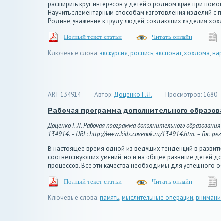
расширить круг интересов у детей о родном крае при пом
Научить элементарным способам изготовления изделий с 
Родине, уважение к труду людей, создающих изделия хо
Полный текст статьи
Читать онлайн
Ключевые слова:
экскурсия
,
роспись
,
экспонат
,
хохлома
,
на
ART 134914
Автор:
Доценко Г. Л.
Просмотров:
1680
Рабочая программа дополнительного образова
Доценко Г. Л. Рабочая программа дополнительного образования
134914. – URL: http://www.kids.covenok.ru/134914.htm. – Гос. ре
В настоящее время одной из ведущих тенденций в развит
соответствующих умений, но и на общее развитие детей д
процессов. Все эти качества необходимы для успешного о
Полный текст статьи
Читать онлайн
Ключевые слова:
память
,
мыслительные операции
,
внимани