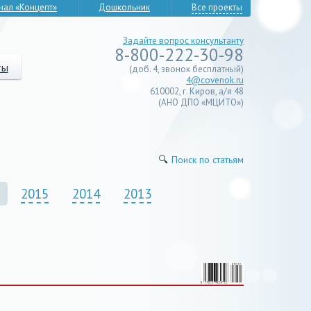
нал «Концепт»
Дошкольник
Все проекты
Задайте вопрос консультанту
8-800-222-30-98
ты
(доб. 4, звонок бесплатный)
4@covenok.ru
610002, г. Киров, а/я 48
(АНО ДПО «МЦИТО»)
🔍
Поиск по статьям
2015
2014
2013