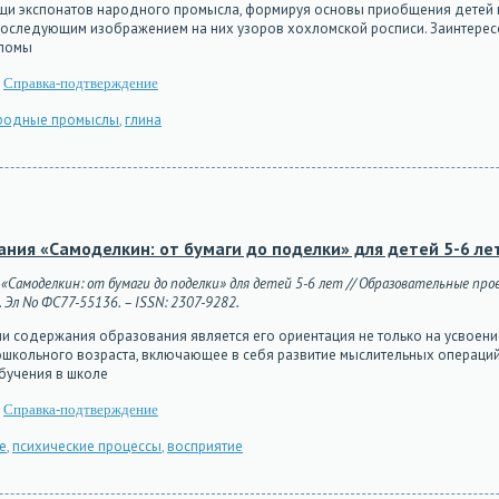
ощи экспонатов народного промысла, формируя основы приобщения детей к
последующим изображением на них узоров хохломской росписи. Заинтерес
хломы
Справка-подтверждение
родные промыслы
,
глина
ния «Самоделкин: от бумаги до поделки» для детей 5-6 ле
 «Самоделкин: от бумаги до поделки» для детей 5-6 лет // Образовательные прое
г. Эл No ФС77-55136. – ISSN: 2307-9282.
ии содержания образования является его ориентация не только на усвоен
ошкольного возраста, включающее в себя развитие мыслительных операций,
бучения в школе
Справка-подтверждение
е
,
психические процессы
,
восприятие