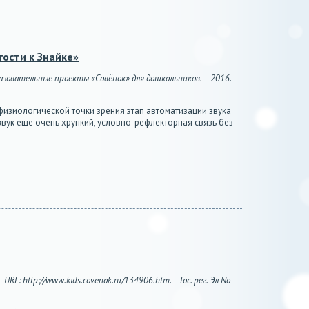
гости к Знайке»
бразовательные проекты «Совёнок» для дошкольников. – 2016. –
физиологической точки зрения этап автоматизации звука
вук еще очень хрупкий, условно-рефлекторная связь без
L: http://www.kids.covenok.ru/134906.htm. – Гос. рег. Эл No