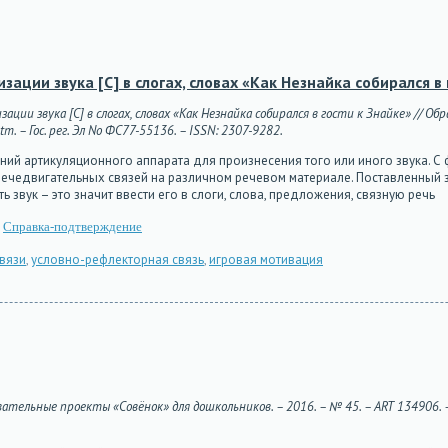
ации звука [С] в слогах, словах «Как Незнайка собирался в 
ции звука [С] в слогах, словах «Как Незнайка собирался в гости к Знайке» // О
m. – Гос. рег. Эл No ФС77-55136. – ISSN: 2307-9282.
ий артикуляционного аппарата для произнесения того или иного звука. С 
чедвигательных связей на различном речевом материале. Поставленный з
звук – это значит ввести его в слоги, слова, предложения, связную речь
Справка-подтверждение
вязи
,
условно-рефлекторная связь
,
игровая мотивация
ательные проекты «Совёнок» для дошкольников. – 2016. – № 45. – ART 134906. – UR