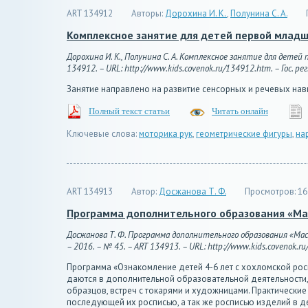
ART 134912
Авторы:
Дорохина И. К.
,
Полунина С. А.
Комплексное занятие для детей первой младше
Дорохина И. К., Полунина С. А. Комплексное занятие для дете
134912. – URL: http://www.kids.covenok.ru/134912.htm. – Гос. ре
Занятие направлено на развитие сенсорных и речевых на
Полный текст статьи
Читать онлайн
Ключевые слова:
моторика рук
,
геометрические фигуры
,
на
ART 134913
Автор:
Досжанова Т. Ф.
Просмотров:
16
Программа дополнительного образования «Маст
Досжанова Т. Ф. Программа дополнительного образования «Маст
– 2016. – № 45. – ART 134913. – URL: http://www.kids.covenok.ru
Программа «Ознакомление детей 4-6 лет с хохломской ро
даются в дополнительной образовательной деятельности, 
образцов, встреч с токарями и художницами. Практические
последующей их росписью, а так же росписью изделий в д