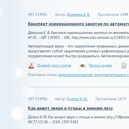
ART 134905
Автор:
Докукина Е. В.
Просмотров:
1448
Конспект коррекционного занятия по автоматиз
Докукина Е. В. Конспект коррекционного занятия по автоматиза
№ 45. – ART 134905. – URL: http://www.kids.covenok.ru/134905.ht
Автоматизация звука – это закрепление правильных движен
представляет собой закрепление условно-рефлекторных ре
подкрепления может быстро разрушиться. Автоматизировать 
Полный текст статьи
Читать онлайн
Ключевые слова:
звукопроизношение
,
речедвигательные с
ART 134906
Автор:
Долгих Н. Ю.
Просмотров:
1679
Как живут звери и птицы в зимнем лесу
Долгих Н. Ю. Как живут звери и птицы в зимнем лесу // Образов
ФС77-55136. – ISSN: 2307-9282.