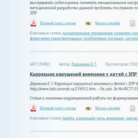
выслушивать собеседника; понимать эмоциональное настро
методической разработки данной проблемы послужило по
ЗПР
Полный текст статьи
Читать онлайн
Ключевые слова:
дидактические упражнения
,
развитие сл
форм имен существительных; проблемные ситуации
,
ситуат
ART 134911
Автор:
Доронина Е. Г.
Просмотров:
1502
Коррекция нарушений внимания у детей с ЗПР
Доронина Е. Г. Коррекция нарушений внимания у детей с ЗПР д
http://www.kids.covenok.ru/134911.htm. – Гос. рег. Эл No ФС77-5
Статья о значении коррекционной работы по формировани
Полный текст статьи
Читать онлайн
Ключевые слова:
память
,
коррекция
,
речь
,
внимание
,
окруж