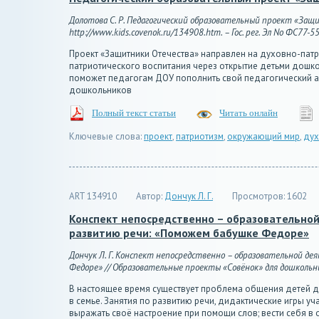
Долотова С. Р. Педагогический образовательный проект «Защи
http://www.kids.covenok.ru/134908.htm. – Гос. рег. Эл No ФС77-5
Проект «Защитники Отечества» направлен на духовно-патр
патриотического воспитания через открытие детьми дошко
поможет педагогам ДОУ пополнить свой педагогический а
дошкольников
Полный текст статьи
Читать онлайн
Ключевые слова:
проект
,
патриотизм
,
окружающий мир
,
дух
ART 134910
Автор:
Дончук Л. Г.
Просмотров:
1602
Конспект непосредственно – образовательной
развитию речи: «Поможем бабушке Федоре»
Дончук Л. Г. Конспект непосредственно – образовательной д
Федоре» // Образовательные проекты «Совёнок» для дошкольников
В настоящее время существует проблема общения детей др
в семье. Занятия по развитию речи, дидактические игры у
выражать своё настроение при помощи слов; вести себя в 