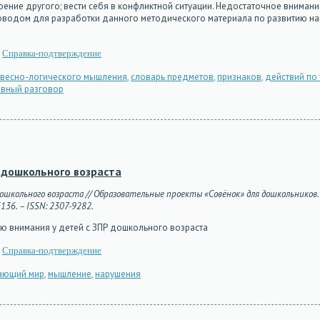
ение другого; вести себя в конфликтной ситуации. Недостаточное внимани
водом для разработки данного методического материала по развитию нав
Справка-подтверждение
овесно-логического мышления
,
словарь предметов
,
признаков
,
действий по
ивный разговор
 дошкольного возраста
ошкольного возраста // Образовательные проекты «Совёнок» для дошкольников. –
5136. – ISSN: 2307-9282.
ю внимания у детей с ЗПР дошкольного возраста
Справка-подтверждение
ающий мир
,
мышление
,
нарушения