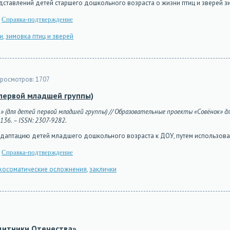
ставлений детей старшего дошкольного возраста о жизни птиц и зверей з
Справка-подтверждение
и
,
зимовка птиц и зверей
росмотров:
1707
первой младшей группы)
…» (для детей первой младшей группы) // Образовательные проекты «Совёнок» для
5136. – ISSN: 2307-9282.
адаптацию детей младшего дошкольного возраста к ДОУ, путем использов
Справка-подтверждение
ихосоматические осложнения
,
заклички
щитники Отечества»