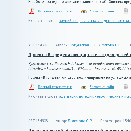
В работе приведено описание занятия по обобщению пред
Полный текст статьи
Читать онлайн
Ключевые слова:
зимний лес
,
причинно-следственные связ
ART 134907
Авторы:
Чугуевская Т. С.
,
Долгова Е. Б.
П
Проект «В тридевятом царстве…» (для детей 
Чугуевская Т. С., Долгова Е. Б. Проект «В тридевятом царстве
http://www.kids.covenok.ru/134907.htm. – Гос. рег. Эл No ФС77-5
Проект «В тридевятом царстве…» направлен на успешную 
Полный текст статьи
Читать онлайн
Ключевые слова:
адаптация
,
потешки
,
невротические и пс
ART 134908
Автор:
Долотова С. Р.
Просмотров:
1540
Педагогический образовательный проект «За