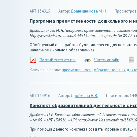
ART 134915
Автор:
Дранишникова М. Н.
Просмотров
Программа преемственности дошкольного и н
Дранишникова М. Н. Программа преемственности дошкольного и
http://www.kids.covenok.ru/134915.htm. – Гос. рег. Эл No ФС77-5
Обобщенный опыт работы будет интересен для воспитателе
начальное школьное образование)
Полный текст статьи
Читать онлайн
Ключевые слова:
преемственность
,
образовательная деяте
ART 134916
Автор:
Дробжева Н. В.
Просмотров:
144
Конспект образовательной деятельности с ис
Дробжева Н. В. Конспект образовательной деятельности с исп
– № 45. – ART 134916. – URL: http://www.kids.covenok.ru/134916.
При помощи данного конспекта создать игровые ситуаци