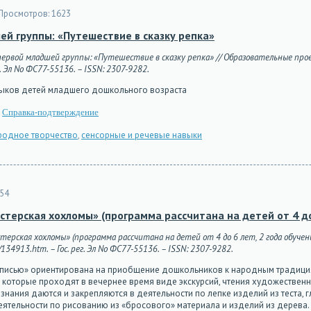
Просмотров:
1623
й группы: «Путешествие в сказку репка»
й первой младшей группы: «Путешествие в сказку репка» // Образовательные прое
г. Эл No ФС77-55136. – ISSN: 2307-9282.
выков детей младшего дошкольного возраста
Справка-подтверждение
родное творчество
,
сенсорные и речевые навыки
54
ерская хохломы» (программа рассчитана на детей от 4 до 
ерская хохломы» (программа рассчитана на детей от 4 до 6 лет, 2 года обучен
/134913.htm. – Гос. рег. Эл No ФС77-55136. – ISSN: 2307-9282.
списью» ориентирована на приобщение дошкольников к народным традиция
которые проходят в вечернее время виде экскурсий, чтения художественн
 знания даются и закрепляются в деятельности по лепке изделий из теста, 
еятельности по рисованию из «бросового» материала и изделий из дерева. 