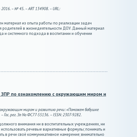
016. – № 45. – ART 134908. – URL:
ен материал из опыта работы по реализации задач
ия родителей в жизнедеятельности ДОУ. Данный материал
а и системного подхода в воспитании и обучении
с ЗПР по ознакомлению с окружающим миром и
 с окружающим миром и развитию речи: «Поможем бабушке
 Гос. рег. Эл No ФС77-55136. – ISSN: 2307-9282.
 должного внимания ни в воспитательных учреждениях, ни
т; использовать речевые вариативные формулы; понимать и
ать в речи своё коммуникативное намерение; внимательно