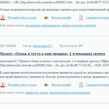
600061. – URL: http://www.kids.covenok.ru/600061.htm. – Гос. рег. Эл No ФС77-551
Статья посвящена вопросам организации занятия для подготовительной г
Полный текст статьи
Читать онлайн
Справка-подтве
Ключевые слова:
проектная деятельность
,
лепка
,
конспект занятий
ART 600062
Автор:
Архипова И. Г.
Просмотров:
992
Проект «Осень в гости к нам пришла» 1-я младшая группа
Архипова И. Г. Проект «Осень в гости к нам пришла» 1-я младшая группа // Обр
http://www.kids.covenok.ru/600062.htm. – Гос. рег. Эл No ФС77-55136. – ISSN: 230
В наше время экологическое воспитание является одной из актуальных про
как нравственность, гуманность. Все мы хотим воспитать в детях уважение к
Полный текст статьи
Читать онлайн
Справка-подтве
Ключевые слова:
природа
,
осень
,
экологическое образование