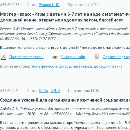
ART 600063
Автор:
Репнер И. Ю.
Просмотров:
1074
Мастер - класс «Игры с детьми 6-7 лет на воде с математи
домашней ванне, открытых водоемах летом, бассейнах»
Репнер И. Ю. Мастер - класс «Игры с детьми 6-7 лет на воде с математической 
водоемах летом, бассейнах» // Образовательные проекты «Совёнок» для дошкольнико
No ФС77-55136. – ISSN: 2307-9282.
В данном конспекте описаны игры с детьми 6-7 лет на воде с математичес
Полный текст статьи
Читать онлайн
Справка-подтве
Ключевые слова:
геометрические фигуры
,
математика
,
домашняя ванна
ART 600064
Автор:
Лобода Л. Н.
Просмотров:
1106
Создание условий для организации позитивной социализа
Лобода Л. Н. Создание условий для организации позитивной социализации дете
дошкольников. – 2020. – № 86. – ART 600064. – URL: http://www.kids.covenok.ru/60
В статье рассматривается актуальность проблемы социализации детей в Д
условиях дошкольного образовательного учреждения. Построение образо