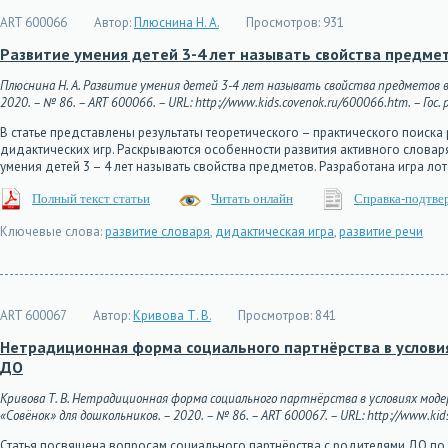
ART 600066
Автор:
Плюснина Н. А.
Просмотров:
931
Развитие умения детей 3-4 лет называть свойства предмет
Плюснина Н. А. Развитие умения детей 3-4 лет называть свойства предметов в
2020. – № 86. – ART 600066. – URL: http://www.kids.covenok.ru/600066.htm. – Гос.
В статье представлены результаты теоретического – практического поиска
дидактических игр. Раскрываются особенности развития активного словаря
умения детей 3 – 4 лет называть свойства предметов. Разработана игра л
Полный текст статьи
Читать онлайн
Справка-подтве
Ключевые слова:
развитие словаря
,
дидактическая игра
,
развитие речи
ART 600067
Автор:
Кривова Т. В.
Просмотров:
841
Нетрадиционная форма социального партнёрства в условия
ДО
Кривова Т. В. Нетрадиционная форма социального партнёрства в условиях мод
«Совёнок» для дошкольников. – 2020. – № 86. – ART 600067. – URL: http://www.kids
Статья посвящена вопросам социального партнёрства с родителями ДО по