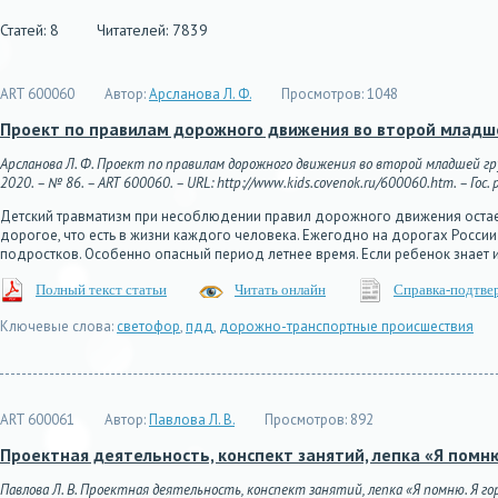
Статей: 8
Читателей: 7839
ART 600060
Автор:
Арсланова Л. Ф.
Просмотров:
1048
Проект по правилам дорожного движения во второй младш
Арсланова Л. Ф. Проект по правилам дорожного движения во второй младшей гр
2020. – № 86. – ART 600060. – URL: http://www.kids.covenok.ru/600060.htm. – Гос.
Детский травматизм при несоблюдении правил дорожного движения остает
дорогое, что есть в жизни каждого человека. Ежегодно на дорогах Росси
подростков. Особенно опасный период летнее время. Если ребенок знает
Полный текст статьи
Читать онлайн
Справка-подтве
Ключевые слова:
светофор
,
пдд
,
дорожно-транспортные происшествия
ART 600061
Автор:
Павлова Л. В.
Просмотров:
892
Проектная деятельность, конспект занятий, лепка «Я помню
Павлова Л. В. Проектная деятельность, конспект занятий, лепка «Я помню. Я го