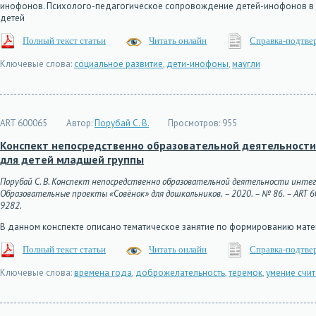
инофонов. Психолого-педагогическое сопровождение детей-инофонов в п
детей
Полный текст статьи
Читать онлайн
Справка-подтве
Ключевые слова:
социальное развитие
,
дети-инофоны
,
маугли
ART 600065
Автор:
Порубай С. В.
Просмотров:
955
Конспект непосредственно образовательной деятельности 
для детей младшей группы
Порубай С. В. Конспект непосредственно образовательной деятельности интег
Образовательные проекты «Совёнок» для дошкольников. – 2020. – № 86. – ART 6000
9282.
В данном конспекте описано тематическое занятие по формированию мате
Полный текст статьи
Читать онлайн
Справка-подтве
Ключевые слова:
времена года
,
доброжелательность
,
теремок
,
умение счит