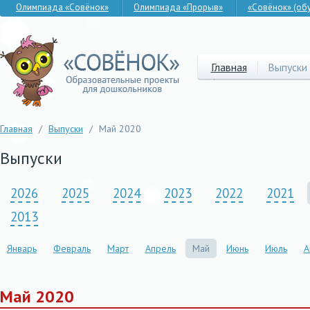
Олимпиада «Совёнок»
Олимпиада «Прорыв»
«Совёнок» (об
Главная
Выпуски
Главная
/
Выпуски
/
Май 2020
Выпуски
2026
2025
2024
2023
2022
2021
2013
Январь
Февраль
Март
Апрель
Май
Июнь
Июль
А
Май 2020