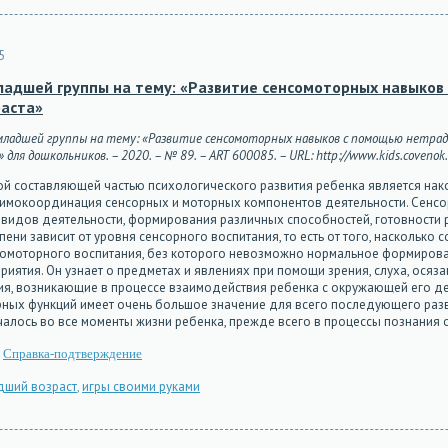
5
младшей группы на тему: «Развитие сенсомоторных навыко
раста»
 младшей группы на тему: «Развитие сенсомоторных навыков с помощью нетра
я дошкольников. – 2020. – № 89. – ART 600085. – URL: http://www.kids.covenok.r
ой составляющей частью психологического развития ребенка является нак
 взаимокоординация сенсорных и моторных компонентов деятельности. Сенсо
видов деятельности, формирования различных способностей, готовности р
пени зависит от уровня сенсорного воспитания, то есть от того, насколько
номоторного воспитания, без которого невозможно нормальное формирова
иятия. Он узнает о предметах и явлениях при помощи зрения, слуха, осяза
ия, возникающие в процессе взаимодействия ребенка с окружающей его де
рных функций имеет очень большое значение для всего последующего разв
алось во все моменты жизни ребенка, прежде всего в процессы познания о
Справка-подтверждение
дший возраст
,
игры своими руками