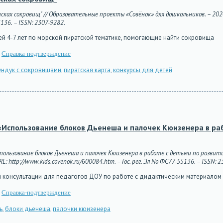
сках сокровищ" // Образовательные проекты «Совёнок» для дошкольников. – 2020
5136. – ISSN: 2307-9282.
ей 4-7 лет по морской пиратской тематике, помогающие найти сокровища
Справка-подтверждение
ундук с сокровищами
,
пиратская карта
,
конкурсы для детей
Использование блоков Дьенеша и палочек Кюизенера в ра
спользование блоков Дьенеша и палочек Кюизенера в работе с детьми по разви
L: http://www.kids.covenok.ru/600084.htm. – Гос. рег. Эл No ФС77-55136. – ISSN: 
 консультации для педагогов ДОУ по работе с дидактическим материалом
Справка-подтверждение
ь
,
блоки дьенеша
,
палочки кюизенера