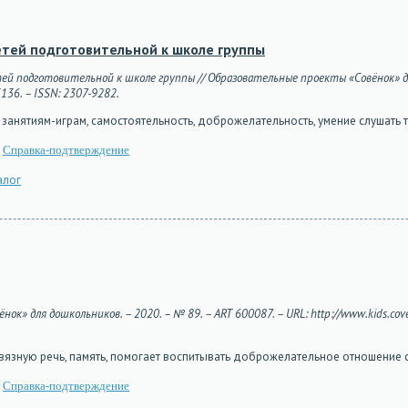
детей подготовительной к школе группы
етей подготовительной к школе группы // Образовательные проекты «Совёнок» дл
5136. – ISSN: 2307-9282.
 занятиям-играм, самостоятельность, доброжелательность, умение слушать т
Справка-подтверждение
алог
нок» для дошкольников. – 2020. – № 89. – ART 600087. – URL: http://www.kids.cove
вязную речь, память, помогает воспитывать доброжелательное отношение 
Справка-подтверждение