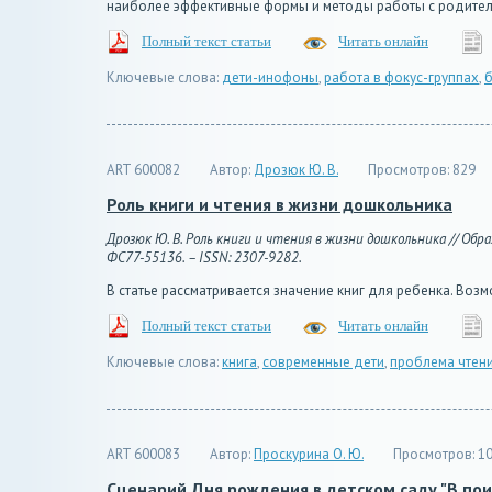
наиболее эффективные формы и методы работы с родите
Полный текст статьи
Читать онлайн
Ключевые слова:
дети-инофоны
,
работа в фокус-группах
,
ART 600082
Автор:
Дрозюк Ю. В.
Просмотров:
829
Роль книги и чтения в жизни дошкольника
Дрозюк Ю. В. Роль книги и чтения в жизни дошкольника // Образ
ФС77-55136. – ISSN: 2307-9282.
В статье рассматривается значение книг для ребенка. Во
Полный текст статьи
Читать онлайн
Ключевые слова:
книга
,
современные дети
,
проблема чтен
ART 600083
Автор:
Проскурина О. Ю.
Просмотров:
10
Сценарий Дня рождения в детском саду "В пои