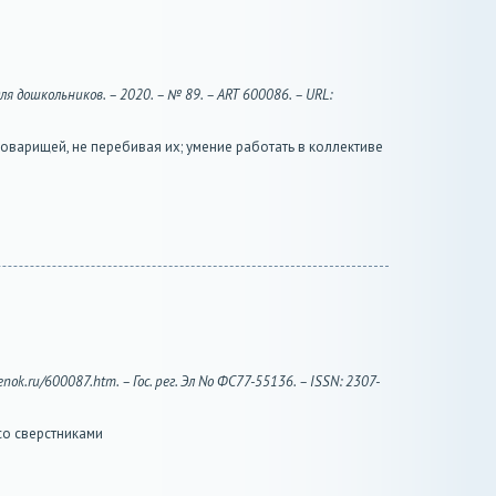
я дошкольников. – 2020. – № 89. – ART 600086. – URL:
оварищей, не перебивая их; умение работать в коллективе
nok.ru/600087.htm. – Гос. рег. Эл No ФС77-55136. – ISSN: 2307-
со сверстниками