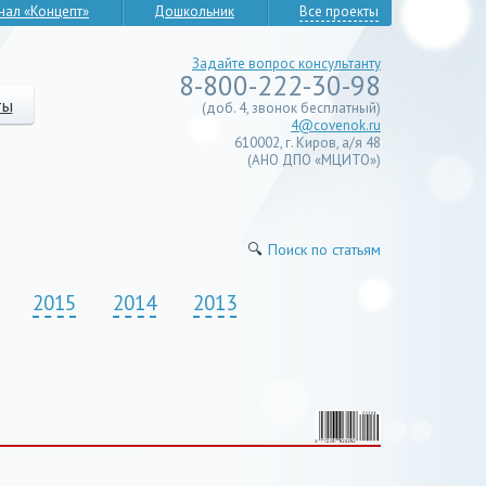
нал «Концепт»
Дошкольник
Все проекты
Задайте вопрос консультанту
8-800-222-30-98
ты
(доб. 4, звонок бесплатный)
4@covenok.ru
610002, г. Киров, а/я 48
(АНО ДПО «МЦИТО»)
🔍
Поиск по статьям
2015
2014
2013