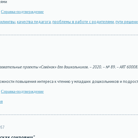
лями
Справка-подтверждение
билингвы
,
качества педагога
,
проблемы в работе с родителями
,
пути решен
овательные проекты «Совёнок» для дошкольников. – 2020. – № 89. – ART 600082. – 
зможности повышения интереса к чтению у младших дошкольников и подрос
Справка-подтверждение
ия
57
сках сокровищ"