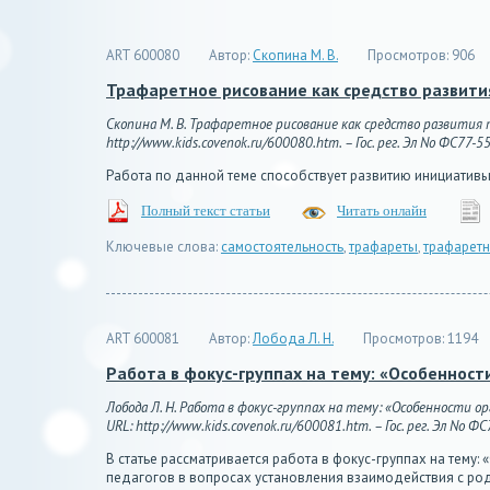
ART 600080
Автор:
Скопина М. В.
Просмотров:
906
Трафаретное рисование как средство развити
Скопина М. В. Трафаретное рисование как средство развития т
http://www.kids.covenok.ru/600080.htm. – Гос. рег. Эл No ФС77-5
Работа по данной теме способствует развитию инициативы
Полный текст статьи
Читать онлайн
Ключевые слова:
самостоятельность
,
трафареты
,
трафаретн
ART 600081
Автор:
Лобода Л. Н.
Просмотров:
1194
Работа в фокус-группах на тему: «Особеннос
Лобода Л. Н. Работа в фокус-группах на тему: «Особенности о
URL: http://www.kids.covenok.ru/600081.htm. – Гос. рег. Эл No Ф
В статье рассматривается работа в фокус-группах на тем
педагогов в вопросах установления взаимодействия с ро