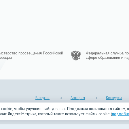
истерство просвещения Российской
Федеральная служба по
ерации
сфере образования и на
Выпуски
Авторам
Конкурсы
ookie, чтобы улучшить сайт для вас. Продолжая пользоваться сайтом, 
вис Яндекс.Метрика, который также использует файлы cookie (
подробн
reative Commons С указанием авторства 4.0 Всемирная
.
ботки и защиты персональных данных