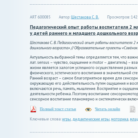
ART 600085
Автор:
Шестакова С. В.
Просмотров:
142
Педагогический опыт работы воспитателя 2 
у детей раннего и младшего дошкольного воз
Шестакова С. В. Педагогический опыт работы воспитателя 2
дошкольного возраста» // Образовательные проекты «Совёнок» дл
Актуальность выбранной темы определяется тем, что важн
лат. sensus – чувство, ощущение и motor – двигатель) –
жизни является залогом успешного осуществления разных 
физического, эстетического воспитания в значительной сте
Ранний возраст – самое благоприятное время для сенсор
окружающую его действительность путем ощущения и воспр
включаются речь, память, мышление. Восприятие и ощущен
деятельности ребенка. Поэтому воспитание сенсорномото
сенсорное воспитание планомерно и систематически включ
Полный текст статьи
Читать онлайн
Ключевые слова:
игры
,
дидактические игры
,
моторика
,
мла