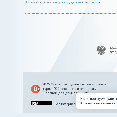
Ключевые слова:
выпускной
,
детский сад
,
школа
Мин
Фед
2026, Учебно-методический электронный
журнал "Образовательные проекты
"Совёнок" для дошкольников"
Мы используем файлы c
К сайту подключен сер
Все материалы доступны по
лицензии C
Политика использования файлов cookie
Политика обра