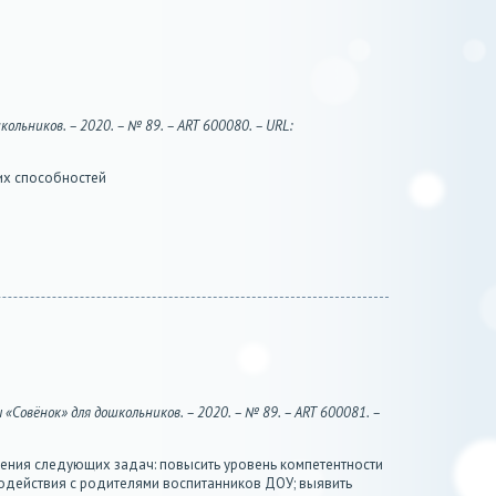
льников. – 2020. – № 89. – ART 600080. – URL:
их способностей
Совёнок» для дошкольников. – 2020. – № 89. – ART 600081. –
шения следующих задач: повысить уровень компетентности
одействия с родителями воспитанников ДОУ; выявить