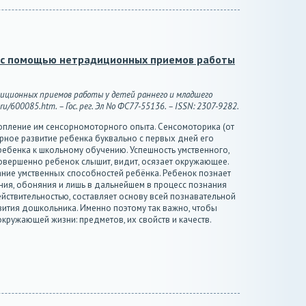
в с помощью нетрадиционных приемов работы
диционных приемов работы у детей раннего и младшего
u/600085.htm. – Гос. рег. Эл No ФС77-55136. – ISSN: 2307-9282.
опление им сенсорномоторного опыта. Сенсомоторика (от
рное развитие ребенка буквально с первых дней его
ебенка к школьному обучению. Успешность умственного,
 совершенно ребенок слышит, видит, осязает окружающее.
ние умственных способностей ребёнка. Ребенок познает
ния, обоняния и лишь в дальнейшем в процесс познания
йствительностью, составляет основу всей познавательной
ития дошкольника. Именно поэтому так важно, чтобы
кружающей жизни: предметов, их свойств и качеств.