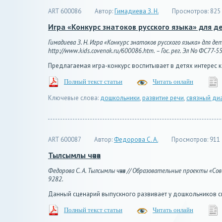
ART 600086
Автор:
Гимадиева З. Н.
Просмотров:
825
Игра «Конкурс знатоков русского языка» для 
Гимадиева З. Н. Игра «Конкурс знатоков русского языка» для д
http://www.kids.covenok.ru/600086.htm. – Гос. рег. Эл No ФС77-5
Предлагаемая игра-конкурс воспитывает в детях интерес к
Полный текст статьи
Читать онлайн
Ключевые слова:
дошкольники
,
развитие речи
,
связный ди
ART 600087
Автор:
Федорова С. А.
Просмотров:
911
Тылсымлы чәчәк
Федорова С. А. Тылсымлы чәчәк // Образовательные проекты «Совё
9282.
Данный сценарий выпускного развивает у дошкольников с
Полный текст статьи
Читать онлайн