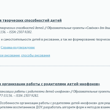
я творческих способностей детей
ворческих способностей детей // Образовательные проекты «Совёнок» для дошко
5136. – ISSN: 2307-9282.
 и самостоятельности детей в рисовании, а так же формированию творческ
Справка-подтверждение
ое рисование
,
способы рисования
ти организации работы с родителями детей-инофонов»
рганизации работы с родителями детей-инофонов» // Образовательные проекты «
С77-55136. – ISSN: 2307-9282.
у: «Особенности организации работы с родителями детей-инофонов» для ре
дителями воспитанников ДОУ; разработать алгоритм форм и методов взаим