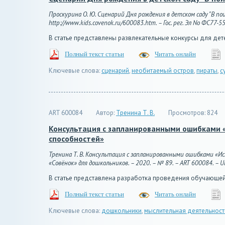
Проскурина О. Ю. Сценарий Дня рождения в детском саду "В пои
http://www.kids.covenok.ru/600083.htm. – Гос. рег. Эл No ФС77-5
В статье представлены развлекательные конкурсы для дет
Полный текст статьи
Читать онлайн
Ключевые слова:
сценарий
,
необитаемый остров
,
пираты
,
с
ART 600084
Автор:
Тренина Т. В.
Просмотров:
824
Консультация с запланированными ошибками «
способностей»
Тренина Т. В. Консультация с запланированными ошибками «И
«Совёнок» для дошкольников. – 2020. – № 89. – ART 600084. – UR
В статье представлена разработка проведения обучающей
Полный текст статьи
Читать онлайн
Ключевые слова:
дошкольники
,
мыслительная деятельност