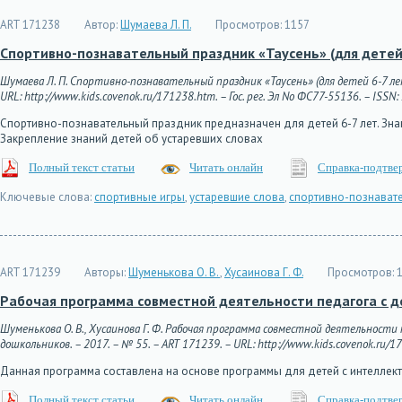
ART 171238
Автор:
Шумаева Л. П.
Просмотров:
1157
Спортивно-познавательный праздник «Таусень» (для детей 
Шумаева Л. П. Спортивно-познавательный праздник «Таусень» (для детей 6-7 лет
URL: http://www.kids.covenok.ru/171238.htm. – Гос. рег. Эл No ФС77-55136. – ISSN
Спортивно-познавательный праздник предназначен для детей 6-7 лет. Знак
Закрепление знаний детей об устаревших словах
Полный текст статьи
Читать онлайн
Справка-подтве
Ключевые слова:
спортивные игры
,
устаревшие слова
,
спортивно-познават
ART 171239
Авторы:
Шуменькова О. В.
,
Хусаинова Г. Ф.
Просмотров:
1
Рабочая программа совместной деятельности педагога с д
Шуменькова О. В., Хусаинова Г. Ф. Рабочая программа совместной деятельности
дошкольников. – 2017. – № 55. – ART 171239. – URL: http://www.kids.covenok.ru/17
Данная программа составлена на основе программы для детей с интеллек
Полный текст статьи
Читать онлайн
Справка-подтве