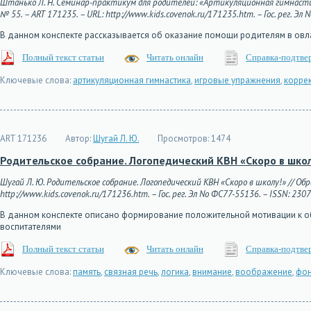
Штанько Л. Н. Семинар-практикум для родителей: «Артикуляционная гимнастик
№ 55. – ART 171235. – URL: http://www.kids.covenok.ru/171235.htm. – Гос. рег. Эл
В данном конспекте рассказывается об оказание помощи родителям в ов
Полный текст статьи
Читать онлайн
Справка-подтве
Ключевые слова:
артикуляционная гимнастика
,
игровые упражнения
,
корре
ART 171236
Автор:
Шугай Л. Ю.
Просмотров:
1474
Родительское собрание. Логопедический КВН «Скоро в школ
Шугай Л. Ю. Родительское собрание. Логопедический КВН «Скоро в школу!» // Об
http://www.kids.covenok.ru/171236.htm. – Гос. рег. Эл No ФС77-55136. – ISSN: 230
В данном конспекте описано формирование положительной мотивации к о
воспитателями
Полный текст статьи
Читать онлайн
Справка-подтве
Ключевые слова:
память
,
связная речь
,
логика
,
внимание
,
воображение
,
фон