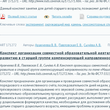
– ART 171271. – URL: http://www.kids.covenok.ru/171271.htm. – Гос. рег. Эл No ФС
Данный конспект занятия для детей старшего возраста, познакомит детей 
Полный текст статьи
Читать онлайн
Справка-подтве
Ключевые слова:
эксперимент
,
окружающий мир
,
камень
,
сенсомоторные сп
ART 171272
Авторы:
Аракчеева В. В.
,
Павловская Е. В.
,
Сычёва А. В.
П
Конспект организации совместной образовательной деятел
развитию в старшей группе компенсирующей направленно
Аракчеева В. В., Павловская Е. В., Сычёва А. В. Конспект организации совмест
развитию в старшей группе компенсирующей направленности по теме «Маша и М
171272. – URL: http://www.kids.covenok.ru/171272.htm. – Гос. рег. Эл No ФС77-551
Конспект предназначен для организации и проведения совместной образо
порядкового и количественного счёта, последовательности дней недели,
трёхзвукового слова, выкладыванию его звуковой схемы, развитию коммун
воспитательно-образовательному процессу, который способствует более г
Вживаясь в сказочную ситуацию, дети думают, рассуждают, выполняют умст
у дошкольников формируются качества, необходимые для достижения общ
детьми старшего дошкольного возраста, имеющими проблемы в усвоении у