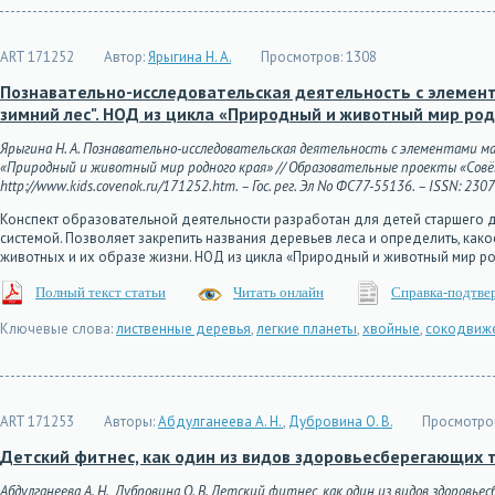
ART 171252
Автор:
Ярыгина Н. А.
Просмотров:
1308
Познавательно-исследовательская деятельность с элемент
зимний лес". НОД из цикла «Природный и животный мир род
Ярыгина Н. А. Познавательно-исследовательская деятельность с элементами ма
«Природный и животный мир родного края» // Образовательные проекты «Совёнок
http://www.kids.covenok.ru/171252.htm. – Гос. рег. Эл No ФС77-55136. – ISSN: 230
Конспект образовательной деятельности разработан для детей старшего до
системой. Позволяет закрепить названия деревьев леса и определить, како
животных и их образе жизни. НОД из цикла «Природный и животный мир р
Полный текст статьи
Читать онлайн
Справка-подтве
Ключевые слова:
лиственные деревья
,
легкие планеты
,
хвойные
,
сокодвиж
ART 171253
Авторы:
Абдулганеева А. Н.
,
Дубровина О. В.
Просмотро
Детский фитнес, как один из видов здоровьесберегающих 
Абдулганеева А. Н., Дубровина О. В. Детский фитнес, как один из видов здоров