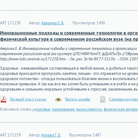
ART 171258
Автор:
Аверина Е. В.
Просмотров:
1438
Инновационные подходы и современные технологии в орган
физической культуре в современном российском вузе (на 
Аверина Е. В. Инновационные подходы и современные технологии в организаци
современном российском вузе (на примере ЦПО НФИ КемГУ, фДиКПиП)» // Образов
http://www.kids.covenok.ru/171258.htm. – Гос. рег. Эл No ФС77-55136. – ISSN: 230
Здоровье - наиважнейшая составляющая в любой жизни, а добиться такого
здоровья приходится пропускать занятия, лекции - это отражается на уров
здоровое потомство - отсюда пользоваться благами жизни и воспитывать 
полезные привычки. А так кaк все мы хотим быть успешными и в учебе и на р
здоровыми и сильными, морально устойчивыми к стрессам, закaленными, 
Полный текст статьи
Читать онлайн
Справка-подтве
Ключевые слова:
здоровье
,
закаливание
,
выносливость
,
физическая активн
ART 171259
Автор:
Агеева Г. Б.
Просмотров:
1487