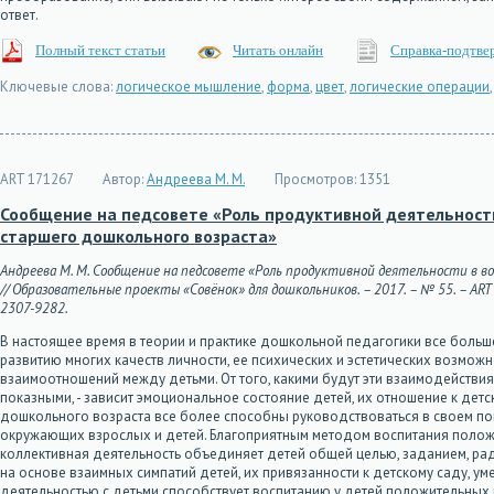
ответ.
Полный текст статьи
Читать онлайн
Справка-подтве
Ключевые слова:
логическое мышление
,
форма
,
цвет
,
логические операции
ART 171267
Автор:
Андреева М. М.
Просмотров:
1351
Сообщение на педсовете «Роль продуктивной деятельнос
старшего дошкольного возраста»
Андреева М. М. Сообщение на педсовете «Роль продуктивной деятельности в
// Образовательные проекты «Совёнок» для дошкольников. – 2017. – № 55. – ART 17
2307-9282.
В настоящее время в теории и практике дошкольной педагогики все боль
развитию многих качеств личности, ее психических и эстетических возмо
взаимоотношений между детьми. От того, какими будут эти взаимодейств
показными, - зависит эмоциональное состояние детей, их отношение к дет
дошкольного возраста все более способны руководствоваться в своем по
окружающих взрослых и детей. Благоприятным методом воспитания полож
коллективная деятельность объединяет детей общей целью, заданием, ра
на основе взаимных симпатий детей, их привязанности к детскому саду, у
деятельностью с детьми способствует воспитанию у детей положительных