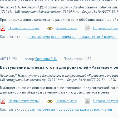
Яничкина Е. Н. Конспект НОД по развитию речи «Загадки осени» в подготовител
171249. – URL: http://www.kids.covenok.ru/171249.htm. – Гос. рег. Эл No ФС77-551
При помощи данного конспекта по развитию речи обобщить знания детей 
Полный текст статьи
Читать онлайн
Справка-подтве
Ключевые слова:
развитие речи
,
осень
,
внимание
,
познавательный интерес
,
ART 171251
Автор:
Яруллина Л. Н.
Просмотров:
1182
Выступление для педагогов и для родителей «Развиваем ре
Яруллина Л. Н. Выступление для педагогов и для родителей «Развиваем речь игр
URL: http://www.kids.covenok.ru/171251.htm. – Гос. рег. Эл No ФС77-55136. – ISSN
В данном конспекте описано повышение психолого - педагогической культ
деятельности по общему и речевому развитию дошкольников в семье
Полный текст статьи
Читать онлайн
Справка-подтве
Ключевые слова:
развитие речи
,
личность ребёнка
,
культура воспитания