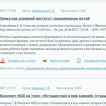
ART 171269
Автор:
Анфилатова Е. В.
Просмотров:
1256
Семья как основной институт социализации детей
Анфилатова Е. В. Семья как основной институт социализации детей // Образова
http://www.kids.covenok.ru/171269.htm. – Гос. рег. Эл No ФС77-55136. – ISSN: 230
Истоки социализации личности формируются в детском возрасте во время а
особенные функции, они не могут быть подменены друг другом и должны 
взаимоотношения с семьей, дошкольное образовательное учреждение соз
семья ребенка будет принимать непосредственное участие в воспитании и
социально и как личность
Полный текст статьи
Читать онлайн
Справка-подтве
Ключевые слова:
социализация
,
личность
,
взаимоотношения
,
моральная от
ART 171271
Автор:
Апарина Т. В.
Просмотров:
1585
Конспект НОД на тему: «Путешествие в мир камней» (стар
Апарина Т. В. Конспект НОД на тему: «Путешествие в мир камней» (старший до