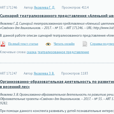
ART 171246
Автор:
Яковлева Г. Д.
Просмотров:
4114
Сценарий театрализованного представления «Аленький цве
Яковлева Г. Д. Сценарий театрализованного представления «Аленький цветочек
«Совёнок» для дошкольников. – 2017. – № 55. – ART 171246. – URL: http://www.kids
В данной работе описан сценарий театрализованного представления «Але
Полный текст статьи
Читать онлайн
Справка-подтве
Ключевые слова:
сказка
,
театрализованное представление
ART 171247
Автор:
Яковлева З. В.
Просмотров:
1183
Организованно-образовательная деятельность по развитию
в весенний лес»
Яковлева З. В. Организованно-образовательная деятельность по развитию речи.
Образовательные проекты «Совёнок» для дошкольников. – 2017. – № 55. – ART 1712
9282.
При помощи данного конспекта развивать у детей познавательные интере