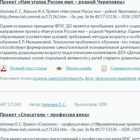
Проект «Нам уголок России мил – родной Череповец»
Алипова Е. С., Кашина И. А. Проект «Нам уголок России мил – родной Череповец»
http://www.kids.covenok.ru/171262.htm. – Гос. рег. Эл No ФС77-55136. – ISSN: 230
Одним из важных принципов ФГОС ДО является приобщение детей к социок
направление проекта «Нам уголок России мил – родной Череповец». Одни
образования (соответствие условий, требований, методов возрасту и особе
обучения Е.Л. Мельниковой. Технология проблемного обучения - это спец
способствуют формированию самостоятельной познавательной деятельнос
старшему дошкольному возрасту педагогическим коллективом ДОУ «Детск
первоначальных основ социальной активности у детей старшего дошкольн
Полный текст статьи
Читать онлайн
Справка-подтве
Ключевые слова:
родина
,
самостоятельность
,
фгос
,
творческое мышление
,
ART 171263
Автор:
Алпеева О. С.
Просмотров:
2093
Проект «Спасатели – профессия века»
Алпеева О. С. Проект «Спасатели – профессия века» // Образовательные проекты
http://www.kids.covenok.ru/171263.htm. – Гос. рег. Эл No ФС77-55136. – ISSN: 230
Дети имеют недостаточно представлений о профессии спасателя МЧС, котор