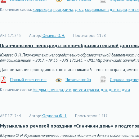
Ключевые слова:
коррекция
,
программа
,
фгос
,
социальная адаптация
,
интел
ART 171243
Автор:
Юмаева О. Н.
Просмотров:
1128
План-конспект непосредственно-образовательной деятел
Юмаева О. Н. План-конспект непосредственно-образовательной деятельности
для дошкольников. – 2017. – № 55. – ART 171243. – URL: http://www.kids.covenok.r
Данное занятие проводилось с воспитанниками 5-летнего возраста, име
Полный текст статьи
Читать онлайн
Справка-подтве
Ключевые слова:
фигуры
,
цвета радуги
,
петух и краски
,
дождь и радуга
ART 171244
Автор:
Юсупова Ф. Н.
Просмотров:
1417
Музыкально-речевой праздник «Синичкин день» в подготов
Юсупова Ф. Н. Музыкально-речевой праздник «Синичкин день» в подготовительн