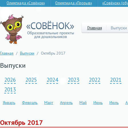
Олимпиада «Совёнок»
Олимпиада «Прорыв»
«Совёнок» (об
Главная
Выпуски
Главная
/
Выпуски
/
Октябрь 2017
Выпуски
2026
2025
2024
2023
2022
2021
2013
Январь
Февраль
Март
Апрель
Май
Июнь
Июль
А
Октябрь 2017