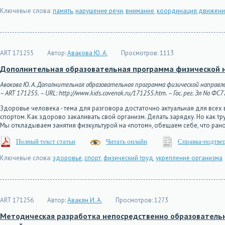
Ключевые слова:
память
,
нарушение речи
,
внимание
,
координация движени
ART 171255
Автор:
Авакова Ю. А.
Просмотров:
1113
Дополнительная образовательная программа физической н
Авакова Ю. А. Дополнительная образовательная программа физической направле
– ART 171255. – URL: http://www.kids.covenok.ru/171255.htm. – Гос. рег. Эл No ФС
Здоровье человека - тема для разговора достаточно актуальная для всех 
спортом. Как здорово закаливать свой организм. Делать зарядку. Но как тр
Мы откладываем занятия физкультурой на «потом», обещаем себе, что ран
Полный текст статьи
Читать онлайн
Справка-подтве
Ключевые слова:
здоровье
,
спорт
,
физический труд
,
укрепление организма
ART 171256
Автор:
Авакян И. А.
Просмотров:
1273
Методическая разработка непосредственно образовательн