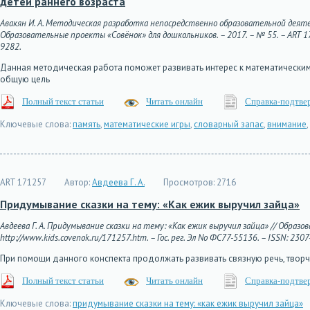
детей раннего возраста
Авакян И. А. Методическая разработка непосредственно образовательной деят
Образовательные проекты «Совёнок» для дошкольников. – 2017. – № 55. – ART 1712
9282.
Данная методическая работа поможет развивать интерес к математическим
общую цель
Полный текст статьи
Читать онлайн
Справка-подтве
Ключевые слова:
память
,
математические игры
,
словарный запас
,
внимание
,
ART 171257
Автор:
Авдеева Г. А.
Просмотров:
2716
Придумывание сказки на тему: «Как ежик выручил зайца»
Авдеева Г. А. Придумывание сказки на тему: «Как ежик выручил зайца» // Образо
http://www.kids.covenok.ru/171257.htm. – Гос. рег. Эл No ФС77-55136. – ISSN: 2307
При помощи данного конспекта продолжать развивать связную речь, тво
Полный текст статьи
Читать онлайн
Справка-подтве
Ключевые слова:
придумывание сказки на тему: «как ежик выручил зайца»