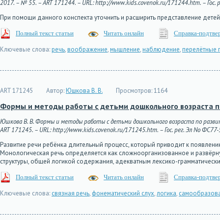
2017. – № 55. – ART 171244. – URL: http://www.kids.covenok.ru/171244.htm. – Гос.
При помощи данного конспекта уточнить и расширить представление детей
Полный текст статьи
Читать онлайн
Справка-подтве
Ключевые слова:
речь
,
воображение
,
мышление
,
наблюдение
,
перелётные 
ART 171245
Автор:
Юшкова В. В.
Просмотров:
1164
Формы и методы работы с детьми дошкольного возраста п
Юшкова В. В. Формы и методы работы с детьми дошкольного возраста по развит
ART 171245. – URL: http://www.kids.covenok.ru/171245.htm. – Гос. рег. Эл No ФС77
Развитие речи ребёнка длительный процесс, который приводит к появлени
Монологическая речь определяется как сложноорганизованное и развёрну
структуры, общей логикой содержания, адекватным лексико-грамматичес
Полный текст статьи
Читать онлайн
Справка-подтве
Ключевые слова:
связная речь
,
фонематический слух
,
логика
,
самообразов