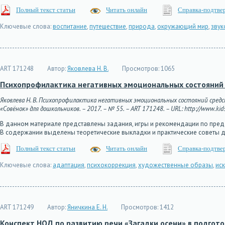
Полный текст статьи
Читать онлайн
Справка-подтве
Ключевые слова:
воспитание
,
путешествие
,
природа
,
окружающий мир
,
звук
ART 171248
Автор:
Яковлева Н. В.
Просмотров:
1065
Психопрофилактика негативных эмоциональных состояний 
Яковлева Н. В. Психопрофилактика негативных эмоциональных состояний сред
«Совёнок» для дошкольников. – 2017. – № 55. – ART 171248. – URL: http://www.kids
В данном материале представлены задания, игры и рекомендации по пре
В содержании выделены теоретические выкладки и практические советы 
Полный текст статьи
Читать онлайн
Справка-подтве
Ключевые слова:
адаптация
,
психокоррекция
,
художественные образы
,
иск
ART 171249
Автор:
Яничкина Е. Н.
Просмотров:
1412
Конспект НОД по развитию речи «Загадки осени» в подгот