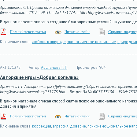
Аристархова С. Г. Проект по экологии для детей второй младшей группы «Пут
дошкольников. – 2017. – № 55. – ART 171274. – URL: http://www.kids.covenok.ru/17
В данном проекте описано создание благоприятных условий на участке де
Полный текст статьи
Читать онлайн
Справка-подтве
Ключевые слова:
любовь к природе
,
экологическое воспитание
,
природный
ART 171275
Автор:
Арсланова Г. Г.
Просмотров:
904
Авторские игры «Добрая копилка»
Арсланова Г. Г. Авторские игры «Добрая копилка» // Образовательные проекты «С
http://www.kids.covenok.ru/171275.htm. – Гос. рег. Эл No ФС77-55136. – ISSN: 230
В данном материале описан способ снятие психо-эмоционального напряже
доверия и принятия
Полный текст статьи
Читать онлайн
Справка-подтве
Ключевые слова:
коррекция
,
агрессия
,
доверие
,
психо-эмоциональное нап