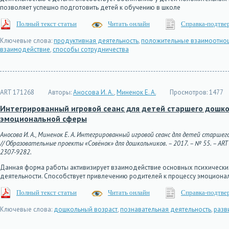
позволяет успешно подготовить детей к обучению в школе
Полный текст статьи
Читать онлайн
Справка-подтве
Ключевые слова:
продуктивная деятельность
,
положительные взаимоотнош
взаимодействие
,
способы сотрудничества
ART 171268
Авторы:
Аносова И. А.
,
Миненок Е. А.
Просмотров:
1477
Интегрированный игровой сеанс для детей старшего дошко
эмоциональной сферы
Аносова И. А., Миненок Е. А. Интегрированный игровой сеанс для детей стар
// Образовательные проекты «Совёнок» для дошкольников. – 2017. – № 55. – ART 17
2307-9282.
Данная форма работы активизирует взаимодействие основных психических
деятельности. Способствует привлечению родителей к процессу эмоциона
Полный текст статьи
Читать онлайн
Справка-подтве
Ключевые слова:
дошкольный возраст
,
познавательная деятельность
,
разв