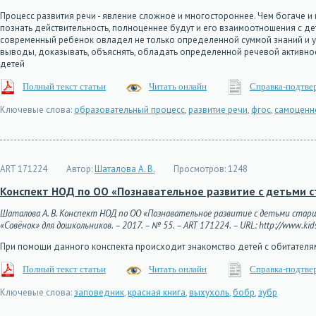
Процесс развития речи - явление сложное и многостороннее. Чем богаче и 
познать действительность, полноценнее будут и его взаимоотношения с дет
современный ребенок овладел не только определенной суммой знаний и уме
выводы, доказывать, объяснять, обладать определенной речевой активно
детей
Полный текст статьи
Читать онлайн
Справка-подтве
Ключевые слова:
образовательный процесс
,
развитие речи
,
фгос
,
самоценн
ART 171224
Автор:
Шаталова А. В.
Просмотров:
1248
Конспект НОД по ОО «Познавательное развитие с детьми с
Шаталова А. В. Конспект НОД по ОО «Познавательное развитие с детьми старш
«Совёнок» для дошкольников. – 2017. – № 55. – ART 171224. – URL: http://www.kids
При помощи данного конспекта происходит знакомство детей с обитателям
Полный текст статьи
Читать онлайн
Справка-подтве
Ключевые слова:
заповедник
,
красная книга
,
выхухоль
,
бобр
,
зубр