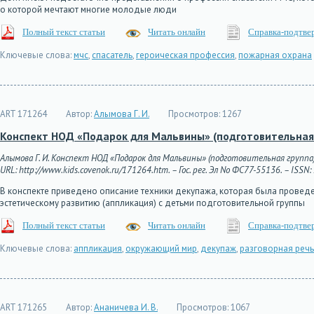
о которой мечтают многие молодые люди
Полный текст статьи
Читать онлайн
Справка-подтве
Ключевые слова:
мчс
,
спасатель
,
героическая профессия
,
пожарная охрана
ART 171264
Автор:
Алымова Г. И.
Просмотров:
1267
Конспект НОД «Подарок для Мальвины» (подготовительная
Алымова Г. И. Конспект НОД «Подарок для Мальвины» (подготовительная группа)
URL: http://www.kids.covenok.ru/171264.htm. – Гос. рег. Эл No ФС77-55136. – ISSN
В конспекте приведено описание техники декупажа, которая была провед
эстетическому развитию (аппликация) с детьми подготовительной группы
Полный текст статьи
Читать онлайн
Справка-подтве
Ключевые слова:
аппликация
,
окружающий мир
,
декупаж
,
разговорная речь
ART 171265
Автор:
Ананичева И. В.
Просмотров:
1067