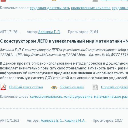
Ключевые слова:
трудовая деятельность
,
нравственные качества
,
трудовые
ART 171261
Автор:
Алешина Е. П.
Просмотров:
2164
С конструктором ЛЕГО в увлекательный мир математики «
Алешина Е. П. С конструктором ЛЕГО в увлекательный мир математики «Мир цв
171261. – URL: http://www.kids.covenok.ru/171261.htm. – Гос. рег. Эл No ФС77-551
В данном проекте описано использование метода проектов в дошкольном
позволяет значительно повысить самостоятельную активность детей, разв
информацию об интересующем предмете или явлении и использовать эти зн
образовательную систему ДОУ открытой для активного участия родителей
Полный текст статьи
Читать онлайн
Справка-подтве
Ключевые слова:
самостоятельность
,
конструирование
,
математическое раз
ART 171262
Авторы:
Алипова Е. С.
,
Кашина И. А.
Просмотров:
1027