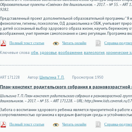
Образовательные проекты «Совёнок» для дошкольников. – 2017. – № 55. – ART 1712
9282.
Представленный проект дополнительной образовательной программы " Я и 
физиологии, гигиены, психологии, ОД дошкольника и ОБЖ, учитывает прир
у детей осознанный выбор здорового образа жизни, научить бережному от
воображения, учит приемам самопознания и само регуляции. Программа вк
Полный текст статьи
Читать онлайн
Справка-подтве
Ключевые слова:
обж
,
здоровье
,
воображение
,
валеология
,
хронические 
ART 171228
Автор:
Шильгина Т. П.
Просмотров:
1950
План-конспект родительского собрания в разновозрастной 
Шильгина Т. П. План-конспект родительского собрания в разновозрастной групп
дошкольников. – 2017. – № 55. – ART 171228. – URL: http://www.kids.covenok.ru/17
Забота о воспитании здорового ребенка является приоритетной в работ
сопротивляемостью организма к вредным факторам среды и устойчивостью
Полный текст статьи
Читать онлайн
Справка-подтве