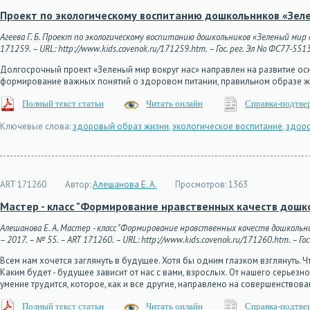
Проект по экологическому воспитанию дошкольников «Зеле
Агеева Г. Б. Проект по экологическому воспитанию дошкольников «Зеленый мир в
171259. – URL: http://www.kids.covenok.ru/171259.htm. – Гос. рег. Эл No ФС77-551
Долгосрочный проект «Зеленый мир вокруг нас» направлен на развитие ос
формирование важных понятий о здоровом питании, правильном образе ж
Полный текст статьи
Читать онлайн
Справка-подтве
Ключевые слова:
здоровый образ жизни
,
экологическое воспитание
,
здоро
ART 171260
Автор:
Алешанова Е. А.
Просмотров:
1363
Мастер - класс "Формирование нравственных качеств дошк
Алешанова Е. А. Мастер - класс "Формирование нравственных качеств дошкольн
– 2017. – № 55. – ART 171260. – URL: http://www.kids.covenok.ru/171260.htm. – Го
Всем нам хочется заглянуть в будущее. Хотя бы одним глазком взглянуть. Ч
Каким будет - будущее зависит от нас с вами, взрослых. От нашего серьез
умение трудится, которое, как и все другие, направлено на совершенствов
Полный текст статьи
Читать онлайн
Справка-подтве