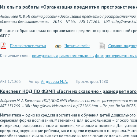
Из опыта работы «Организация предметно-пространствен
Ананичева И. В. Из опыта работы «Организация предметно-пространственной
«Совёнок» для дошкольников. – 2017. – № 55. – ART 171265. – URL: http://www.kids
В статье собран материал по организации предметно пространственной с
ФГОС
Полный текст статьи
Читать онлайн
Справка-подтве
Ключевые слова:
коммуникация
,
самостоятельность
,
фгос
,
экспериментальн
ART 171266
Автор:
Андреева М. А.
Просмотров:
1580
Конспект НОД ПО ФЭМП «Гости из сказочно - разноцветного 
Андреева М. А. Конспект НОД ПО ФЭМП «Гости из сказочно - разноцветного леса»
ART 171266. – URL: http://www.kids.covenok.ru/171266.htm. – Гос. рег. Эл No ФС77
Математика – одно из средств воспитания и обучения детей дошкольного во
серьезная форма воспитания. Математика для дошкольников – способ позн
материала, пространственные отношения, числовые отношения. Для успеш
предметы, окружающие ребенка, так и модели изучаемого материала. Матем
преобразование, они вызывают не только интерес своим содержанием, зан