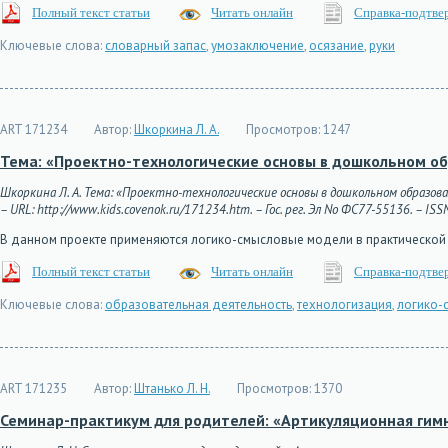
Полный текст статьи
Читать онлайн
Справка-подтве
Ключевые слова:
словарный запас
,
умозаключение
,
осязание
,
руки
ART 171234
Автор:
Шкоркина Л. А.
Просмотров:
1247
Тема: «Проектно-технологические основы в дошкольном о
Шкоркина Л. А. Тема: «Проектно-технологические основы в дошкольном образова
– URL: http://www.kids.covenok.ru/171234.htm. – Гос. рег. Эл No ФС77-55136. – ISS
В данном проекте применяются логико-смысловые модели в практической
Полный текст статьи
Читать онлайн
Справка-подтве
Ключевые слова:
образовательная деятельность
,
технологизация
,
логико-
ART 171235
Автор:
Штанько Л. Н.
Просмотров:
1370
Семинар-практикум для родителей: «Артикуляционная гим