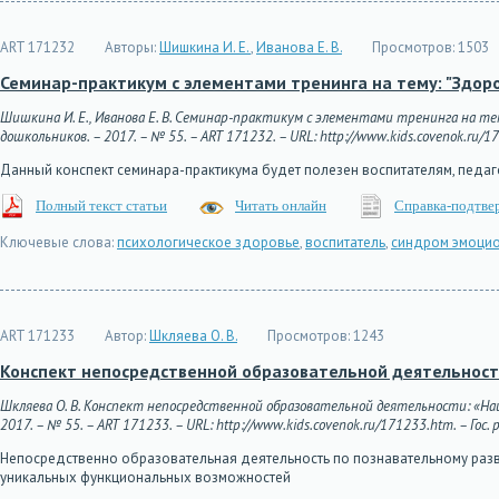
ART 171232
Авторы:
Шишкина И. Е.
,
Иванова Е. В.
Просмотров:
1503
Семинар-практикум с элементами тренинга на тему: "Здор
Шишкина И. Е., Иванова Е. В. Семинар-практикум с элементами тренинга на те
дошкольников. – 2017. – № 55. – ART 171232. – URL: http://www.kids.covenok.ru/17
Данный конспект семинара-практикума будет полезен воспитателям, педаг
Полный текст статьи
Читать онлайн
Справка-подтве
Ключевые слова:
психологическое здоровье
,
воспитатель
,
синдром эмоцио
ART 171233
Автор:
Шкляева О. В.
Просмотров:
1243
Конспект непосредственной образовательной деятельност
Шкляева О. В. Конспект непосредственной образовательной деятельности: «На
2017. – № 55. – ART 171233. – URL: http://www.kids.covenok.ru/171233.htm. – Гос.
Непосредственно образовательная деятельность по познавательному разви
уникальных функциональных возможностей