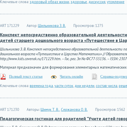
Ключевые слова:
здоровый образ жизни
,
здоровье
,
дискуссия
,
утомление
ART 171229
Автор:
Шильникова З. В.
Просмотров:
1275
Конспект непосредственно образовательной деятельност
детей старшего дошкольного возраста «Путешествие в Ца
Шильникова З. В. Конспект непосредственно образовательной деятельности
дошкольного возраста «Путешествие в Царство Математики» // Образовательны
http://www.kids.covenok.ru/171229.htm. – Гос. рег. Эл No ФС77-55136. – ISSN: 230
Материал предназначен для формирования элементарных математических 
Полный текст статьи
Читать онлайн
Справка-подтве
Ключевые слова:
времена года
,
части суток
,
дни недели
,
состав числа
,
реше
ART 171230
Авторы:
Шимук Т. В.
,
Сержанова О. В.
Просмотров:
1562
Педагогическая гостиная для родителей "Учите детей гово