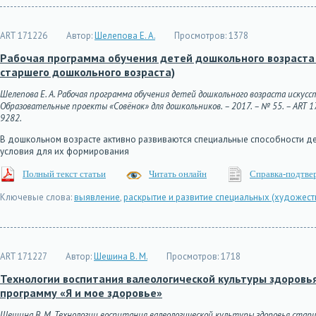
ART 171226
Автор:
Шелепова Е. А.
Просмотров:
1378
Рабочая программа обучения детей дошкольного возраста и
старшего дошкольного возраста)
Шелепова Е. А. Рабочая программа обучения детей дошкольного возраста искусст
Образовательные проекты «Совёнок» для дошкольников. – 2017. – № 55. – ART 1712
9282.
В дошкольном возрасте активно развиваются специальные способности д
условия для их формирования
Полный текст статьи
Читать онлайн
Справка-подтве
Ключевые слова:
выявление
,
раскрытие и развитие специальных (художес
ART 171227
Автор:
Шешина В. М.
Просмотров:
1718
Технологии воспитания валеологической культуры здоров
программу «Я и мое здоровье»
Шешина В. М. Технологии воспитания валеологической культуры здоровья стар