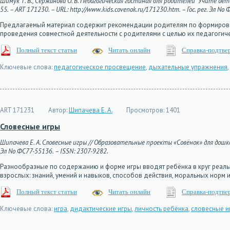
Шимук Т. В., Сержанова О. В. Педагогическая гостиная для родителей "Учите де
55. – ART 171230. – URL: http://www.kids.covenok.ru/171230.htm. – Гос. рег. Эл No
Предлагаемый материал содержит рекомендации родителям по формирован
проведения совместной деятельности с родителями с целью их педагоги
Полный текст статьи
Читать онлайн
Справка-подтве
Ключевые слова:
педагогическое просвещение
,
дыхательные упражнения
,
ART 171231
Автор:
Шипачева Е. А.
Просмотров:
1401
Словесные игры
Шипачева Е. А. Словесные игры // Образовательные проекты «Совёнок» для дошкольн
Эл No ФС77-55136. – ISSN: 2307-9282.
Разнообразные по содержанию и форме игры вводят ребёнка в круг реал
взрослых: знаний, умений и навыков, способов действия, моральных норм 
Полный текст статьи
Читать онлайн
Справка-подтве
Ключевые слова:
игра
,
дидактические игры
,
личность ребёнка
,
словесные и