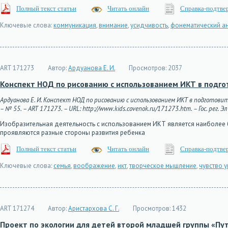
Полный текст статьи
Читать онлайн
Справка-подтве
Ключевые слова:
коммуникация
,
внимание
,
усидчивость
,
фонематический а
ART 171273
Автор:
Ардуанова Е. И.
Просмотров:
2037
Конспект НОД по рисованию с использованием ИКТ в подго
Ардуанова Е. И. Конспект НОД по рисованию с использованием ИКТ в подготовит
– № 55. – ART 171273. – URL: http://www.kids.covenok.ru/171273.htm. – Гос. рег. 
Изобразительная деятельность с использованием ИКТ является наиболее б
проявляются разные стороны развития ребенка
Полный текст статьи
Читать онлайн
Справка-подтве
Ключевые слова:
семья
,
воображение
,
икт
,
творческое мышление
,
чувство 
ART 171274
Автор:
Аристархова С. Г.
Просмотров:
1432
Проект по экологии для детей второй младшей группы «Пу