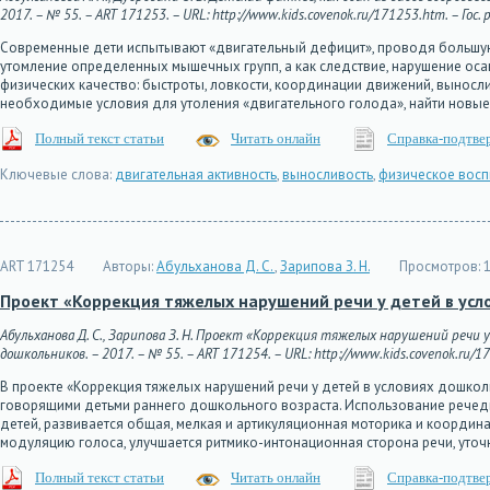
2017. – № 55. – ART 171253. – URL: http://www.kids.covenok.ru/171253.htm. – Гос.
Современные дети испытывают «двигательный дефицит», проводя большую 
утомление определенных мышечных групп, а как следствие, нарушение оса
физических качество: быстроты, ловкости, координации движений, выносли
необходимые условия для утоления «двигательного голода», найти нов
Полный текст статьи
Читать онлайн
Справка-подтве
Ключевые слова:
двигательная активность
,
выносливость
,
физическое восп
ART 171254
Авторы:
Абульханова Д. С.
,
Зарипова З. Н.
Просмотров:
1
Проект «Коррекция тяжелых нарушений речи у детей в ус
Абульханова Д. С., Зарипова З. Н. Проект «Коррекция тяжелых нарушений речи 
дошкольников. – 2017. – № 55. – ART 171254. – URL: http://www.kids.covenok.ru/17
В проекте «Коррекция тяжелых нарушений речи у детей в условиях дошко
говорящими детьми раннего дошкольного возраста. Использование речедви
детей, развивается общая, мелкая и артикуляционная моторика и координ
модуляцию голоса, улучшается ритмико-интонационная сторона речи, уточ
Полный текст статьи
Читать онлайн
Справка-подтве