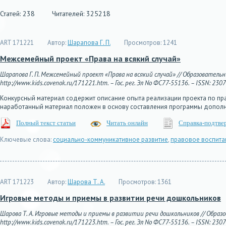
Статей: 238
Читателей: 325218
ART 171221
Автор:
Шарапова Г. П.
Просмотров:
1241
Межсемейный проект «Права на всякий случай»
Шарапова Г. П. Межсемейный проект «Права на всякий случай» // Образовательны
http://www.kids.covenok.ru/171221.htm. – Гос. рег. Эл No ФС77-55136. – ISSN: 230
Конкурсный материал содержит описание опыта реализации проекта по пр
наработанный материал положен в основу составления программы допол
Полный текст статьи
Читать онлайн
Справка-подтве
Ключевые слова:
социально-коммуникативное развитие
,
правовое воспита
ART 171223
Автор:
Шарова Т. А.
Просмотров:
1361
Игровые методы и приемы в развитии речи дошкольников
Шарова Т. А. Игровые методы и приемы в развитии речи дошкольников // Образо
http://www.kids.covenok.ru/171223.htm. – Гос. рег. Эл No ФС77-55136. – ISSN: 230