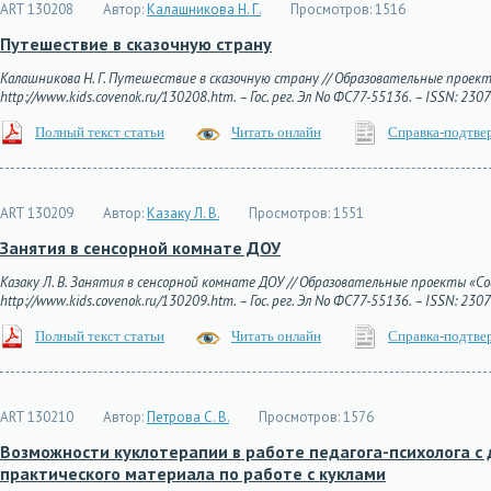
ART 130208
Автор:
Калашникова Н. Г.
Просмотров:
1516
Путешествие в сказочную страну
Калашникова Н. Г. Путешествие в сказочную страну // Образовательные проекты 
http://www.kids.covenok.ru/130208.htm. – Гос. рег. Эл No ФС77-55136. – ISSN: 230
Полный текст статьи
Читать онлайн
Справка-подтве
ART 130209
Автор:
Казаку Л. В.
Просмотров:
1551
Занятия в сенсорной комнате ДОУ
Казаку Л. В. Занятия в сенсорной комнате ДОУ // Образовательные проекты «Сов
http://www.kids.covenok.ru/130209.htm. – Гос. рег. Эл No ФС77-55136. – ISSN: 230
Полный текст статьи
Читать онлайн
Справка-подтве
ART 130210
Автор:
Петрова С. В.
Просмотров:
1576
Возможности куклотерапии в работе педагога-психолога с
практического материала по работе с куклами