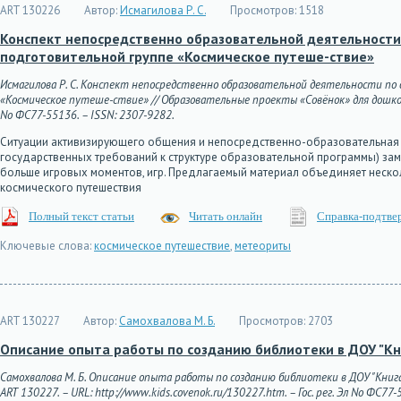
ART 130226
Автор:
Исмагилова Р. С.
Просмотров:
1518
Конспект непосредственно образовательной деятельност
подготовительной группе «Космическое путеше-ствие»
Исмагилова Р. С. Конспект непосредственно образовательной деятельности 
«Космическое путеше-ствие» // Образовательные проекты «Совёнок» для дошкольник
No ФС77-55136. – ISSN: 2307-9282.
Ситуации активизирующего общения и непосредственно-образовательная 
государственных требований к структуре образовательной программы) за
больше игровых моментов, игр. Предлагаемый материал объединяет нескол
космического путешествия
Полный текст статьи
Читать онлайн
Справка-подтве
Ключевые слова:
космическое путешествие
,
метеориты
ART 130227
Автор:
Самохвалова М. Б.
Просмотров:
2703
Описание опыта работы по созданию библиотеки в ДОУ "Кни
Самохвалова М. Б. Описание опыта работы по созданию библиотеки в ДОУ "Книга
ART 130227. – URL: http://www.kids.covenok.ru/130227.htm. – Гос. рег. Эл No ФС77