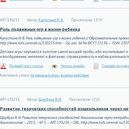
ART 130233
Автор:
Капустина И. В.
Просмотров:
1379
Роль подвижных игр в жизни ребенка
Капустина И. В. Роль подвижных игр в жизни ребенка // Образовательные проект
http://www.kids.covenok.ru/130233.htm. – Гос. рег. Эл No ФС77-55136. – ISSN: 230
Детские игры окупаются золотом самой высшей пробы, ибо воспитывают и 
и воображение, интеллект и фантазию, справедливость и наблюдательность,
Полный текст статьи
Читать онлайн
Справка-подтве
Ключевые слова:
подвижные игры
,
взаимодействие
ART 130234
Автор:
Щербуха Я. И.
Просмотров:
1310
Развитие творческих способностей дошкольников через н
Щербуха Я. И. Развитие творческих способностей дошкольников через нетрад
дошкольников. – 2013. – № 5. – ART 130234. – URL: http://www.kids.covenok.ru/130