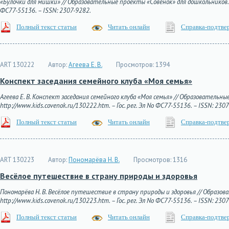
«Булочки для мишки» // Образовательные проекты «Совёнок» для дошкольников. – 2
ФС77-55136. – ISSN: 2307-9282.
Полный текст статьи
Читать онлайн
Справка-подтве
ART 130222
Автор:
Агеева Е. В.
Просмотров:
1394
Конспект заседания семейного клуба «Моя семья»
Агеева Е. В. Конспект заседания семейного клуба «Моя семья» // Образовательны
http://www.kids.covenok.ru/130222.htm. – Гос. рег. Эл No ФС77-55136. – ISSN: 230
Полный текст статьи
Читать онлайн
Справка-подтве
ART 130223
Автор:
Пономарёва Н. В.
Просмотров:
1316
Весёлое путешествие в страну природы и здоровья
Пономарёва Н. В. Весёлое путешествие в страну природы и здоровья // Образова
http://www.kids.covenok.ru/130223.htm. – Гос. рег. Эл No ФС77-55136. – ISSN: 230
Полный текст статьи
Читать онлайн
Справка-подтве