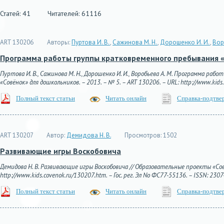
Статей: 41
Читателей: 61116
ART 130206
Авторы:
Пуртова И. В.
,
Сажинова М. Н.
,
Дорошенко И. И.
,
Вор
Программа работы группы кратковременного пребывания
Пуртова И. В., Сажинова М. Н., Дорошенко И. И., Воробьева А. М. Программа 
«Совёнок» для дошкольников. – 2013. – № 5. – ART 130206. – URL: http://www.kids.
Полный текст статьи
Читать онлайн
Справка-подтве
ART 130207
Автор:
Демидова Н. В.
Просмотров:
1502
Развивающие игры Воскобовича
Демидова Н. В. Развивающие игры Воскобовича // Образовательные проекты «Совё
http://www.kids.covenok.ru/130207.htm. – Гос. рег. Эл No ФС77-55136. – ISSN: 2307
Полный текст статьи
Читать онлайн
Справка-подтве