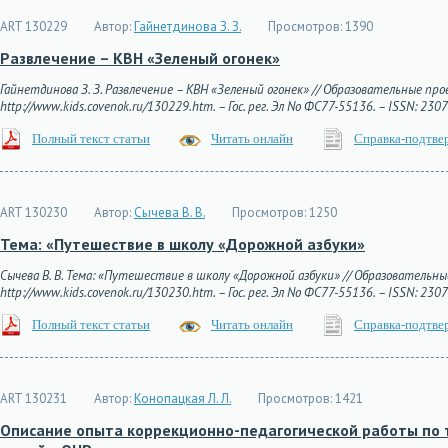
ART 130229
Автор:
Гайнетдинова З. З.
Просмотров:
1390
Развлечение – КВН «Зеленый огонек»
Гайнетдинова З. З. Развлечение – КВН «Зеленый огонек» // Образовательные прое
http://www.kids.covenok.ru/130229.htm. – Гос. рег. Эл No ФС77-55136. – ISSN: 230
Полный текст статьи
Читать онлайн
Справка-подтве
ART 130230
Автор:
Сычева В. В.
Просмотров:
1250
Тема: «Путешествие в школу «Дорожной азбуки»
Сычева В. В. Тема: «Путешествие в школу «Дорожной азбуки» // Образовательные
http://www.kids.covenok.ru/130230.htm. – Гос. рег. Эл No ФС77-55136. – ISSN: 230
Полный текст статьи
Читать онлайн
Справка-подтве
ART 130231
Автор:
Конопацкая Л. Л.
Просмотров:
1421
Описание опыта коррекционно-педагогической работы по 