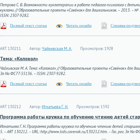
Петрова С. В. Возможности куклотерапии в работе педагога-психолога с деть
куклами // Образовательные проекты «Совёнок» для дошкольников. – 2013. – № 5. 
ISSN: 2307-9282.
Полный текст статьи
Читать онлайн
Справка-подтве
ART 130211
Автор:
Чайкивская М. А.
Просмотров:
1928
Тема: «Колокол»
Чайкивская М. А. Тема: «Колокол» // Образовательные проекты «Совёнок» для дошко
Эл No ФС77-55136. – ISSN: 2307-9282.
Полный текст статьи
Читать онлайн
Справка-подтве
ART 130212
Автор:
Игнатьева Г. Н.
Просмотров:
1592
Программа работы кружка по обучению чтению детей стар
Игнатьева Г. Н. Программа работы кружка по обучению чтению детей старшего
5. – ART 130212. – URL: http://www.kids.covenok.ru/130212.htm. – Гос. рег. Эл No 