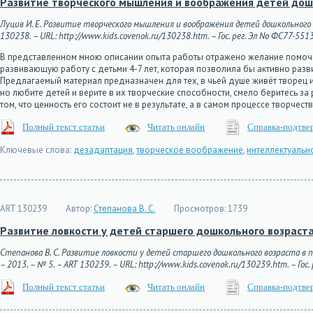
Развитие творческого мышления и воображения детей дош
Луцив И. Е. Развитие творческого мышления и воображения детей дошкольного в
130238. – URL: http://www.kids.covenok.ru/130238.htm. – Гос. рег. Эл No ФС77-551
В представленном мною описании опыта работы отражено желание помоч
развивающую работу с детьми 4-7 лет, которая позволила бы активно разв
Предлагаемый материал предназначен для тех, в чьей душе живёт творец и 
но любите детей и верите в их творческие способности, смело беритесь за
том, что ценность его состоит не в результате, а в самом процессе творчест
Полный текст статьи
Читать онлайн
Справка-подтве
Ключевые слова:
дезадаптация
,
творческое воображение
,
интеллектуальн
ART 130239
Автор:
Степанова В. С.
Просмотров:
1739
Развитие ловкости у детей старшего дошкольного возраст
Степанова В. С. Развитие ловкости у детей старшего дошкольного возраста в 
– 2013. – № 5. – ART 130239. – URL: http://www.kids.covenok.ru/130239.htm. – Гос.
Полный текст статьи
Читать онлайн
Справка-подтве