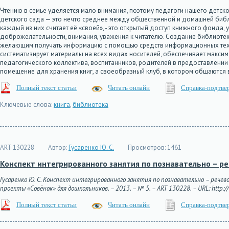
Чтению в семье уделяется мало внимания, поэтому педагоги нашего детск
детского сада — это нечто среднее между общественной и домашней библи
каждый из них считает её «своей», - это открытый доступ книжного фонда,
доброжелательности, внимания, уважения к читателю. Создание библиоте
желающим получать информацию с помощью средств информационных техно
систематизирует материалы на всех видах носителей, обеспечивает макс
педагогического коллектива, воспитанников, родителей в предоставлении 
помещение для хранения книг, а своеобразный клуб, в котором общаются 
Полный текст статьи
Читать онлайн
Справка-подтве
Ключевые слова:
книга
,
библиотека
ART 130228
Автор:
Гусаренко Ю. С.
Просмотров:
1461
Конспект интегрированного занятия по познавательно – ре
Гусаренко Ю. С. Конспект интегрированного занятия по познавательно – речево
проекты «Совёнок» для дошкольников. – 2013. – № 5. – ART 130228. – URL: http://
Полный текст статьи
Читать онлайн
Справка-подтве