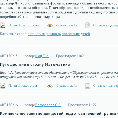
характер Личности. Правильные формы презентации общественного, приро
социального заказа общества. Таким образом, очевидна необходимость 
только в совместной деятельности и общении с другими людьми, что спо
потребностей, становлению характера
Полный текст статьи
Читать онлайн
Справка-подтве
Ключевые слова:
патриотизм
,
личность
,
воспитание детей
ART 130215
Автор:
Шац Т. А.
Просмотров:
1482
Путешествие в страну Математика
Шац Т. А. Путешествие в страну Математика // Образовательные проекты «Совё
http://www.kids.covenok.ru/130215.htm. – Гос. рег. Эл No ФС77-55136. – ISSN: 230
Полный текст статьи
Читать онлайн
Справка-подтве
ART 130216
Автор:
Погорелова С. В.
Просмотров:
1455
Комплексное занятие для детей подготовительной группы