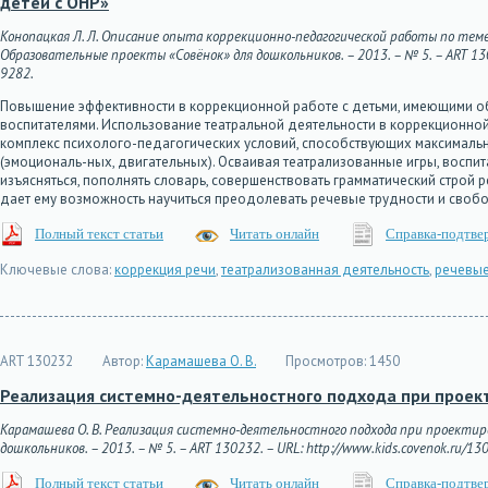
детей с ОНР»
Конопацкая Л. Л. Описание опыта коррекционно-педагогической работы по теме
Образовательные проекты «Совёнок» для дошкольников. – 2013. – № 5. – ART 13023
9282.
Повышение эффективности в коррекционной работе с детьми, имеющими об
воспитателями. Использование театральной деятельности в коррекционной
комплекс психолого-педагогических условий, способствующих максимальн
(эмоциональ-ных, двигательных). Осваивая театрализованные игры, воспит
изъясняться, пополнять словарь, совершенствовать грамматический строй 
дает ему возможность научиться преодолевать речевые трудности и свобод
Полный текст статьи
Читать онлайн
Справка-подтве
Ключевые слова:
коррекция речи
,
театрализованная деятельность
,
речевы
ART 130232
Автор:
Карамашева О. В.
Просмотров:
1450
Реализация системно-деятельностного подхода при проек
Карамашева О. В. Реализация системно-деятельностного подхода при проектир
дошкольников. – 2013. – № 5. – ART 130232. – URL: http://www.kids.covenok.ru/130
Полный текст статьи
Читать онлайн
Справка-подтве