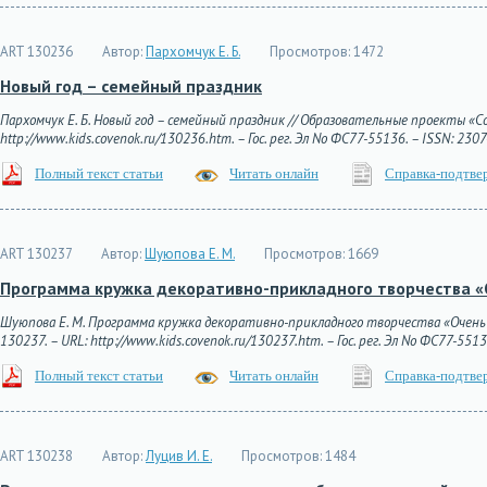
ART 130236
Автор:
Пархомчук Е. Б.
Просмотров:
1472
Новый год – семейный праздник
Пархомчук Е. Б. Новый год – семейный праздник // Образовательные проекты «Сов
http://www.kids.covenok.ru/130236.htm. – Гос. рег. Эл No ФС77-55136. – ISSN: 230
Полный текст статьи
Читать онлайн
Справка-подтве
ART 130237
Автор:
Шуюпова Е. М.
Просмотров:
1669
Программа кружка декоративно-прикладного творчества «
Шуюпова Е. М. Программа кружка декоративно-прикладного творчества «Очень у
130237. – URL: http://www.kids.covenok.ru/130237.htm. – Гос. рег. Эл No ФС77-5513
Полный текст статьи
Читать онлайн
Справка-подтве
ART 130238
Автор:
Луцив И. Е.
Просмотров:
1484