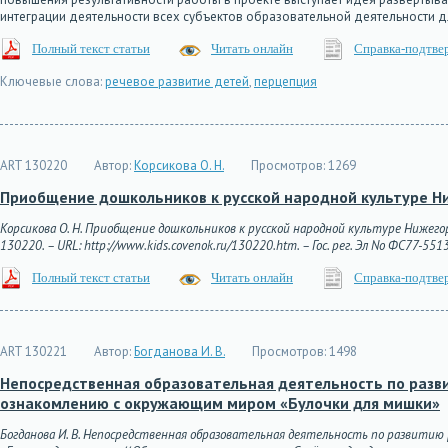
интеграции деятельности всех субъектов образовательной деятельности 
Полный текст статьи
Читать онлайн
Справка-подтве
Ключевые слова:
речевое развитие детей
,
перцепция
ART 130220
Автор:
Корсикова О. Н.
Просмотров:
1269
Приобщение дошкольников к русской народной культуре Н
Корсикова О. Н. Приобщение дошкольников к русской народной культуре Нижегор
130220. – URL: http://www.kids.covenok.ru/130220.htm. – Гос. рег. Эл No ФС77-551
Полный текст статьи
Читать онлайн
Справка-подтве
ART 130221
Автор:
Богданова И. В.
Просмотров:
1498
Непосредственная образовательная деятельность по разв
ознакомлению с окружающим миром «Булочки для мишки»
Богданова И. В. Непосредственная образовательная деятельность по развити