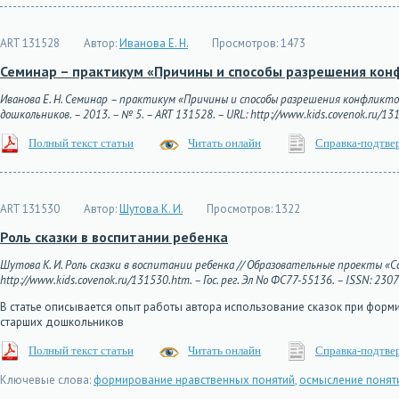
ART 131528
Автор:
Иванова Е. Н.
Просмотров:
1473
Семинар – практикум «Причины и способы разрешения кон
Иванова Е. Н. Семинар – практикум «Причины и способы разрешения конфликт
дошкольников. – 2013. – № 5. – ART 131528. – URL: http://www.kids.covenok.ru/131
Полный текст статьи
Читать онлайн
Справка-подтве
ART 131530
Автор:
Шутова К. И.
Просмотров:
1322
Роль сказки в воспитании ребенка
Шутова К. И. Роль сказки в воспитании ребенка // Образовательные проекты «Сов
http://www.kids.covenok.ru/131530.htm. – Гос. рег. Эл No ФС77-55136. – ISSN: 230
В статье описывается опыт работы автора использование сказок при форм
старших дошкольников
Полный текст статьи
Читать онлайн
Справка-подтве
Ключевые слова:
формирование нравственных понятий
,
осмысление понят