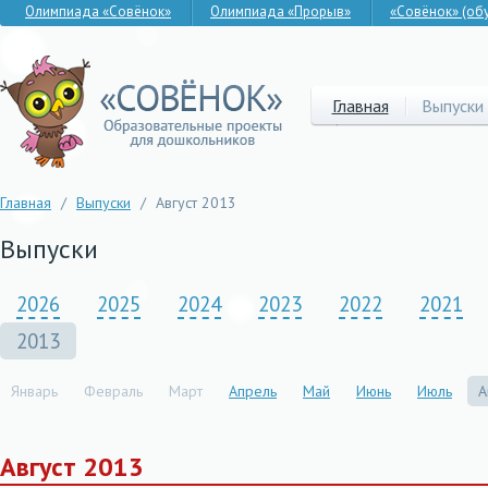
Олимпиада «Совёнок»
Олимпиада «Прорыв»
«Совёнок» (об
Главная
Выпуски
Главная
/
Выпуски
/
Август 2013
Выпуски
2026
2025
2024
2023
2022
2021
2013
Январь
Февраль
Март
Апрель
Май
Июнь
Июль
А
Август 2013