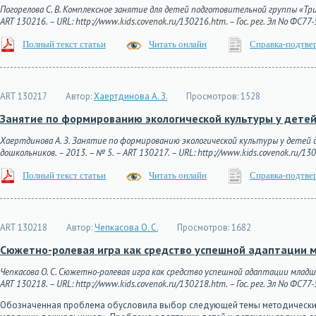
Погорелова С. В. Комплексное занятие для детей подготовительной группы «Три
ART 130216. – URL: http://www.kids.covenok.ru/130216.htm. – Гос. рег. Эл No ФС77
Полный текст статьи
Читать онлайн
Справка-подтве
ART 130217
Автор:
Хаертдинова А. З.
Просмотров:
1528
Занятие по формированию экологической культуры у детей 
Хаертдинова А. З. Занятие по формированию экологической культуры у детей до
дошкольников. – 2013. – № 5. – ART 130217. – URL: http://www.kids.covenok.ru/130
Полный текст статьи
Читать онлайн
Справка-подтве
ART 130218
Автор:
Чепкасова О. С.
Просмотров:
1682
Сюжетно-ролевая игра как средство успешной адаптации
Чепкасова О. С. Сюжетно-ролевая игра как средство успешной адаптации младш
ART 130218. – URL: http://www.kids.covenok.ru/130218.htm. – Гос. рег. Эл No ФС77
Обозначенная проблема обусловила выбор следующей темы методических