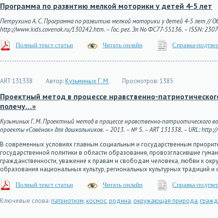
Программа по развитию мелкой моторики у детей 4-5 лет
Петрухина А. С. Программа по развитию мелкой моторики у детей 4-5 лет // Об
http://www.kids.covenok.ru/130242.htm. – Гос. рег. Эл No ФС77-55136. – ISSN: 230
Полный текст статьи
Читать онлайн
Справка-подтве
ART 131338
Автор:
Кузьминых Г. М.
Просмотров:
1385
Проектный метод в процессе нравственно-патриотического 
полечу…»
Кузьминых Г. М. Проектный метод в процессе нравственно-патриотического вос
проекты «Совёнок» для дошкольников. – 2013. – № 5. – ART 131338. – URL: http://
В современных условиях главным социальным и государственным приорите
государственной политики в области образования, провозгласившие гуман
гражданственности, уважение к правам и свободам человека, любви к окр
образования национальных культур, региональных культурных традиций и 
Полный текст статьи
Читать онлайн
Справка-подтве
Ключевые слова:
патриотизм
,
космос
,
родина
,
окружающая природа
,
гражд