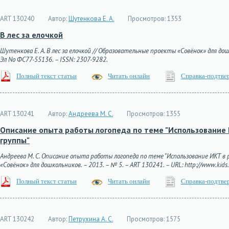
ART 130240
Автор:
Шутенкова Е. А.
Просмотров:
1353
В лес за елочкой
Шутенкова Е. А. В лес за елочкой // Образовательные проекты «Совёнок» для дошко
Эл No ФС77-55136. – ISSN: 2307-9282.
Полный текст статьи
Читать онлайн
Справка-подтве
ART 130241
Автор:
Андреева М. С.
Просмотров:
1355
Описание опыта работы логопеда по теме "Использование
группы"
Андреева М. С. Описание опыта работы логопеда по теме "Использование ИКТ 
«Совёнок» для дошкольников. – 2013. – № 5. – ART 130241. – URL: http://www.kids.
Полный текст статьи
Читать онлайн
Справка-подтве
ART 130242
Автор:
Петрухина А. С.
Просмотров:
1575