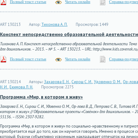
Полный текст статьи
Читать онлайн
Справка-подтве
ART 130213
Автор:
Тихонова А. П.
Просмотров:
1449
Конспект непосредственно образовательной деятельности 
Тихонова А. П. Конспект непосредственно образовательной деятельности Тема 
для дошкольников. – 2013. – № 5. – ART 130213. – URL: http://www.kids.covenok.ru
Полный текст статьи
Читать онлайн
Справка-подтве
ART 130214
Авторы:
Захарова Е. Н.
,
Сирош С. И.
,
Удовенко О. М.
,
Ор-лова
Н. И.
,
Екимова Л. Н.
Просмотров:
2275
Программа «Мир, в котором я живу»
Захарова Е. Н., Сирош С. И., Удовенко О. М., Ор-лова В. Д., Петрова С. В., Титова И. 
котором я живу» // Образовательные проекты «Совёнок» для дошкольников. – 2013.
55136. – ISSN: 2307-9282.
Программа «Мир, в котором я живу» по социально-нравственному и патри
приобретается ещё до того, как он научится говорить. Именно в процесс
который, будучи субъективно усвоенным, накладывает отпечаток на личность