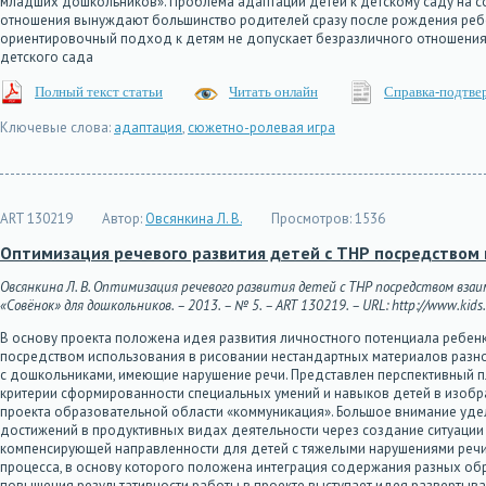
младших дошкольников». Проблема адаптации детей к детскому саду на с
отношения вынуждают большинство родителей сразу после рождения ребен
ориентировочный подход к детям не допускает безразличного отношения
детского сада
Полный текст статьи
Читать онлайн
Справка-подтве
Ключевые слова:
адаптация
,
сюжетно-ролевая игра
ART 130219
Автор:
Овсянкина Л. В.
Просмотров:
1536
Оптимизация речевого развития детей с ТНР посредством
Овсянкина Л. В. Оптимизация речевого развития детей с ТНР посредством вза
«Совёнок» для дошкольников. – 2013. – № 5. – ART 130219. – URL: http://www.kids.
В основу проекта положена идея развития личностного потенциала ребен
посредством использования в рисовании нестандартных материалов разно
с дошкольниками, имеющие нарушение речи. Представлен перспективный пл
критерии сформированности специальных умений и навыков детей в изобр
проекта образовательной области «коммуникация». Большое внимание удел
достижений в продуктивных видах деятельности через создание ситуации 
компенсирующей направленности для детей с тяжелыми нарушениями речи,
процесса, в основу которого положена интеграция содержания разных обр
повышения результативности работы в проекте выступает идея развертыва