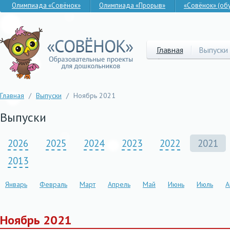
Олимпиада «Совёнок»
Олимпиада «Прорыв»
«Совёнок» (об
Главная
Выпуски
Главная
/
Выпуски
/
Ноябрь 2021
Выпуски
2026
2025
2024
2023
2022
2021
2013
Январь
Февраль
Март
Апрель
Май
Июнь
Июль
А
Ноябрь 2021