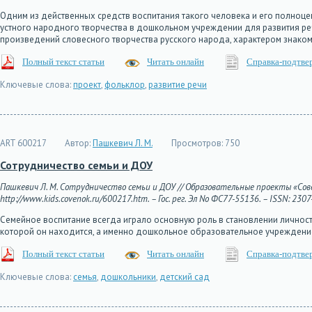
Одним из действенных средств воспитания такого человека и его полноце
устного народного творчества в дошкольном учреждении для развития р
произведений словесного творчества русского народа, характером знако
Полный текст статьи
Читать онлайн
Справка-подтве
Ключевые слова:
проект
,
фольклор
,
развитие речи
ART 600217
Автор:
Пашкевич Л. М.
Просмотров:
750
Сотрудничество семьи и ДОУ
Пашкевич Л. М. Сотрудничество семьи и ДОУ // Образовательные проекты «Совён
http://www.kids.covenok.ru/600217.htm. – Гос. рег. Эл No ФС77-55136. – ISSN: 2307
Семейное воспитание всегда играло основную роль в становлении личности
которой он находится, а именно дошкольное образовательное учреждение
Полный текст статьи
Читать онлайн
Справка-подтве
Ключевые слова:
семья
,
дошкольники
,
детский сад