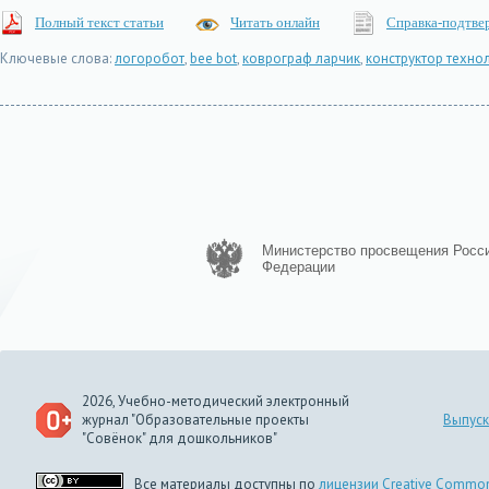
Полный текст статьи
Читать онлайн
Справка-подтве
Ключевые слова:
логоробот
,
bee bot
,
коврограф ларчик
,
конструктор техно
Министерство просвещения Росс
Федерации
2026, Учебно-методический электронный
журнал "Образовательные проекты
Выпуск
"Совёнок" для дошкольников"
Все материалы доступны по
лицензии Creative Common