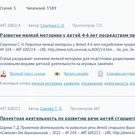
Статей: 5
Читателей: 3589
ART 600214
Автор:
Слаутина С. Н.
Просмотров:
725
Развитие мелкой моторики у детей 4-6 лет посредством п
Слаутина С. Н. Развитие мелкой моторики у детей 4-6 лет посредством програ
№ 104. – ART 600214. – URL: http://www.kids.covenok.ru/600214.htm. – Гос. рег. Э
Статья раскрывает значение мелкой моторики для подготовки дошкольников
основными видами детской деятельности на игровых занятиях
Полный текст статьи
Читать онлайн
Справка-подтве
Ключевые слова:
мелкая моторика
,
развитие
,
упражнения
,
деятельность
,
иг
ART 600215
Автор:
Царева Т. Д.
Просмотров:
667
Проектная деятельность по развитию речи детей старшего
Царева Т. Д. Проектная деятельность по развитию речи детей старшего дошко
«Совёнок» для дошкольников. – 2021. – № 104. – ART 600215. – URL: http://www.ki