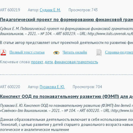
ART 600219
Автор:
Судник Е. М.
Просмотров:
743
Педагогический проект по формированию финансовой грам
Судник Е. М. Педагогический проект по формированию финансовой грамотност
дошкольников. – 2021. – № 104. – ART 600219. – URL: http://www.kids.covenok.ru/6
В статье автор представляет опыт проектной деятельности по развитию 
Полный текст статьи
Читать онлайн
Справка-подтве
Ключевые слова:
проект
,
дети
,
финансовая грамотность
ART 600220
Автор:
Пузакова Е. Ю.
Просмотров:
704
Конспект ООД по познавательному развитию (ФЭМП) для д
Пузакова Е. Ю. Конспект ООД по познавательному развитию (ФЭМП) для детей
«Совёнок» для дошкольников. – 2021. – № 104. – ART 600220. – URL: http://www.ki
Данная образовательная деятельность включает в себя использование логи
Технолаб, с целью развития у детей старшего дошкольного возраста навык
логическое и аналитическое мышление