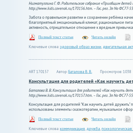
Нигматуллина Г. Ф. Родительское собрание «Приобщим детей к 
http://www.kids.covenok.ru/170156.htm. – Гос. рег. Эл No ФС77-5
Забота о правильном развитии и сохранении ребёнка начи
благоприятный эмоциональный климат, рациональное пита
активность, отрицательное отношение к вредным привычкам,
Полный текст статьи
Читать онлайн
Ключевые слова:
здоровый образ жизни
,
двигательная ак
ART 170157
Автор:
Баталова В. В.
Просмотров:
1038
Консультация для родителей «Как научить де
Баталова В. В. Консультация для родителей «Как научить дете
http://www.kids.covenok.ru/170157.htm. – Гос. рег. Эл No ФС77-5
Консультация для родителей "Как научить детей дружить"
использованы элементы сказкотерапии, музыкальное оформ
Полный текст статьи
Читать онлайн
Ключевые слова:
коммуникация
,
дружба
,
психологическая 