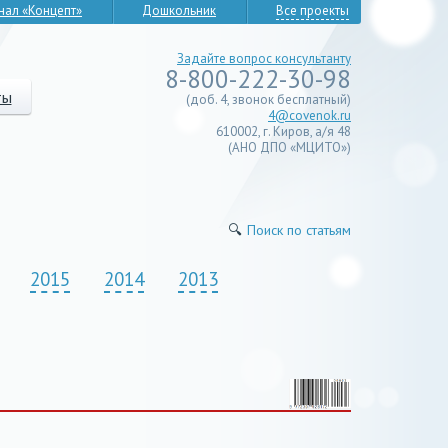
нал «Концепт»
Дошкольник
Все проекты
Задайте вопрос консультанту
8-800-222-30-98
ты
(доб. 4, звонок бесплатный)
4@covenok.ru
610002, г. Киров, а/я 48
(АНО ДПО «МЦИТО»)
🔍
Поиск по статьям
2015
2014
2013