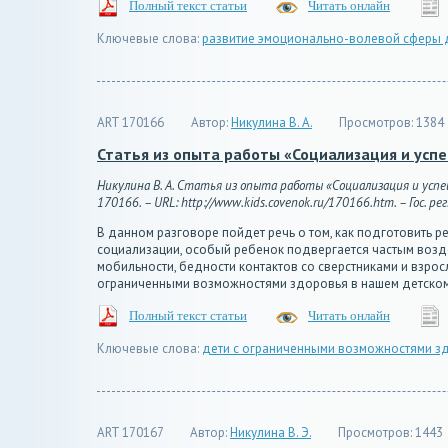
Полный текст статьи
Читать онлайн
Ключевые слова:
развитие эмоционально-волевой сферы д
ART 170166
Автор:
Никулина В. А.
Просмотров:
1384
Статья из опыта работы «Социализация и усп
Никулина В. А. Статья из опыта работы «Социализация и успе
170166. – URL: http://www.kids.covenok.ru/170166.htm. – Гос. ре
В данном разговоре пойдет речь о том, как подготовить 
социализации, особый ребенок подвергается частым возде
мобильности, бедности контактов со сверстниками и взрос
ограниченными возможностями здоровья в нашем детском 
Полный текст статьи
Читать онлайн
Ключевые слова:
дети с ограниченными возможностями з
ART 170167
Автор:
Никулина В. Э.
Просмотров:
1443