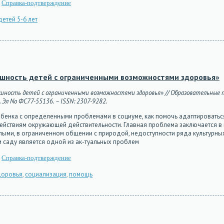
Справка-подтверждение
етей 5-6 лет
ешность детей с ограниченными возможностями здоровья»
шность детей с ограниченными возможностями здоровья» // Образовательные пр
г. Эл No ФС77-55136. – ISSN: 2307-9282.
ребенка с определенными проблемами в социуме, как помочь адаптироватьс
йствиям окружающей действительности. Главная проблема заключается в н
лыми, в ограниченном общении с природой, недоступности ряда культурных
саду является одной из ак-туальных проблем
Справка-подтверждение
доровья
,
социализация
,
помощь