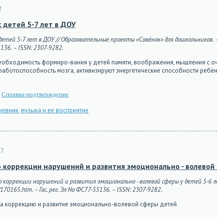
2
детей 5-7 лет в ДОУ
етей 5-7 лет в ДОУ // Образовательные проекты «Совёнок» для дошкольников. – 
5136. – ISSN: 2307-9282.
ходимость формиро-вания у детей памяти, воображения, мышления с очен
аботоспособность мозга, активизируют энергетические способности ребён
Справка-подтверждение
невник
,
музыка и ее восприятие
57
 коррекции нарушений и развития эмоционально - волевой 
о коррекции нарушений и развития эмоционально - волевой сферы у детей 5-6 
/170165.htm. – Гос. рег. Эл No ФС77-55136. – ISSN: 2307-9282.
на коррекцию и развитие эмоционально-волевой сферы детей