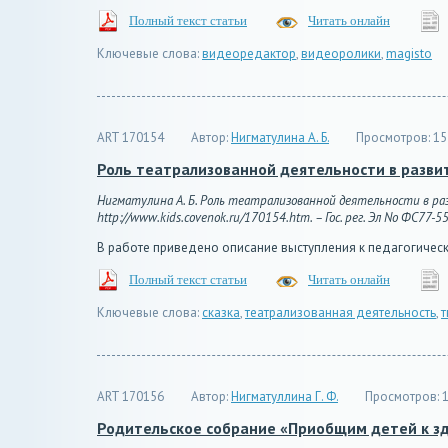
Полный текст статьи
Читать онлайн
Ключевые слова:
видеоредактор
,
видеоролики
,
magisto
ART 170154
Автор:
Нигматулина А. Б.
Просмотров:
15
Роль театрализованной деятельности в разв
Нигматулина А. Б. Роль театрализованной деятельности в раз
http://www.kids.covenok.ru/170154.htm. – Гос. рег. Эл No ФС77-5
В работе приведено описание выступления к педагогичес
Полный текст статьи
Читать онлайн
Ключевые слова:
сказка
,
театрализованная деятельность
,
т
ART 170156
Автор:
Нигматуллина Г. Ф.
Просмотров:
1
Родительское собрание «Приобщим детей к з