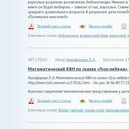
взрослые: родители, воспитатели, библиотекари. Именно в
книги он будет выбирать – зависит от нас, взрослых. Со
среднего дошкольного возраста. В результате дети полюб
«Почемучка-книголюб»
Полный текст статьи
Читать онлайн
Ключевые слова:
библиотека
,
взаимодействие
,
книголюб
,
ART 170162
Автор:
Никифорова Л. А.
Просмотров:
17
Математический КВН по сказке «Гуси-лебеди»
Никифорова Л. А. Математический КВН по сказке «Гуси-лебеди»
http://www.kids.covenok.ru/170162.htm. – Гос. рег. Эл No ФС77-5
Конспект закрепляет математические представления у дет
Полный текст статьи
Читать онлайн
Ключевые слова:
блоки
,
танграм
,
сложи узор
,
палочки кюиз