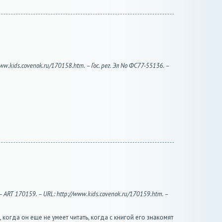
w.kids.covenok.ru/170158.htm. – Гос. рег. Эл No ФС77-55136. –
ART 170159. – URL: http://www.kids.covenok.ru/170159.htm. –
когда он еще не умеет читать, когда с книгой его знакомят