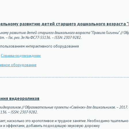
тельному развитию детей старшего дошкольного возраста "
льному развитию детей старшего дошкольного возраста "Правила Гигиены" // Об
m. – Гос. рег. Эл No ФС77-55136. – ISSN: 2307-9282.
использованием интерактивного оборудования
Справка-подтверждение
тивное оборудование
ания видеороликов
 видеороликов // Образовательные проекты «Совёнок» для дошкольников. – 2017. 
5136. – ISSN: 2307-9282.
ает, насколько это кропотливое и трудное занятие. Необходимо тщательно
дами и эффектами, добавить подходящую звуковую дорожку