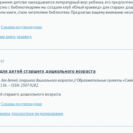
 раннем детстве закладывается литературный вкус ребенка, его предпочтени
вместно с библиотекарями мы создали клуб «Юный краевед» для старших до
или книги, стали читателями библиотеки. Предлагаю вашему вниманию неск
Справка-подтверждение
мир книги
,
краевед
97
 для детей старшего дошкольного возраста
 для детей старшего дошкольного возраста // Образовательные проекты «Совёнок
5136. – ISSN: 2307-9282.
ей старшего дошкольного возраста
Справка-подтверждение
инера
,
плоскостное моделирование