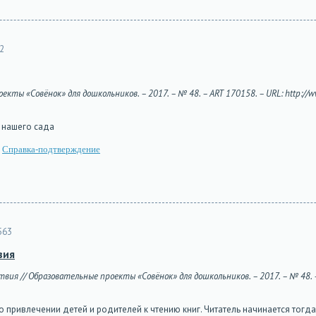
2
екты «Совёнок» для дошкольников. – 2017. – № 48. – ART 170158. – URL: http://ww
 нашего сада
Справка-подтверждение
563
вия
вия // Образовательные проекты «Совёнок» для дошкольников. – 2017. – № 48. – 
 привлечении детей и родителей к чтению книг. Читатель начинается тогда, 