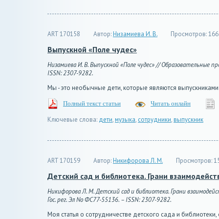
ART 170158
Автор:
Низамиева И. В.
Просмотров:
166
Выпускной «Поле чудес»
Низамиева И. В. Выпускной «Поле чудес» // Образовательные про
ISSN: 2307-9282.
Мы - это необычные дети, которые являются выпускниками
Полный текст статьи
Читать онлайн
Ключевые слова:
дети
,
музыка
,
сотрудники
,
выпускник
ART 170159
Автор:
Никифорова Л. М.
Просмотров:
1
Детский сад и библиотека. Грани взаимодейст
Никифорова Л. М. Детский сад и библиотека. Грани взаимодейст
Гос. рег. Эл No ФС77-55136. – ISSN: 2307-9282.
Моя статья о сотрудничестве детского сада и библиотеки, о