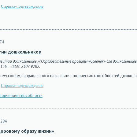
Справка-подтверждение
74
итии дошкольников
витии дошкольников // Образовательные проекты «Совёнок» для дошкольников. –
5136. – ISSN: 2307-9282.
кому совету, направленного на развитие творческих способностей дошкол
Справка-подтверждение
ворческие способности
294
доровому образу жизни»