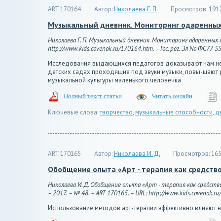
ART 170164
Автор:
Николаева Г. П.
Просмотров:
191
Музыкальный дневник. Мониторинг одаренных 
Николаева Г. П. Музыкальный дневник. Мониторинг одаренных д
http://www.kids.covenok.ru/170164.htm. – Гос. рег. Эл No ФС77-5
Исследования выдающихся педагогов доказывают нам необ
детских садах проходящие под звуки музыки, повы-шают р
музыкальной культуры маленького человечка
Полный текст статьи
Читать онлайн
Ключевые слова:
творчество
,
музыкальные способности
,
д
ART 170165
Автор:
Николаева И. Д.
Просмотров:
16
Обобщение опыта «Арт - терапия как средство
Николаева И. Д. Обобщение опыта «Арт - терапия как средств
– 2017. – № 48. – ART 170165. – URL: http://www.kids.covenok.ru
Использование методов арт-терапии эффективно влияют 