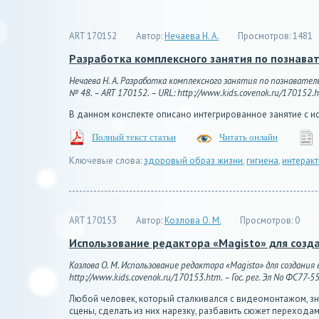
ART 170152
Автор:
Нечаева Н. А.
Просмотров:
1481
Разработка комплексного занятия по познава
Нечаева Н. А. Разработка комплексного занятия по познавате
№ 48. – ART 170152. – URL: http://www.kids.covenok.ru/170152.ht
В данном конспекте описано интегрированное занятие с 
Полный текст статьи
Читать онлайн
Ключевые слова:
здоровый образ жизни
,
гигиена
,
интерак
ART 170153
Автор:
Козлова О. М.
Просмотров:
0
Использование редактора «Magisto» для созд
Козлова О. М. Использование редактора «Magisto» для создания
http://www.kids.covenok.ru/170153.htm. – Гос. рег. Эл No ФС77-5
Любой человек, который сталкивался с видеомонтажом, зн
сцены, сделать из них нарезку, разбавить сюжет перехо