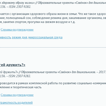
здоровому образу жизни» // Образовательные проекты «Совёнок» для дошкольник
5136. – ISSN: 2307-9282.
нается с организации здорового образа жизни в семье. Что же такое здор
ние, полноценный сон, соблюдение режима дня, закаливание организма, о
 занятия спортом, прогулки на свежем воздухе и т.д.
Справка-подтверждение
тивность
,
режим дня
,
микросоциальная среда
тей дружить?»
й дружить?» // Образовательные проекты «Совёнок» для дошкольников. – 2017. –
5136. – ISSN: 2307-9282.
 проводится в рамках комплексной работы по развитию социально-коммуни
ление и теоретическая часть
Справка-подтверждение
грамотность родителей