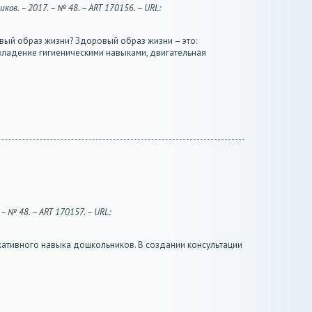
ов. – 2017. – № 48. – ART 170156. – URL:
овый образ жизни? Здоровый образ жизни – это:
владение гигиеническими навыками, двигательная
 № 48. – ART 170157. – URL:
кативного навыка дошкольников. В создании консультации