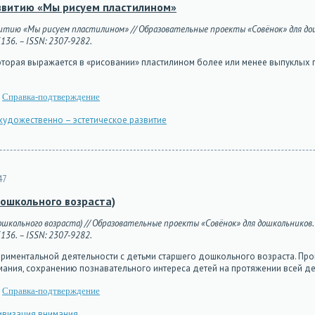
азвитию «Мы рисуем пластилином»
итию «Мы рисуем пластилином» // Образовательные проекты «Совёнок» для дошко
5136. – ISSN: 2307-9282.
которая выражается в «рисовании» пластилином более или менее выпуклых
Справка-подтверждение
художественно – эстетическое развитие
47
дошкольного возраста)
ошкольного возраста) // Образовательные проекты «Совёнок» для дошкольников. –
5136. – ISSN: 2307-9282.
риментальной деятельности с детьми старшего дошкольного возраста. Про
мания, сохранению познавательного интереса детей на протяжении всей д
Справка-подтверждение
ивизация внимания