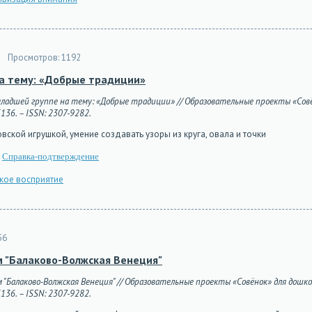
Просмотров:
1192
на тему: «Добрые традиции»
й младшей группе на тему: «Добрые традиции» // Образовательные проекты «Совён
5136. – ISSN: 2307-9282.
ской игрушкой, умение создавать узоры из круга, овала и точки
Справка-подтверждение
ское восприятие
56
 "Балаково-Волжская Венеция"
"Балаково-Волжская Венеция" // Образовательные проекты «Совёнок» для дошколь
5136. – ISSN: 2307-9282.