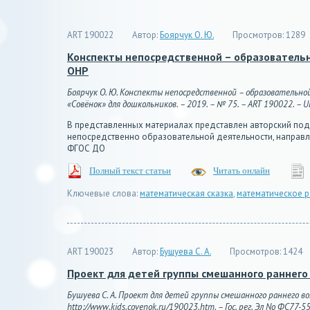
ART 190022
Автор:
Боярчук О. Ю.
Просмотров:
1289
Конспекты непосредственной – образовательно
ОНР
Боярчук О. Ю. Конспекты непосредственной – образовательно
«Совёнок» для дошкольников. – 2019. – № 75. – ART 190022. – UR
В представленных материалах представлен авторский под
непосредственно образовательной деятельности, направл
ФГОС ДО
Полный текст статьи
Читать онлайн
Ключевые слова:
математическая сказка
,
математическое р
ART 190023
Автор:
Бушуева С. А.
Просмотров:
1424
Проект для детей группы смешанного раннего
Бушуева С. А. Проект для детей группы смешанного раннего во
http://www.kids.covenok.ru/190023.htm. – Гос. рег. Эл No ФС77-5