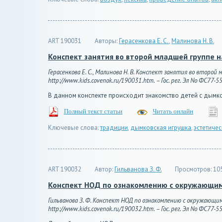
ART 190031
Авторы:
Герасенкова Е. С.
,
Малинова Н. В.
Конспект занятия во второй младшей группе 
Герасенкова Е. С., Малинова Н. В. Конспект занятия во второ
http://www.kids.covenok.ru/190031.htm. – Гос. рег. Эл No ФС77-5
В данном конспекте происходит знакомство детей с дымков
Полный текст статьи
Читать онлайн
Ключевые слова:
традиции
,
дымковская игрушка
,
эстетиче
ART 190032
Автор:
Гильванова З. Ф.
Просмотров:
10
Конспект НОД по ознакомлению с окружающим
Гильванова З. Ф. Конспект НОД по ознакомлению с окружающим 
http://www.kids.covenok.ru/190032.htm. – Гос. рег. Эл No ФС77-5