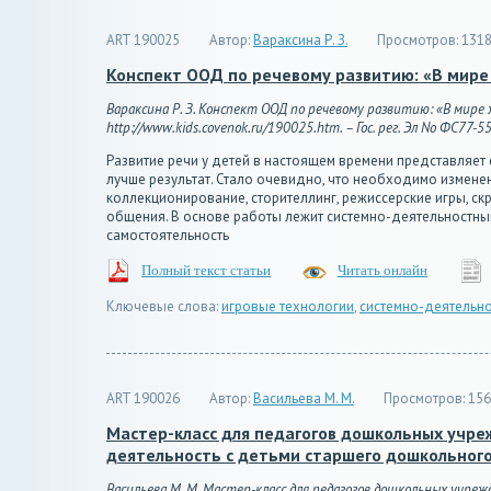
ART 190025
Автор:
Вараксина Р. З.
Просмотров:
131
Конспект ООД по речевому развитию: «В мир
Вараксина Р. З. Конспект ООД по речевому развитию: «В мире 
http://www.kids.covenok.ru/190025.htm. – Гос. рег. Эл No ФС77-5
Развитие речи у детей в настоящем времени представляет
лучше результат. Стало очевидно, что необходимо измене
коллекционирование, сторителлинг, режиссерские игры, ск
общения. В основе работы лежит системно-деятельностный
самостоятельность
Полный текст статьи
Читать онлайн
Ключевые слова:
игровые технологии
,
системно-деятельн
ART 190026
Автор:
Васильева М. М.
Просмотров:
156
Мастер-класс для педагогов дошкольных учре
деятельность с детьми старшего дошкольного
Васильева М. М. Мастер-класс для педагогов дошкольных учр