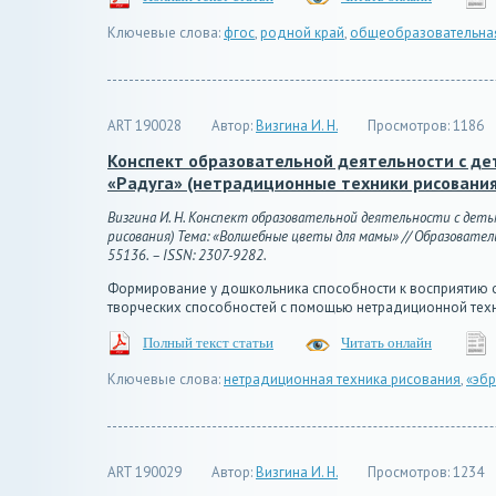
Ключевые слова:
фгос
,
родной край
,
общеобразовательна
ART 190028
Автор:
Визгина И. Н.
Просмотров:
1186
Конспект образовательной деятельности с де
«Радуга» (нетрадиционные техники рисовани
Визгина И. Н. Конспект образовательной деятельности с дет
рисования) Тема: «Волшебные цветы для мамы» // Образовательны
55136. – ISSN: 2307-9282.
Формирование у дошкольника способности к восприятию о
творческих способностей с помощью нетрадиционной тех
Полный текст статьи
Читать онлайн
Ключевые слова:
нетрадиционная техника рисования
,
«эбр
ART 190029
Автор:
Визгина И. Н.
Просмотров:
1234