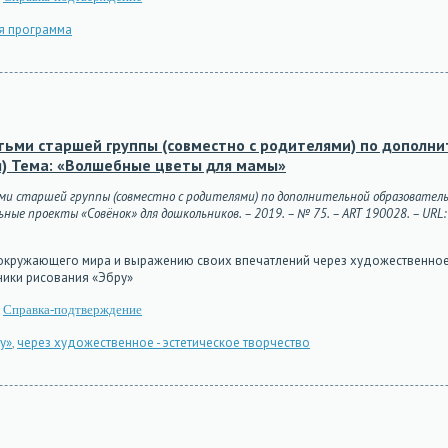
я программа
тьми старшей группы (совместно с родителями) по дополн
я) Тема: «Волшебные цветы для мамы»
ьми старшей группы (совместно с родителями) по дополнительной образовате
е проекты «Совёнок» для дошкольников. – 2019. – № 75. – ART 190028. – URL: htt
кружающего мира и выражению своих впечатлений через художественное -
ники рисования «Эбру»
Справка-подтверждение
у»
,
через художественное - эстетическое творчество