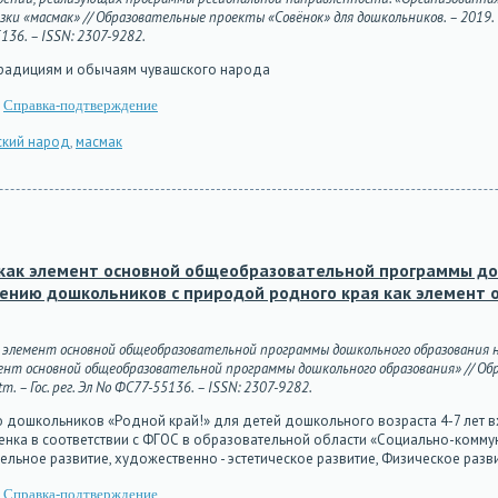
ки «масмак» // Образовательные проекты «Совёнок» для дошкольников. – 2019. –
5136. – ISSN: 2307-9282.
 традициям и обычаям чувашского народа
Справка-подтверждение
ский народ
,
масмак
как элемент основной общеобразовательной программы до
лению дошкольников с природой родного края как элемент
ак элемент основной общеобразовательной программы дошкольного образования 
ент основной общеобразовательной программы дошкольного образования» // Обр
m. – Гос. рег. Эл No ФС77-55136. – ISSN: 2307-9282.
ю дошкольников «Родной край!» для детей дошкольного возраста 4-7 лет 
енка в соответствии с ФГОС в образовательной области «Социально-коммун
льное развитие, художественно - эстетическое развитие, Физическое разв
Справка-подтверждение