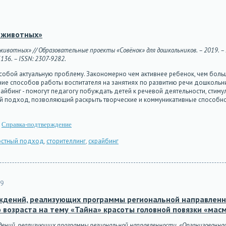
8
е животных»
животных» // Образовательные проекты «Совёнок» для дошкольников. – 2019. – 
5136. – ISSN: 2307-9282.
 собой актуальную проблему. Закономерно чем активнее ребенок, чем больш
ние способов работы воспитателя на занятиях по развитию речи дошкольни
райбинг - помогут педагогу побуждать детей к речевой деятельности, стим
 подход, позволяющий раскрыть творческие и коммуникативные способност
Справка-подтверждение
остный подход
,
сторителлинг
,
скрайбинг
9
ждений, реализующих программы региональной направленн
 возраста на тему «Тайна» красоты головной повязки «мас
еждений, реализующих программы региональной направленности. «Организованн