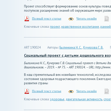
Проект способствует формированию основ культуры повед
поступков; расширению знаний об окружающем мире; развит
Полный текст статьи
Читать онлайн
Ключевые слова:
проект
,
нравственное воспитание
,
ранний
ART 190024
Авторы:
Былинкина Н. С.
,
Кучерова Г. В.
Социальный проект с детьми дошкольного воз
Былинкина Н. С., Кучерова Г. В. Социальный проект с детьми
дошкольников. – 2019. – № 75. – ART 190024. – URL: http://www.
В наш стремительный век новейших технологий, исследова
состояние здоровья подрастающего поколения. Ежегодно 
развития страны
Полный текст статьи
Читать онлайн
Ключевые слова:
здоровье
,
двигательная активность
,
спор