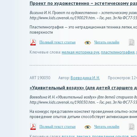
Проект по художественно – эстетическому р
Визгина И. Н. Проект по художественно – эстетическому разв
http://www.kids.covenok.ru/190029.htm. – Гос. рег. Эл No ФС77-5
Пластилинография — это нетрадиционная техника лепки, 
поверхности
Полный текст статьи
Читать онлайн
Ключевые слова:
мелкая моторика рук
,
пластилинография
,
ART 190030
Автор:
Воеводина И. Н.
Просмотров:
12
«Удивительный воздух» (для детей старшего 
Воеводина И. Н. «Удивительный воздух» (для детей старшего д
http://www.kids.covenok.ru/190030.htm. – Гос. рег. Эл No ФС77-5
На конкурс представлен конспект проведения опытно-эспе
проведение опытов детьми способствует активизации вни
Полный текст статьи
Читать онлайн
Ключевые слова:
воздух
,
лексика
,
проведение опытов
,
акт