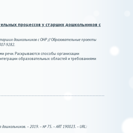
тельных процессов у старших дошкольников с
 старших дошкольников с ОНР // Образовательные проекты
2307-9282.
ми речи. Раскрываются способы организации
интеграции образовательных областей и требованиями
дошкольников. – 2019. – № 75. – ART 190023. – URL: