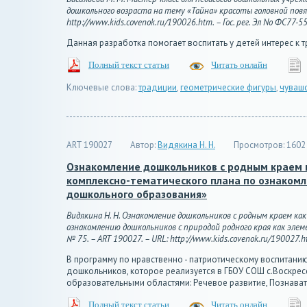
дошкольного возраста на тему «Тайна» красоты головной повяз
http://www.kids.covenok.ru/190026.htm. – Гос. рег. Эл No ФС77-5
Данная разработка помогает воспитать у детей интерес к
Полный текст статьи
Читать онлайн
Ключевые слова:
традиции
,
геометрические фигуры
,
чуваш
ART 190027
Автор:
Видякина Н. Н.
Просмотров:
1602
Ознакомление дошкольников с родным краем 
комплексно-тематического плана по ознаком
дошкольного образования»
Видякина Н. Н. Ознакомление дошкольников с родным краем к
ознакомлению дошкольников с природой родного края как элем
№ 75. – ART 190027. – URL: http://www.kids.covenok.ru/190027.ht
В программу по нравственно - патриотическому воспитани
дошкольников, которое реализуется в ГБОУ СОШ с.Воскрес
образовательными областями: Речевое развитие, Познавате
Полный текст статьи
Читать онлайн