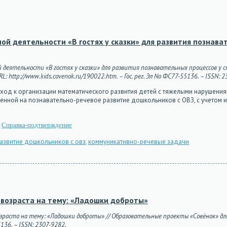
й деятельности «В гостях у сказки» для развития познава
й деятельности «В гостях у сказки» для развития познавательных процессов у
L: http://www.kids.covenok.ru/190022.htm. – Гос. рег. Эл No ФС77-55136. – ISSN: 
ход к организации математического развития детей с тяжелыми нарушения
енной на познавательно-речевое развитие дошкольников с ОВЗ, с учетом 
Справка-подтверждение
азвитие дошкольников с овз
,
коммуникативно-речевые задачи
 возраста на тему: «Ладошки доброты»
зраста на тему: «Ладошки доброты» // Образовательные проекты «Совёнок» для 
5136. – ISSN: 2307-9282.