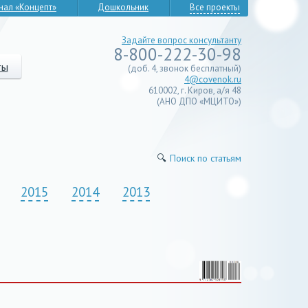
нал «Концепт»
Дошкольник
Все проекты
Задайте вопрос консультанту
8-800-222-30-98
ты
(доб. 4, звонок бесплатный)
4@covenok.ru
610002, г. Киров, а/я 48
(АНО ДПО «МЦИТО»)
🔍
Поиск по статьям
2015
2014
2013