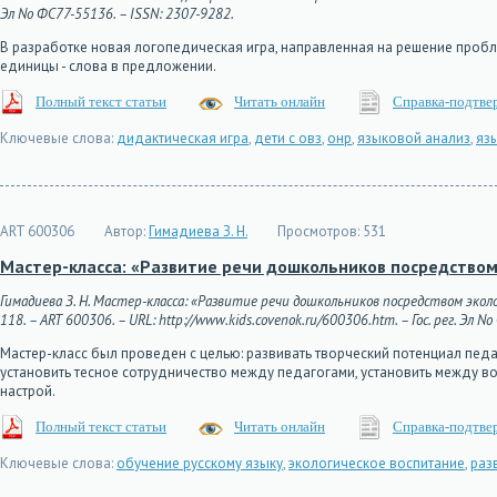
Эл No ФС77-55136. – ISSN: 2307-9282.
В разработке новая логопедическая игра, направленная на решение проб
единицы - слова в предложении.
Полный текст статьи
Читать онлайн
Справка-подтве
Ключевые слова:
дидактическая игра
,
дети с овз
,
онр
,
языковой анализ
,
яз
ART 600306
Автор:
Гимадиева З. Н.
Просмотров:
531
Мастер-класса: «Развитие речи дошкольников посредством
Гимадиева З. Н. Мастер-класса: «Развитие речи дошкольников посредством экол
118. – ART 600306. – URL: http://www.kids.covenok.ru/600306.htm. – Гос. рег. Эл 
Мастер-класс был проведен с целью: развивать творческий потенциал педа
установить тесное сотрудничество между педагогами, установить между в
настрой.
Полный текст статьи
Читать онлайн
Справка-подтве
Ключевые слова:
обучение русскому языку
,
экологическое воспитание
,
раз