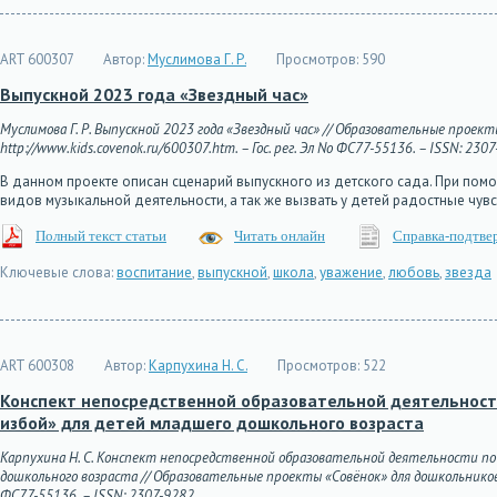
ART 600307
Автор:
Муслимова Г. Р.
Просмотров:
590
Выпускной 2023 года «Звездный час»
Муслимова Г. Р. Выпускной 2023 года «Звездный час» // Образовательные проекты
http://www.kids.covenok.ru/600307.htm. – Гос. рег. Эл No ФС77-55136. – ISSN: 2307
В данном проекте описан сценарий выпускного из детского сада. При пом
видов музыкальной деятельности, а так же вызвать у детей радостные чу
Полный текст статьи
Читать онлайн
Справка-подтве
Ключевые слова:
воспитание
,
выпускной
,
школа
,
уважение
,
любовь
,
звезда
ART 600308
Автор:
Карпухина Н. С.
Просмотров:
522
Конспект непосредственной образовательной деятельности
избой» для детей младшего дошкольного возраста
Карпухина Н. С. Конспект непосредственной образовательной деятельности по
дошкольного возраста // Образовательные проекты «Совёнок» для дошкольников. – 
ФС77-55136. – ISSN: 2307-9282.