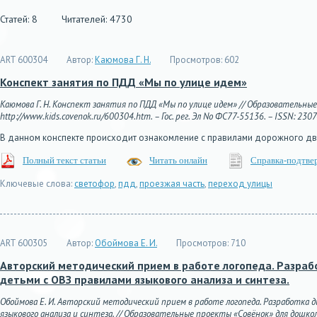
Статей: 8
Читателей: 4730
ART 600304
Автор:
Каюмова Г. Н.
Просмотров:
602
Конспект занятия по ПДД «Мы по улице идем»
Каюмова Г. Н. Конспект занятия по ПДД «Мы по улице идем» // Образовательные 
http://www.kids.covenok.ru/600304.htm. – Гос. рег. Эл No ФС77-55136. – ISSN: 230
В данном конспекте происходит ознакомление с правилами дорожного дви
Полный текст статьи
Читать онлайн
Справка-подтве
Ключевые слова:
светофор
,
пдд
,
проезжая часть
,
переход улицы
ART 600305
Автор:
Обоймова Е. И.
Просмотров:
710
Авторский методический прием в работе логопеда. Разраб
детьми с ОВЗ правилами языкового анализа и синтеза.
Обоймова Е. И. Авторский методический прием в работе логопеда. Разработка 
языкового анализа и синтеза. // Образовательные проекты «Совёнок» для дошкольни