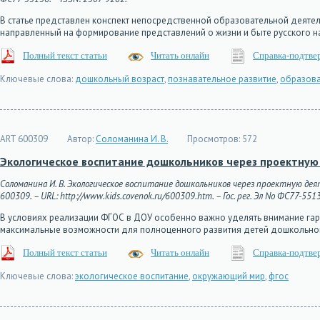
В статье представлен конспект непосредственной образовательной деяте
направленный на формирование представлений о жизни и быте русского н
Полный текст статьи
Читать онлайн
Справка-подтве
Ключевые слова:
дошкольный возраст
,
познавательное развитие
,
образова
ART 600309
Автор:
Соломанина И. В.
Просмотров:
572
Экологическое воспитание дошкольников через проектную
Соломанина И. В. Экологическое воспитание дошкольников через проектную дея
600309. – URL: http://www.kids.covenok.ru/600309.htm. – Гос. рег. Эл No ФС77-551
В условиях реализации ФГОС в ДОУ особенно важно уделять внимание гарм
максимальные возможности для полноценного развития детей дошкольног
Полный текст статьи
Читать онлайн
Справка-подтве
Ключевые слова:
экологическое воспитание
,
окружающий мир
,
фгос