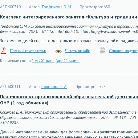
ART 600310
Автор:
Трофимова О. М.
Просмотров:
680
Конспект интегрированного занятия «Культура и традиции
Трофимова О. М. Конспект интегрированного занятия «Культура и традиции мо
дошкольников. – 2023. – № 118. – ART 600310. – URL: http://www.kids.covenok.ru/6
Знакомство детей старшего дошкольного возраста с культурой и традици
Полный текст статьи
Читать онлайн
Справка-подтве
Ключевые слова:
"тетяй" -папа
,
"авай" - мама.
ART 600311
Автор:
Соколова Е. А.
Просмотров:
523
План-конспект организованной образовательной деятельн
ОНР (1 год обучения).
Соколова Е. А. План-конспект организованной образовательной деятельности в 
Образовательные проекты «Совёнок» для дошкольников. – 2023. – № 118. – ART 600
2307-9282.
Данный материал предназначен для формирования и развития грамматически
развитию слухового и зрительного внимания, умению выделять основной п