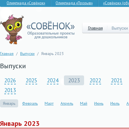
Олимпиада «Совёнок»
Олимпиада «Прорыв»
«Совёнок» (об
Главная
Выпуски
Главная
/
Выпуски
/
Январь 2023
Выпуски
2026
2025
2024
2023
2022
2021
2013
Январь
Февраль
Март
Апрель
Май
Июнь
Июль
А
Январь 2023