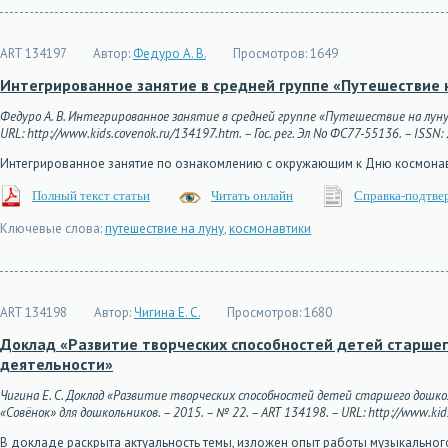
ART 134197
Автор:
Федуро А. В.
Просмотров:
1649
Интегрированное занятие в средней группе «Путешествие 
Федуро А. В. Интегрированное занятие в средней группе «Путешествие на луну»
URL: http://www.kids.covenok.ru/134197.htm. – Гос. рег. Эл No ФС77-55136. – ISSN:
Интегрированное занятие по ознакомлению с окружающим к Дню космонав
Полный текст статьи
Читать онлайн
Справка-подтве
Ключевые слова:
путешествие на луну
,
космонавтики
ART 134198
Автор:
Чигина Е. С.
Просмотров:
1680
Доклад «Развитие творческих способностей детей старше
деятельности»
Чигина Е. С. Доклад «Развитие творческих способностей детей старшего дош
«Совёнок» для дошкольников. – 2015. – № 22. – ART 134198. – URL: http://www.kids
В докладе раскрыта актуальность темы, изложен опыт работы музыкально