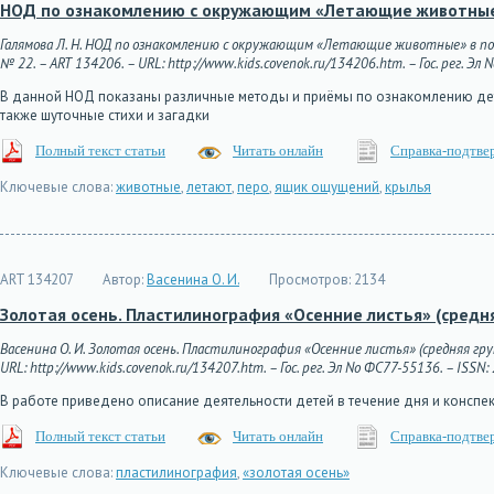
НОД по ознакомлению с окружающим «Летающие животные»
Галямова Л. Н. НОД по ознакомлению с окружающим «Летающие животные» в под
№ 22. – ART 134206. – URL: http://www.kids.covenok.ru/134206.htm. – Гос. рег. Эл
В данной НОД показаны различные методы и приёмы по ознакомлению дете
также шуточные стихи и загадки
Полный текст статьи
Читать онлайн
Справка-подтве
Ключевые слова:
животные
,
летают
,
перо
,
ящик ощущений
,
крылья
ART 134207
Автор:
Васенина О. И.
Просмотров:
2134
Золотая осень. Пластилинография «Осенние листья» (средня
Васенина О. И. Золотая осень. Пластилинография «Осенние листья» (средняя гру
URL: http://www.kids.covenok.ru/134207.htm. – Гос. рег. Эл No ФС77-55136. – ISSN:
В работе приведено описание деятельности детей в течение дня и конспе
Полный текст статьи
Читать онлайн
Справка-подтве
Ключевые слова:
пластилинография
,
«золотая осень»