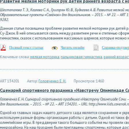
Развитие мелкой моторики рук детей раннего возраста с
Шестопалова Т. Э., Козлова С. А., Григорян Ю. В., Будкеева А. В. Развитие мел
Образовательные проекты «Совёнок» для дошкольников. – 2015. – № 22. – ART 1342
9282.
Данная статья посвящена проблеме развития мелкой моторики рук детей р
Су-Джок. В ней описывается связь между развитием речи и степенью сфор
гимнастики, сказок с использованием массажных шариков, которые можно 
Полный текст статьи
Читать онлайн
Справка-подтве
Ключевые слова:
мелкая моторика
,
пальчиковая гимнастика
,
ранний возрас
ART 134201
Автор:
Головченко Е. Н.
Просмотров:
1460
Сценарий спортивного праздника «Навстречу Олимпиаде Со
Головченко Е. Н. Сценарий спортивного праздника «Навстречу Олимпиаде Сочи 
для дошкольников. – 2015. – № 22. – ART 134201. – URL: http://www.kids.covenok.r
Одной из главных задач нашего детского сада является сохранение и ук
используем разные формы организации работы с детьми. Одной из таких ф
олимпийские игры. В преддверии такого большого события мы провели св
микрорайона. На наш праздник были приглашены спортсмены, которые дос