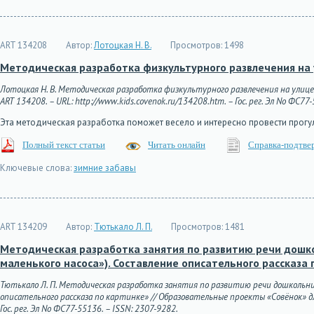
ART 134208
Автор:
Лотоцкая Н. В.
Просмотров:
1498
Методическая разработка физкультурного развлечения на 
Лотоцкая Н. В. Методическая разработка физкультурного развлечения на улице 
ART 134208. – URL: http://www.kids.covenok.ru/134208.htm. – Гос. рег. Эл No ФС77
Эта методическая разработка поможет весело и интересно провести прогул
Полный текст статьи
Читать онлайн
Справка-подтве
Ключевые слова:
зимние забавы
ART 134209
Автор:
Тютькало Л. П.
Просмотров:
1481
Методическая разработка занятия по развитию речи дошколь
маленького насоса»). Составление описательного рассказа 
Тютькало Л. П. Методическая разработка занятия по развитию речи дошкольников
описательного рассказа по картинке» // Образовательные проекты «Совёнок» для 
Гос. рег. Эл No ФС77-55136. – ISSN: 2307-9282.