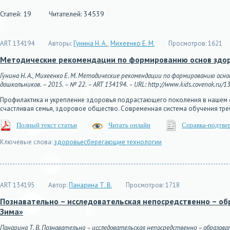
Статей: 19
Читателей: 34539
ART 134194
Авторы:
Гунина Н. А.
,
Михеенко Е. М.
Просмотров:
1621
Методические рекомендации по формированию основ здор
Гунина Н. А., Михеенко Е. М. Методические рекомендации по формированию осно
дошкольников. – 2015. – № 22. – ART 134194. – URL: http://www.kids.covenok.ru/13
Профилактика и укрепление здоровья подрастающего поколения в нашем 
счастливая семья, здоровое общество. Современная система обучения тре
Полный текст статьи
Читать онлайн
Справка-подтве
Ключевые слова:
здоровьесберегающие технологии
ART 134195
Автор:
Панарина Т. В.
Просмотров:
1718
Познавательно – исследовательская непосредственно – об
Зима»
Панарина Т. В. Познавательно – исследовательская непосредственно – образов