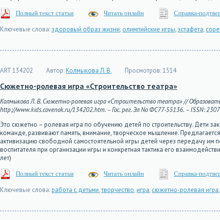
Полный текст статьи
Читать онлайн
Справка-подтве
Ключевые слова:
здоровый образ жизни
,
олимпийские игры
,
эстафета
,
соре
ART 134202
Автор:
Колмыкова Л. В.
Просмотров:
1514
Сюжетно-ролевая игра «Строительство театра»
Колмыкова Л. В. Сюжетно-ролевая игра «Строительство театра» // Образовател
http://www.kids.covenok.ru/134202.htm. – Гос. рег. Эл No ФС77-55136. – ISSN: 230
Это сюжетно – ролевая игра по обучению детей по строительству. Дети з
команде, развивают память, внимание, творческое мышление. Предлагаетс
активизацию свободной самостоятельной игры детей через передачу им 
воспитателя при организации игры и конкретная тактика его взаимодейств
лет)
Полный текст статьи
Читать онлайн
Справка-подтве
Ключевые слова:
работа с детьми
,
творчество
,
игра
,
сюжетно-ролевая игра