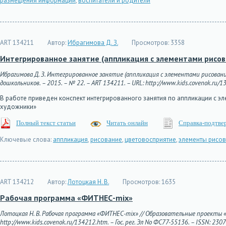
размещения информации
,
воспитатели и родители
ART 134211
Автор:
Ибрагимова Д. З.
Просмотров:
3358
Интегрированное занятие (аппликация с элементами рисов
Ибрагимова Д. З. Интегрированное занятие (аппликация с элементами рисовани
дошкольников. – 2015. – № 22. – ART 134211. – URL: http://www.kids.covenok.ru/13
В работе приведен конспект интегрированного занятия по аппликации с э
художники»
Полный текст статьи
Читать онлайн
Справка-подтве
Ключевые слова:
аппликация
,
рисование
,
цветовосприятие
,
элементы рисо
ART 134212
Автор:
Лотоцкая Н. В.
Просмотров:
1635
Рабочая программа «ФИТНЕС-mix»
Лотоцкая Н. В. Рабочая программа «ФИТНЕС-mix» // Образовательные проекты «С
http://www.kids.covenok.ru/134212.htm. – Гос. рег. Эл No ФС77-55136. – ISSN: 230