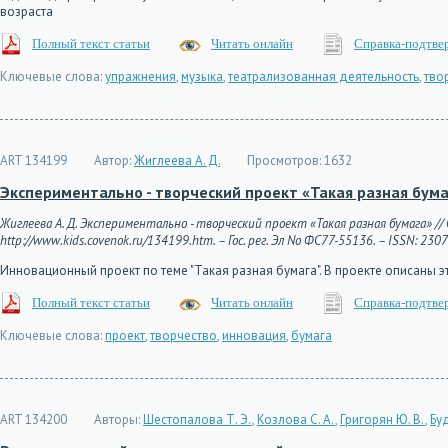
возраста
Полный текст статьи
Читать онлайн
Справка-подтве
Ключевые слова:
упражнения
,
музыка
,
театрализованная деятельность
,
тво
ART 134199
Автор:
Жиглеева А. Д.
Просмотров:
1632
Экспериментально - творческий проект «Такая разная бума
Жиглеева А. Д. Экспериментально - творческий проект «Такая разная бумага» //
http://www.kids.covenok.ru/134199.htm. – Гос. рег. Эл No ФС77-55136. – ISSN: 230
Инновационный проект по теме "Такая разная бумага". В проекте описаны э
Полный текст статьи
Читать онлайн
Справка-подтве
Ключевые слова:
проект
,
творчество
,
инновация
,
бумага
ART 134200
Авторы:
Шестопалова Т. Э.
,
Козлова С. А.
,
Григорян Ю. В.
,
Буд