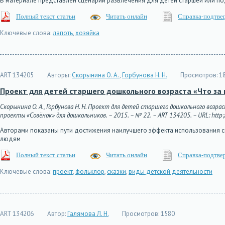
В материале представлен сценарий развлечения для детей старшей или по
Полный текст статьи
Читать онлайн
Справка-подтве
Ключевые слова:
лапоть
,
хозяйка
ART 134205
Авторы:
Скорынина О. А.
,
Горбунова Н. Н.
Просмотров:
1
Проект для детей старшего дошкольного возраста «Что за 
Скорынина О. А., Горбунова Н. Н. Проект для детей старшего дошкольного возра
проекты «Совёнок» для дошкольников. – 2015. – № 22. – ART 134205. – URL: http:/
Авторами показаны пути достижения наилучшего эффекта использования с
людям
Полный текст статьи
Читать онлайн
Справка-подтве
Ключевые слова:
проект
,
фольклор
,
сказки
,
виды детской деятельности
ART 134206
Автор:
Галямова Л. Н.
Просмотров:
1580