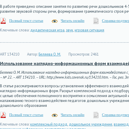
В работе приведено описание занятия по развитию речи дошкольников 4-5
развитие звуковой стороны речи, формирование грамматического строя ре
Полный текст статьи
Читать онлайн
Справка-подтве
Ключевые слова:
дидактическая игра
,
звук
,
игровая ситуация
ART 134210
Автор:
Беляева О. М.
Просмотров:
2461
Использование наглядно-информационных форм взаимодейс
Беляева О. М. Использование наглядно-информационных форм взаимодействия с 
– № 22. – ART 134210. – URL: http://www.kids.covenok.ru/134210.htm. – Гос. рег. 
В статье рассматриваются вопросы установления эффективного взаимоде
наглядно-информационных форм. Раскрыт комплексной подход к подбор
с целью обеспечения полноценного восприятия и осмысления актуальной
налаживанию тесного взаимодействия педагогов дошкольных учреждений
дошкольного образования
Полный текст статьи
Читать онлайн
Справка-подтве
Ключевые слова:
комплексный подход
,
дошкольное учреждение
,
взаимод