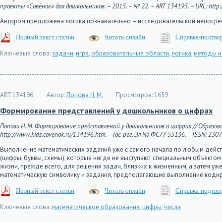
проекты «Совёнок» для дошкольников. – 2015. – № 22. – ART 134195. – URL: http:/
Автором предложена логика познавательно – исследовательской непосре
Полный текст статьи
Читать онлайн
Справка-подтве
Ключевые слова:
задачи
,
игра
,
образовательные области
,
логика
,
методы и
ART 134196
Автор:
Попова Н. М.
Просмотров:
1659
Формирование представлений у дошкольников о цифрах
Попова Н. М. Формирование представлений у дошкольников о цифрах // Образова
http://www.kids.covenok.ru/134196.htm. – Гос. рег. Эл No ФС77-55136. – ISSN: 230
Выполнение математических заданий уже с самого начала по любым дейс
(цифры, буквы, схемы), которые нигде не выступают специальным объектом
жизни, прежде всего, для решения задач, близких к жизненным, а затем у
математическую символику и задания, предполагающие выполнение код
Полный текст статьи
Читать онлайн
Справка-подтве
Ключевые слова:
математическое образование
,
цифры
,
числа