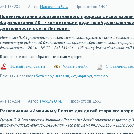
ART 134203
Автор:
Маркелова Л. В.
Просмотров:
1437
Проектирование образовательного процесса с использован
формирования ИКТ - компетенции родителей дошкольнико
деятельности в сети Интернет
Маркелова Л. В. Проектирование образовательного процесса с использованием 
компетенции родителей дошкольников на примере образовательного маршрута
дошкольников. – 2015. – № 22. – ART 134203. – URL: http://www.kids.covenok.ru/13
В конспекте описан образовательный маршрут
Полный текст статьи
Читать онлайн
Справка-подтве
Ключевые слова:
работа с родителями
,
икт
,
маршрут
,
фгос до
ART 134204
Автор:
Рускуль О. И.
Просмотров:
1553
Развлечение «Именины у Лаптя» для детей старшего возра
Рускуль О. И. Развлечение «Именины у Лаптя» для детей старшего возраста // О
http://www.kids.covenok.ru/134204.htm. – Гос. рег. Эл No ФС77-55136. – ISSN: 230