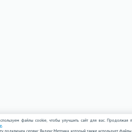
спользуем файлы cookie, чтобы улучшить сайт для вас. Продолжая п
ie
.
йту подключен сервис Яндекс.Метрика, который также использует файлы 