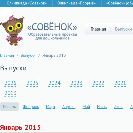
Олимпиада «Совёнок»
Олимпиада «Прорыв»
«Совёнок» (об
Главная
Выпуски
Главная
/
Выпуски
/
Январь 2015
Выпуски
2026
2025
2024
2023
2022
2021
2013
Январь
Февраль
Март
Апрель
Май
Июнь
Июль
А
Январь 2015